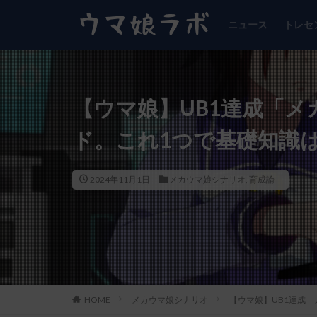
ニュース
トレセ
【ウマ娘】UB1達成「
ド。これ1つで基礎知識
2024年11月1日
メカウマ娘シナリオ
,
育成論
HOME
メカウマ娘シナリオ
【ウマ娘】UB1達成