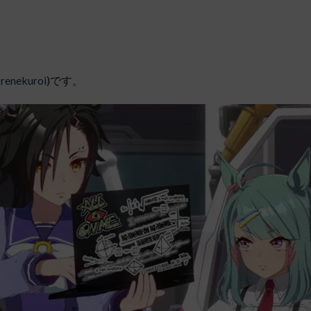
renekuroi
)です。