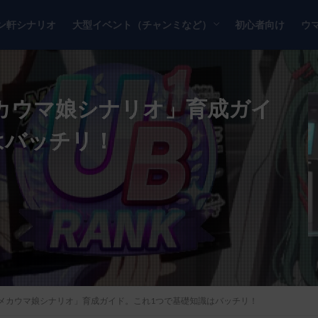
ン軒シナリオ
大型イベント（チャンミなど）
初心者向け
ウ
チャンピオンズミーティング
リーグオブヒーローズ
メカウマ娘シナリオ」育成ガイ
はバッチリ！
「メカウマ娘シナリオ」育成ガイド。これ1つで基礎知識はバッチリ！