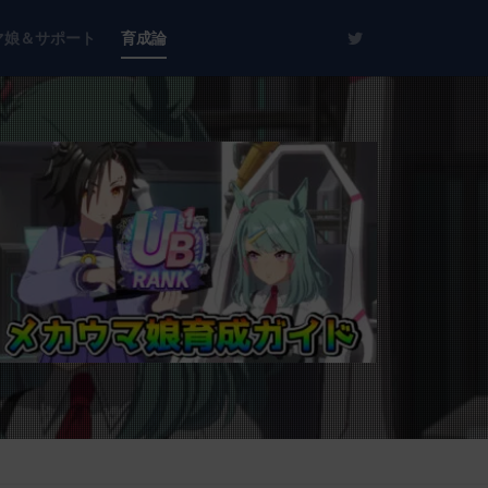
マ娘＆サポート
育成論