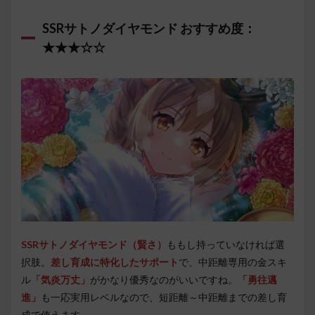
SSRサトノダイヤモンド おすすめ度：
★★★☆☆
SSRサトノダイヤモンド（賢さ）
ももし持っていなければ選
択肢。
差し育成に特化したサポート
で、中距離専用の金スキ
ル
「気炎万丈」
がかなり優秀なのがいいですね。
「勇往邁
進」
も一応実用レベルなので、短距離～中距離までの差し育
成で使えます。