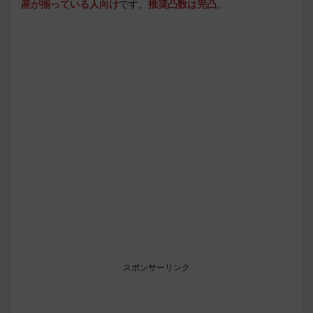
産が揃っている人向け
です。
推奨凸数は完凸
。
スポンサーリンク