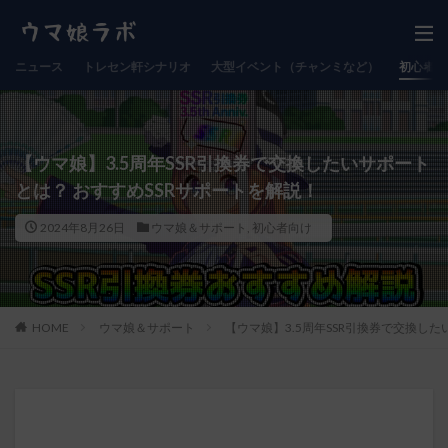
ニュース
トレセン軒シナリオ
大型イベント（チャンミなど）
初心者向
【ウマ娘】3.5周年SSR引換券で交換したいサポート
とは？ おすすめSSRサポートを解説！
2024年8月26日
ウマ娘＆サポート
,
初心者向け
HOME
ウマ娘＆サポート
【ウマ娘】3.5周年SSR引換券で交換した