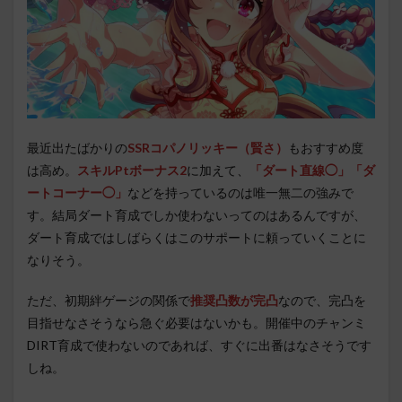
最近出たばかりの
SSRコパノリッキー（賢さ）
もおすすめ度
は高め。
スキルPtボーナス2
に加えて、
「ダート直線◯」「ダ
ートコーナー◯」
などを持っているのは唯一無二の強みで
す。結局ダート育成でしか使わないってのはあるんですが、
ダート育成ではしばらくはこのサポートに頼っていくことに
なりそう。
ただ、初期絆ゲージの関係で
推奨凸数が完凸
なので、完凸を
目指せなさそうなら急ぐ必要はないかも。開催中のチャンミ
DIRT育成で使わないのであれば、すぐに出番はなさそうです
しね。