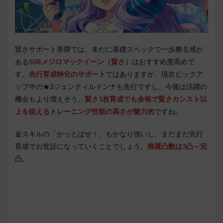
賢さサポート界隈では、未だに基礎スペックで一歩勝る感が
ある
SSRメジロマックイーン（賢さ）
はおすすめ度高めで
す。
先行育成特化のサポート
ではありますが、現在ピックア
ップ中の★3ジェンティルドンナも先行ですし、今後は活躍の
機会もより増えそう。
賢さ1枚育成でも余裕で賢さカンスト以
上を狙えるトレーニング性能の高さが魅力的
ですね。
金スキルの「かっとばせ！」もかなり強いし、まだまだ先行
育成でお世話になっていくことでしょう。
推奨凸数は3凸～完
凸
。