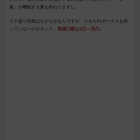
嵐」が機能する夏も終わりますし。
ステ盛り性能はなかなかなんですが、スキルPtボーナスを持
っていないのがネック。
推奨凸数は1凸～完凸
。