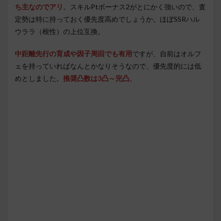
ち主なのでアリ
。スキルPtボーナス2がとにかく強いので、査
定勢は特に持っておく優先度高めでしょうか。ほぼSSRハル
ウララ（根性）の上位互換。
中距離先行の育成や因子周回でも有用
ですが、自前はオルフ
ェを持っていればなんとかなりそうなので、優先度的には低
めとしました。
推奨凸数は3凸～完凸
。