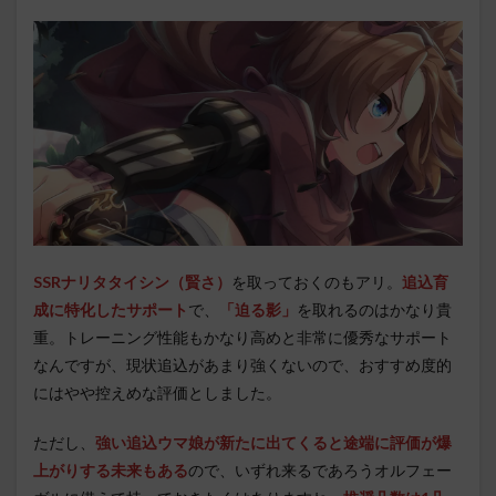
SSRナリタタイシン（賢さ）
を取っておくのもアリ。
追込育
成に特化したサポート
で、
「迫る影」
を取れるのはかなり貴
重。トレーニング性能もかなり高めと非常に優秀なサポート
なんですが、現状追込があまり強くないので、おすすめ度的
にはやや控えめな評価としました。
ただし、
強い追込ウマ娘が新たに出てくると途端に評価が爆
上がりする未来もある
ので、いずれ来るであろうオルフェー