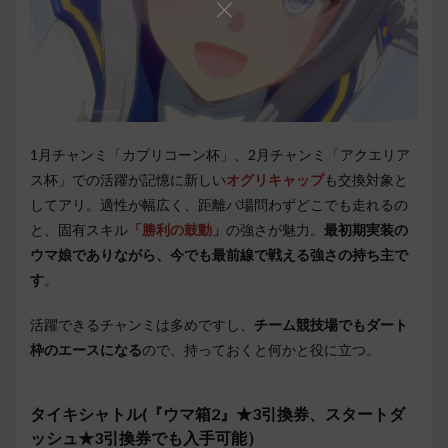
1月チャンミ「カプリコーン杯」、2月チャンミ「アクエリア
ス杯」での活躍が記憶に新しい
オグリキャップ
も交換対象と
してアリ。適性が幅広く、距離バ場問わずどこでも走れるの
と、固有スキル
「勝利の鼓動」
の強さが魅力。
最初期実装の
ウマ娘でありながら、今でも最前線で戦える強さの持ち主で
す
。
活躍できるチャンミは多めですし、
チーム競技場でもダート
枠のエースになる
ので、持っておくと何かと役に立つ。
タイキシャトル(『ウマ箱2』★3引換券、スタートダ
ッシュ★3引換券でも入手可能）