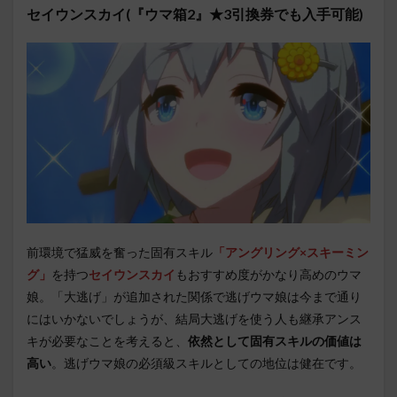
セイウンスカイ(『ウマ箱2』★3引換券でも入手可能)
前環境で猛威を奮った固有スキル
「アングリング×スキーミン
グ」
を持つ
セイウンスカイ
もおすすめ度がかなり高めのウマ
娘。「大逃げ」が追加された関係で逃げウマ娘は今まで通り
にはいかないでしょうが、結局大逃げを使う人も継承アンス
キが必要なことを考えると、
依然として固有スキルの価値は
高い
。逃げウマ娘の必須級スキルとしての地位は健在です。