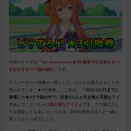
今回のテーマは
「1st Anniversary★3引換券で引き換えるべ
きおすすめウマ娘の紹介」
です。
アニバーサリー特典の一環として、ジュエル購入とセットで
売られている「★3引換券」。これは、
「2021/12/31までに
登場した★3ウマ娘の中で、任意の1人と引き換え可能なアイ
テム」
で、ぶっちゃけ
超お得なアイテム
です。ウマ娘に少し
でも課金しても良いという人は、SSR引換券のほうと一緒に
買っておくべきでしょう。