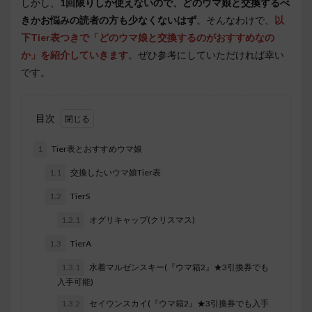
しかし、
1回限りしか使えないので、どのウマ娘と交換するべ
きかお悩みの読者の方も少なくないはず
。そんなわけで、
以
下Tier表つきで「どのウマ娘と交換するのがおすすめなの
か」を紹介していきます
。ぜひ参考にしていただければ幸い
です。
目次
1
Tier表とおすすめウマ娘
1.1
交換したいウマ娘Tier表
1.2
TierS
1.2.1
オグリキャップ(クリスマス)
1.3
TierA
1.3.1
水着マルゼンスキー(『ウマ箱2』★3引換券でも
入手可能)
1.3.2
セイウンスカイ(『ウマ箱2』★3引換券でも入手