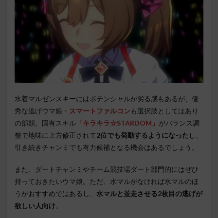
水着マルゼンスキーにはポテンシャルが劣る感もあるが、優
秀な逃げウマ娘・
スマートファルコン
も選択肢としてはあり
の部類。固有スキル
「キラキラ☆STARDOM」
がバランス調
整で地味に上方修正されて
2位でも発動するようになった
し、
引き続きチャンミでも有力候補となる機会はあるでしょう。
また、ダートチャンミやチーム競技場ダート部門的にはぜひ
持っておきたいウマ娘。ただ、水マルがなければ水マルのほ
うがおすすめではあるし、
水マルと並走させる2枚目の逃げが
欲しい人向け
。