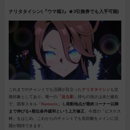
ナリタタイシン(『ウマ箱2』★3引換券でも入手可能)
これまでのチャンミでも活躍が目立った
ナリタタイシン
も交
換対象としてあり。唯一の
「迫る影」
持ちの強さは未だ健在
で、固有スキル
「Nemesis」
も
発動地点が最終コーナー以降
まで伸びる+順位条件緩和という上方修正
。今度の
「ピスケス
杯」
をはじめ、これからのチャンミでも長距離をメインに活
躍が期待できます。