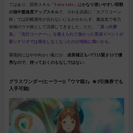
てはあり。固有スキル
「Fairy tale」
は
かなり使いやすい部類
の強中盤速度アップスキル
で、それを武器に「カプリコーン
杯」では距離適性が合わないにもかかわらず、魔改造で有力
候補のウマ娘として活躍してきました。ただ、
「真っ向勝
負」「先行コーナー○」を覚えられて強かった育成イベントが
新シナリオでは発生しなくなったのが地味に痛いかも
。
環境的にはやや向かい風
だが、
成長補正もパワ15賢さ15で優
秀なので、持っておくのもなしではない
。
グラスワンダー(ヒーラー)(『ウマ箱2』★3引換券でも
入手可能)