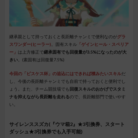
継承親として持っておくと長距離チャンミで便利なのが
グラ
スワンダー(ヒーラー)
。固有スキル
「ゲインヒール・スペリア
ー」
は上方修正で
継承固有でも回復量が3.5%になったのが大
きい
。(素固有は回復量7.5%)
今回の「ピスケス杯」の追込にはできれば積みたいスキル
だ
し、今後の長距離チャンミでも自前で持っておくと便利でし
ょう。また、チーム競技場でも
回復スキルのおかげでスタミ
ナを抑えながら長距離を走れる
ので、長距離部門で使いやす
い。
サイレンススズカ(『ウマ箱2』★3引換券、スタート
ダッシュ★3引換券でも入手可能)