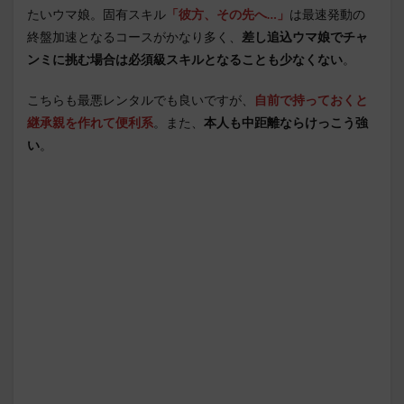
たいウマ娘。固有スキル
「彼方、その先へ…」
は最速発動の
終盤加速となるコースがかなり多く、
差し追込ウマ娘でチャ
ンミに挑む場合は必須級スキルとなることも少なくない
。
こちらも最悪レンタルでも良いですが、
自前で持っておくと
継承親を作れて便利系
。また、
本人も中距離ならけっこう強
い
。