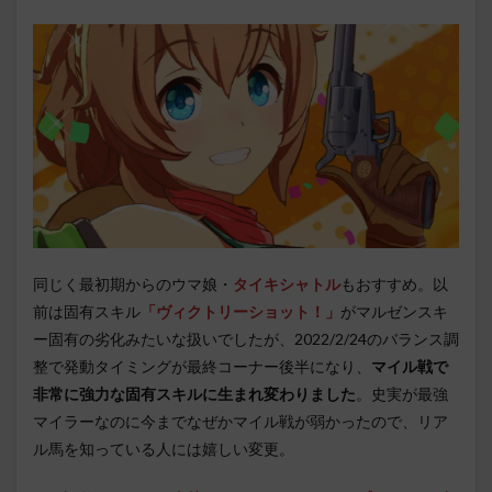
同じく最初期からのウマ娘・
タイキシャトル
もおすすめ。以
前は固有スキル
「ヴィクトリーショット！」
がマルゼンスキ
ー固有の劣化みたいな扱いでしたが、2022/2/24のバランス調
整で発動タイミングが最終コーナー後半になり、
マイル戦で
非常に強力な固有スキルに生まれ変わりました
。史実が最強
マイラーなのに今までなぜかマイル戦が弱かったので、リア
ル馬を知っている人には嬉しい変更。