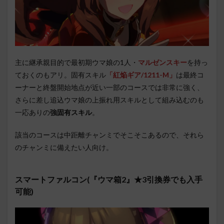
主に継承親目的で最初期ウマ娘の1人・
マルゼンスキー
を持っ
ておくのもアリ。固有スキル
「紅焔ギア/1211-M」
は最終コ
ーナーと終盤開始地点が近い一部のコースでは非常に強く、
さらに差し追込ウマ娘の上振れ用スキルとして組み込むのも
一応ありの
強固有スキル
。
該当のコースは中距離チャンミでそこそこあるので、それら
のチャンミに備えたい人向け。
スマートファルコン(『ウマ箱2』★3引換券でも入手
可能)