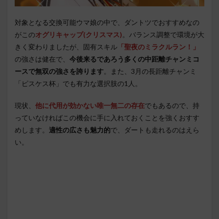
対象となる交換可能ウマ娘の中で、ダントツでおすすめなの
がこの
オグリキャップ(クリスマス)
。バランス調整で環境が大
きく変わりましたが、固有スキル
「聖夜のミラクルラン！」
の強さは健在で、
今後来るであろう多くの中距離チャンミコ
ースで無双の強さを誇ります
。また、3月の長距離チャンミ
「ピスケス杯」でも有力な選択肢の1人。
現状、
他に代用が効かない唯一無二の存在
でもあるので、持
っていなければこの機会に手に入れておくことを強くおすす
めします。
適性の広さも魅力的
で、ダートも走れるのはえら
い。