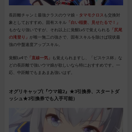
長距離チャンミ最強クラスのウマ娘・
タマモクロス
も交換対
象としておすすめ。固有スキル
「白い稲妻、見せたるで！」
もかなり強いですが、それ以上に覚醒Lv5で覚えられる
「尻尾
の滝登り」
が唯一無二の強さで、固有スキルを除けば現状最
強の中盤速度アップスキル。
覚醒Lv4で
「直線一気」
も覚えられますし、「ピスケス杯」な
どの長距離で強いウマ娘が欲しいなら特におすすめです。一
応、中距離でもまあまあ強いはず。
オグリキャップ(『ウマ箱2』★3引換券、スタートダ
ッシュ★3引換券でも入手可能）