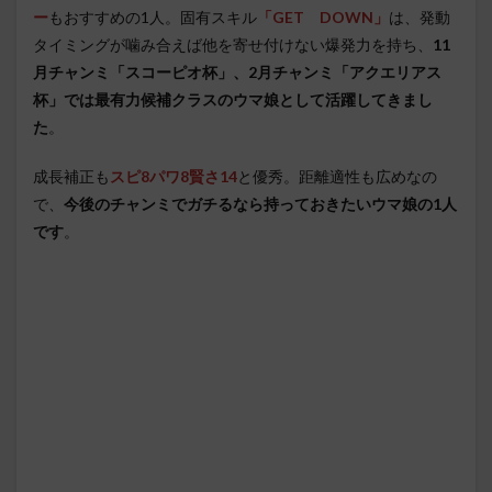
ー
もおすすめの1人。固有スキル
「GET DOWN」
は、発動
タイミングが噛み合えば他を寄せ付けない爆発力を持ち、
11
月チャンミ「スコーピオ杯」、2月チャンミ「アクエリアス
杯」では最有力候補クラスのウマ娘として活躍してきまし
た
。
成長補正も
スピ8パワ8賢さ14
と優秀。距離適性も広めなの
で、
今後のチャンミでガチるなら持っておきたいウマ娘の1人
です
。