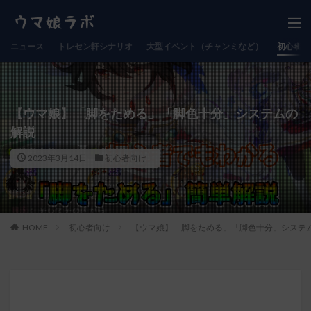
ニュース
トレセン軒シナリオ
大型イベント（チャンミなど）
初心者向
【ウマ娘】「脚をためる」「脚色十分」システムの
解説
2023年3月14日
初心者向け
HOME
初心者向け
【ウマ娘】「脚をためる」「脚色十分」システ