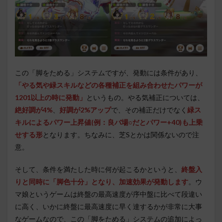
この「脚をためる」システムですが、発動には条件があり、
「やる気や緑スキルなどの各種補正を組み合わせたパワーが
1201以上の時に発動」
というもの。やる気補正については、
絶好調が4%
、
好調が2%アップ
で、その補正だけでなく
緑ス
キルによるパワー上昇値(例：良バ場○だとパワー+40)も上乗
せする形
となります。ちなみに、芝Sとかは関係ないので注
意。
そして、条件を満たした時に何が起こるかというと、
終盤入
りと同時に「脚色十分」となり、加速効果が発動します
。ウ
マ娘というゲームは終盤の最高速度が序中盤に比べて段違い
に高く、いかに終盤に最高速度に早く達するかが非常に大事
なゲームなので、この「脚をためる」システムの追加によっ