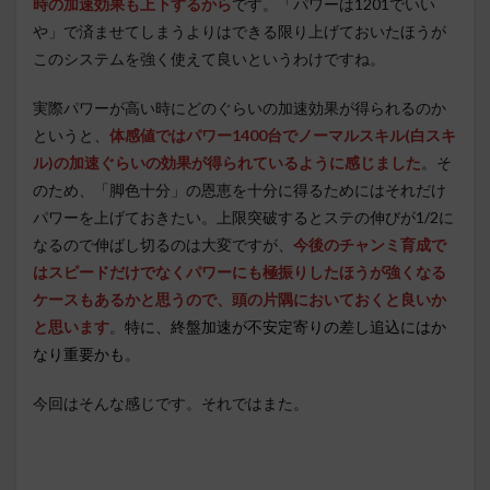
時の加速効果も上下するから
です。「パワーは1201でいい
や」で済ませてしまうよりはできる限り上げておいたほうが
このシステムを強く使えて良いというわけですね。
実際パワーが高い時にどのぐらいの加速効果が得られるのか
というと、
体感値ではパワー1400台でノーマルスキル(白スキ
ル)の加速ぐらいの効果が得られているように感じました
。そ
のため、「脚色十分」の恩恵を十分に得るためにはそれだけ
パワーを上げておきたい。上限突破するとステの伸びが1/2に
なるので伸ばし切るのは大変ですが、
今後のチャンミ育成で
はスピードだけでなくパワーにも極振りしたほうが強くなる
ケースもあるかと思うので、頭の片隅においておくと良いか
と思います
。
特に、終盤加速が不安定寄りの差し追込にはか
なり重要かも
。
今回はそんな感じです。それではまた。