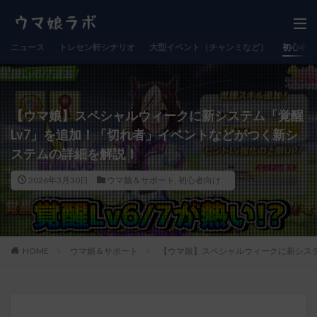
ニュース
トレセン軒シナリオ
大型イベント（チャンミなど）
初心者向
【ウマ娘】スペシャルウィークに新システム「覚醒
Lv7」を追加！「切れ者」イベントなどがつく新シ
ステムの詳細を解説！
2026年3月30日
ウマ娘＆サポート
,
初心者向け
HOME
ウマ娘＆サポート
【ウマ娘】スペシャルウィークに新システ