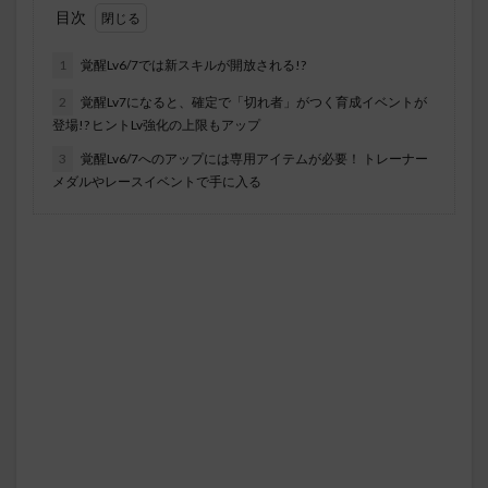
目次
1
覚醒Lv6/7では新スキルが開放される!?
2
覚醒Lv7になると、確定で「切れ者」がつく育成イベントが
登場!? ヒントLv強化の上限もアップ
3
覚醒Lv6/7へのアップには専用アイテムが必要！ トレーナー
メダルやレースイベントで手に入る