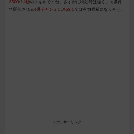
3500/2.4秒
のスキルですね。さすがに特効時は強く、同条件
で開催される
6月チャンミCLASSIC
では有力候補になりそう。
スポンサーリンク