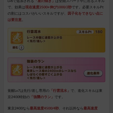
Lv6で追加される
「星の煌き」
は全開スパート中に出るスキル
で、効果は
現在速度2500+伸び1000/2秒
です。必要スキルPt
の割にはコスパがいいスキルですが、
因子化をできない点に
は要注意
。
覚醒Lv7は先行/差し専用の
「行雲流水」
で、進化スキルは東
京2400特効の
「強襲のラン」
です。
東京2400なら
最高速度4500/4秒
、それ以外なら
最高速度