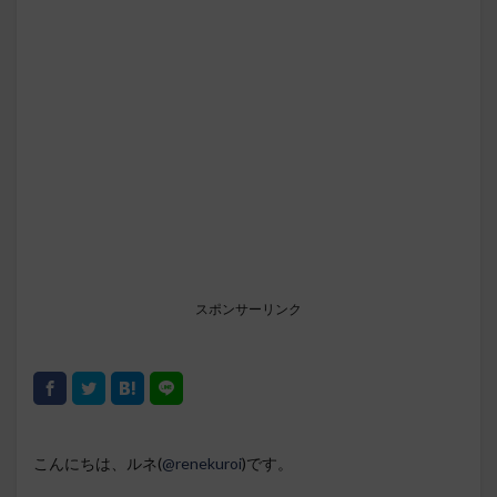
スポンサーリンク
こんにちは、ルネ(
@renekuroi
)です。