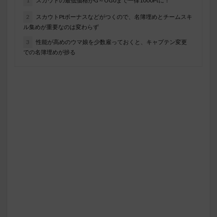
1
スカウトの最低価格がG～UG0まで一律1000Ptに！
2
スカウトPtボーナスなどがつくので、名簿埋めとチームスキ
ル集めが重要なのは変わらず
3
性能が高めのウマ娘を少数雇っておくと、キャプテン変更
での名簿埋めが捗る