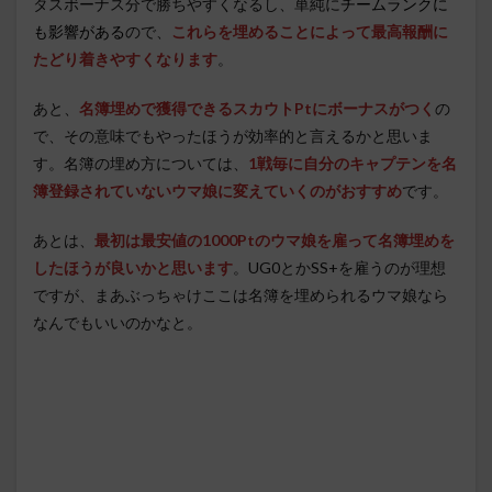
タスボーナス分で勝ちやすくなるし、単純に
チームランクに
も影響がある
ので、
これらを埋めることによって最高報酬に
たどり着きやすくなります
。
あと、
名簿埋めで獲得できるスカウトPtにボーナスがつく
の
で、その意味でもやったほうが効率的と言えるかと思いま
す。名簿の埋め方については、
1戦毎に自分のキャプテンを名
簿登録されていないウマ娘に変えていくのがおすすめ
です。
あとは、
最初は最安値の1000Ptのウマ娘を雇って名簿埋めを
したほうが良いかと思います
。UG0とかSS+を雇うのが理想
ですが、まあぶっちゃけここは名簿を埋められるウマ娘なら
なんでもいいのかなと。