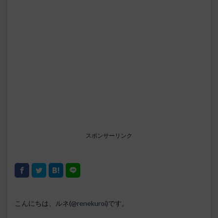
スポンサーリンク
こんにちは、ルネ(
@renekuroi
)です。