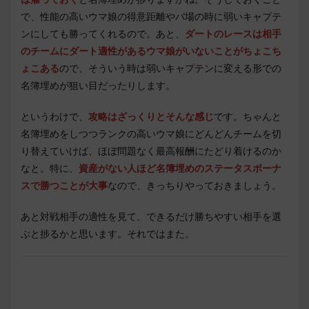
で、性能の高いウマ娘の得意距離やバ場の時に弱いキャプテ
ンにしても勝ってくれるので。あと、
ダートのレースは相手
のチームにダート適性があるウマ娘がいないことがちょこち
ょこある
ので、そういう時は弱いキャプテンに変える形での
名簿埋めが狙い目だったりします。
というわけで、
攻略はざっくりとそんな感じ
です。ちゃんと
名簿埋めをしつつランクの高いウマ娘にどんどんチームを切
り替えていけば、ほぼ問題なく最高報酬にたどり着けるのか
なと。特に、
資産がない人ほど名簿埋めのステータスボーナ
スで勝つことが大事
なので、きっちりやっておきましょう。
あと対戦相手の適性を見て、できるだけ勝ちやすい相手を選
ぶと捗るかと思います。それではまた。