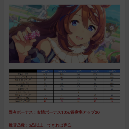
固有ボーナス：
友情ボーナス10%/得意率アップ20
推奨凸数：3凸以上、できれば完凸