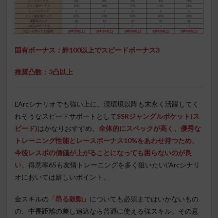
固有ボーナス：絆100以上でスピードボーナス3
推奨凸数：3凸以上
L’Arcシナリオでも強い上に、現環境以降も末永く活躍してく
れそうなスピードサポートとして
SSRジャングルポケット(ス
ピード)
はかなりおすすめ。
全体的にスペックが高く、優秀な
トレーニング性能とレースボーナス10%をあわせ持つため、
今後レスボの価値が上がることになっても困らないのが良
い
。得意率65も友情トレーニングを多く狙いたいL’Arcシナリ
オにおいては嬉しいポイント。
金スキルの
「昂る鼓動」
についても必須まではいかないもの
の、中長距離の差し追込なら普通に使える強スキル。その意