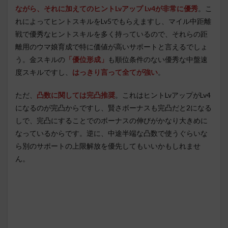
ながら、それに加えてのヒントLvアップ Lv4が非常に優秀
。こ
れによってヒントスキルをLv5でもらえますし、マイル中距離
戦で優秀なヒントスキルを多く持っているので、それらの距
離用のウマ娘育成で特に価値が高いサポートと言えるでしょ
う。金スキルの
「優位形成」
も順位条件のない優秀な中盤速
度スキルですし、
はっきり言って全てが強い
。
ただ、
凸数に関しては完凸推奨
。これはヒントLvアップがLv4
になるのが完凸からですし、賢さボーナスも完凸だと2になる
しで、完凸にすることでのボーナスの伸びがかなり大きめに
なっているからです。逆に、中途半端な凸数で使うぐらいな
ら別のサポートの上限解放を優先してもいいかもしれませ
ん。