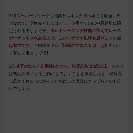
SSRスーパークリーク
も相変わらずスタサポ界では最強クラ
スなので、交換先としてはアリ。使用するのは中長距離に限
定されるでしょうが、
高いトレーニング性能に加えてレース
ボーナスも10%あるので、このシナリオ以降も腐りにくい点
は魅力です
。金回復スキル
「円弧のマエストロ」
も相変わら
ず有効回復として便利。
2凸以下はなんと初期絆0なので、推奨凸数は3凸以上
。できれ
ば初期絆30になる完凸にしておくことを推奨したく、現時点
で凸がそれなりに進んでいればこの機会にとっておくのも良
いでしょう。