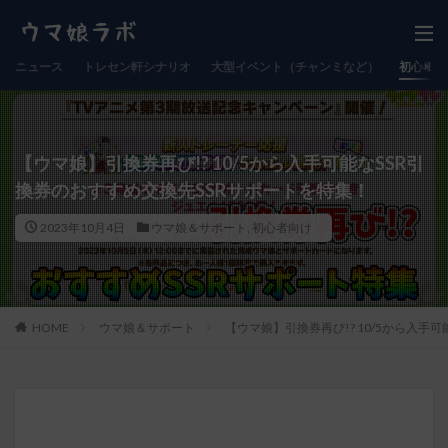
ニュース
トレセン軒シナリオ
大型イベント（チャンミなど）
初心者向
【ウマ娘】引換券再び!? 10/5から入手可能なSSR引
換券のおすすめ交換先SSRサポートを特集！
2023年10月4日
ウマ娘＆サポート
,
初心者向け
HOME
ウマ娘＆サポート
【ウマ娘】引換券再び!? 10/5から入手