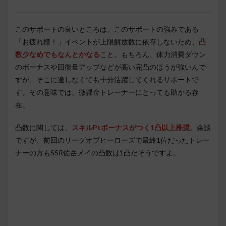
このサポートの良いところは、このサポートの強みである
「お疲れ様！」イベントが上限解放数に依存しないため、
凸
数少なめでもなんとかなる
こと。もちろん、体力消費ダウン
のボーナスや回復量アップなどが高い完凸のほうが強いんで
すが、そこに達しなくても十分活躍してくれるサポートで
す。その意味では、微課金トレーナーにとっても助かる存
在。
凸数に関しては、
スキルPtボーナスがつく1凸以上推奨
。余談
ですが、前回のリーグオブヒーローズで最終1位だったトレー
ナーの方もSSR佐岳メイの凸数は1凸だそうですよ。