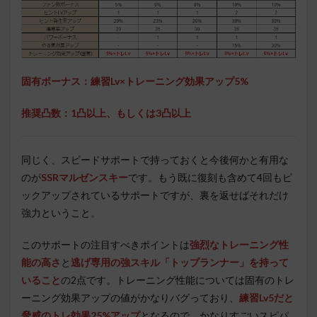
固有ボーナス：練習Lv×トレーニング効果アップ5%
推奨凸数：1凸以上、もしくは3凸以上
同じく、スピードサポートで持っておくと今後何かと有用な
のが
SSRマルゼンスキー
です。もう既に復刻も含めて4回もピ
ックアップされているサポートですが、裏を返せばそれだけ
強力ということ。
このサポートの注目すべきポイントは
強烈なトレーニング性
能の高さ
と
逃げ専用の強スキル「トップランナー」を持って
いること
の2点です。トレーニング性能については固有のトレ
ーニング効果アップの値がかなりバグっており、
練習Lv5だと
脅威のトレ効果25%アップ
となるので、かなりすごいスピパ