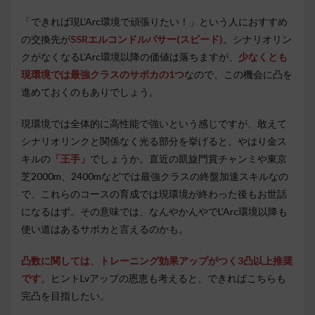
「できれば現L’Arc環境で頑張りたい！」という人におすすめ
の交換先が
SSRエルコンドルパサー(スピード)
。シナリオリン
クがなくなるL’Arc環境以降の価値は落ちますが、
少なくとも
現環境では最強クラスのサポカの1つ
なので、この機会に凸を
進めておくのもありでしょう。
現環境では全体的に高性能で強いという感じですが、敢えて
シナリオリンクと関係なく光る部分を挙げると、やはり金ス
キルの
「王手」
でしょうか。直近の凱旋門賞チャンミや東京
芝2000m、2400mなどでは最強クラスの終盤加速スキルなの
で、これらのコースの育成では現環境が終わった後もお世話
になるはず。その意味では、なんやかんやでL’Arc環境以降も
使い道はあるサポカと言えるのかも。
凸数に関しては、トレーニング効果アップがつく3凸以上推奨
です
。ヒントLvアップの恩恵も考えると、できればこちらも
完凸を目指したい。