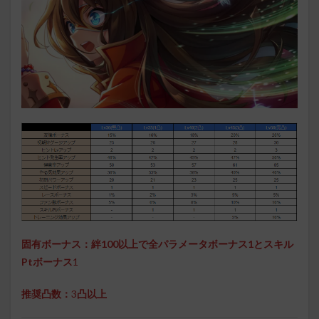
固有ボーナス：絆100以上で全パラメータボーナス1とスキル
Ptボーナス
1
推奨凸数：
3
凸以上