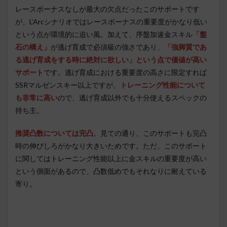
レースボーナスなしが最大の欠点だったこのサポートです
が、L’Arcシナリオではレースボーナスの重要度がかなり低い
という点が環境的に追い風。加えて、序盤加速金スキル
「盤
石の構え」
が逃げ育成で必須級の強さであり、
「強脚質であ
る逃げ育成をする時に絶対に欲しい」という点で価値が高い
サポート
です。逃げ育成における重要度の高さに限定すれば
SSRマルゼンスキー以上ですが、
トレーニング性能について
も非常に高い
ので、逃げ育成以外でも十分使えるスペックの
持ち主。
推奨凸数については完凸
。見ての通り、このサポートも完凸
時の伸びしろがかなり大きいためです。ただ、このサポート
に関してはトレーニング性能以上に金スキルの重要度が高い
という側面があるので、凸数低めでもそれなりに耐えている
寄り。