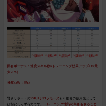
固有ボーナス：速度スキル数×トレーニング効果アップ4%(最
大20%)
推奨凸数：完凸
賢さサポートの
SSRメジロラモーヌ
も引換券の使用先として
は相変わらず有力です。
トレーニング性能の高さもさること