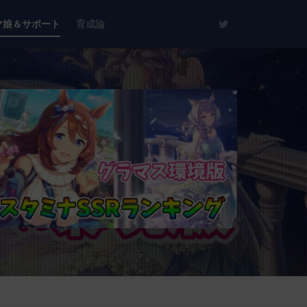
マ娘＆サポート
育成論