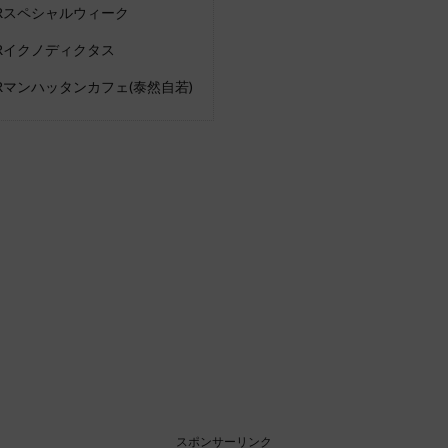
SRスペシャルウィーク
SRイクノディクタス
Rマンハッタンカフェ(泰然自若)
スポンサーリンク