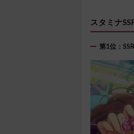
スタミナS
第1位：S