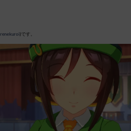
renekuroi
)です。