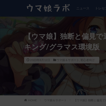
ニュース
トレセ
【ウマ娘】独断と偏見で
キング/グラマス環境版
2023年8月12日
ウマ娘＆サポート
,
初心者向け
HOME
ウマ娘＆サポート
【ウマ娘】独断と偏見で選