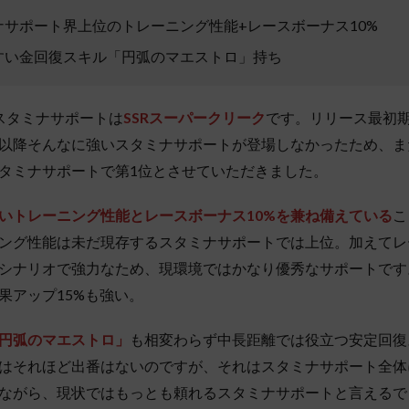
ナサポート界上位のトレーニング性能+レースボーナス10%
すい金回復スキル「円弧のマエストロ」持ち
スタミナサポートは
SSRスーパークリーク
です。リリース最初
以降そんなに強いスタミナサポートが登場しなかったため、ま
タミナサポートで第1位とさせていただきました。
いトレーニング性能とレースボーナス10%を兼ね備えている
こ
ング性能は未だ現存するスタミナサポートでは上位。加えてレ
シナリオで強力なため、現環境ではかなり優秀なサポートです
果アップ15%も強い。
円弧のマエストロ」
も相変わらず中長距離では役立つ安定回復
はそれほど出番はないのですが、それはスタミナサポート全体
ながら、現状ではもっとも頼れるスタミナサポートと言えるで