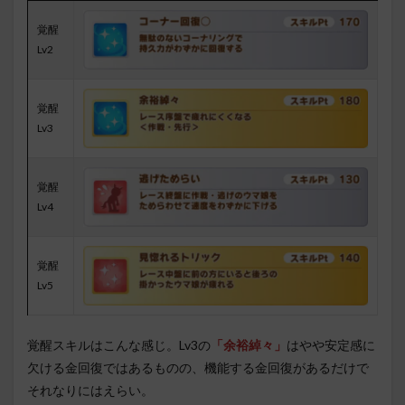
覚醒
Lv2
覚醒
Lv3
覚醒
Lv4
覚醒
Lv5
覚醒スキルはこんな感じ。Lv3の
「余裕綽々」
はやや安定感に
欠ける金回復ではあるものの、機能する金回復があるだけで
それなりにはえらい。