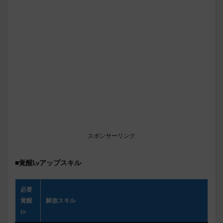
スポンサーリンク
■覚醒Lvアップスキル
必要
覚醒
解放スキル
Lv