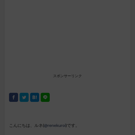
スポンサーリンク
こんにちは、ルネ(
@renekuroi
)です。