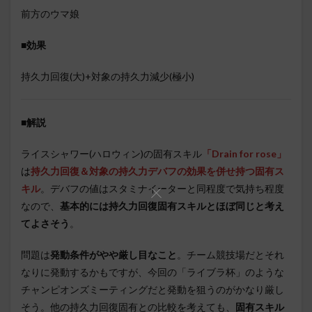
前方のウマ娘
■効果
持久力回復(大)+対象の持久力減少(極小)
■
解説
ライスシャワー(ハロウィン)の固有スキル
「Drain for rose」
は
持久力回復＆対象の持久力デバフの効果を併せ持つ固有ス
キル
。デバフの値はスタミナイーターと同程度で気持ち程度
なので、
基本的には持久力回復固有スキルとほぼ同じと考え
てよさそう
。
問題は
発動条件がやや厳し目なこと
。チーム競技場だとそれ
なりに発動するかもですが、今回の「ライブラ杯」のような
チャンピオンズミーティングだと発動を狙うのがかなり厳し
そう。他の持久力回復固有との比較を考えても、
固有スキル