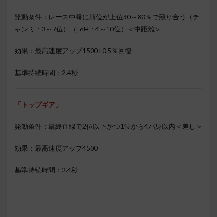
発動条件：レース中盤に順位が上位30～80％で競り合う（チ
ャンミ：3～7位）（LoH：4～10位）＜中距離＞
効果：最高速度アップ1500+0.5％回復
基準持続時間：2.4秒
「トップギア」
発動条件：最終直線で2位以下かつ1位から4バ身以内＜差し＞
効果：最高速度アップ4500
基準持続時間：2.4秒