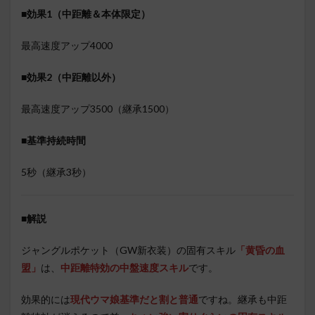
■効果1（中距離＆本体限定）
最高速度アップ4000
■効果2（中距離以外）
最高速度アップ3500（継承1500）
■基準持続時間
5秒（継承3秒）
■
解説
ジャングルポケット（GW新衣装）の固有スキル
「黄昏の血
盟」
は、
中距離特効の中盤速度スキル
です。
効果的には
現代ウマ娘基準だと割と普通
ですね。継承も中距