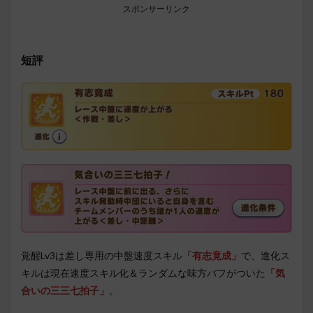
スポンサーリンク
短評
覚醒Lv3は差し専用の中盤速度スキル
「有志竟成
」
で、進化ス
キルは現在速度スキル化＆ランダムな味方バフがついた
「気
合いの三三七拍子」
。