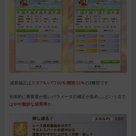
成長補正は
スタ7％/パワ10％/根性13％
の3種型です。
全体的に重要度が低いパラメータの補正が多め……という点で
は
やや微妙な成長率
か。