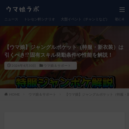
ニュース
トレセン軒シナリオ
大型イベント（チャンミなど）
初心者向
【ウマ娘】ジャングルポケット（特服・新衣装）は
引くべき!? 固有スキル発動条件や性能を解説！
2026年4月30日
ウマ娘＆サポート
HOME
ウマ娘＆サポート
【ウマ娘】ジャングルポケット（特服・新