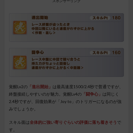
スポンサーリンク
覚醒Lv2の
「進出開始」
は最高速度1500/2.4秒で普通ですが、
終盤接続しやすいのが魅力。覚醒Lv4の
「闘争心」
は同じく
2.4秒ですが、回復効果が「Joy to」のトリガーになるのが強
みでしょうか。
スキル面は
全体的に強い寄りぐらいの評価に落ち着きそう
で
す。