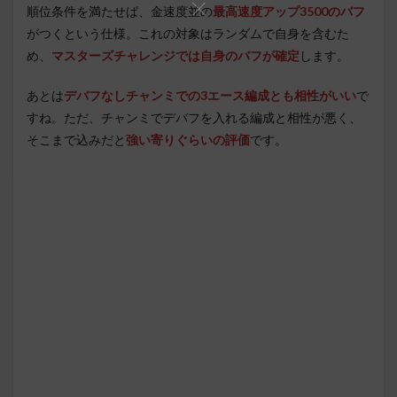
順位条件を満たせば、金速度並の
最高速度アップ3500のバフ
がつくという仕様。これの対象はランダムで自身を含むた
め、
マスターズチャレンジでは自身のバフが確定
します。
あとは
デバフなしチャンミでの3エース編成とも相性がいい
で
すね。ただ、チャンミでデバフを入れる編成と相性が悪く、
そこまで込みだと
強い寄りぐらいの評価
です。