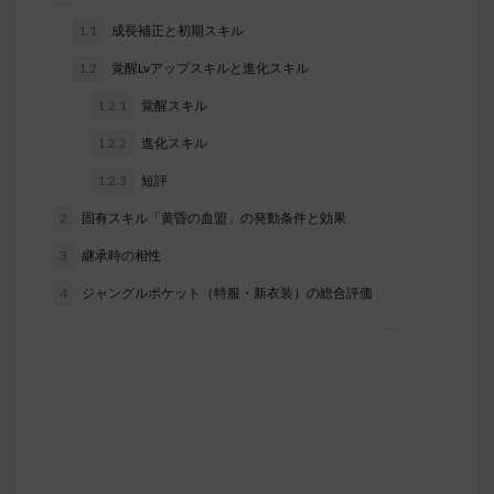
1.1
成長補正と初期スキル
1.2
覚醒Lvアップスキルと進化スキル
1.2.1
覚醒スキル
1.2.2
進化スキル
1.2.3
短評
2
固有スキル「黄昏の血盟」の発動条件と効果
3
継承時の相性
4
ジャングルポケット（特服・新衣装）の総合評価