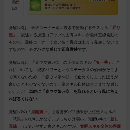
覚醒
Lv5
覚醒Lv3は、最終コーナー追い抜きで発動する金スキル
「昇り
龍」
。後述する加速力アップの固有スキルが最終直線発動の
もので、最終コーナーで追い抜く機会はあまり発生しないは
ずなので、
チグハグな感じで正直微妙です
。
覚醒Lv5は、「春ウマ娘○/◎」の上位金スキル
「春一番」
。こ
れについても、現状パワーというステータスの価値がそこま
で高くないため、「春ウマ娘○/◎」で止めてしまったほうが
良いことも少なくないので、金スキル自体はそこまでな感じ
か。ただ、
単純に「春ウマ娘○/◎」を取れるという風に考え
れば悪くはない
。
覚醒Lv2の
「展開窺い」
は速度デバフ効果が上位金スキルの
「慧眼」の1/4しかなく、ぶっちゃけ弱い。覚醒Lv4の
「差し
直線○」
は使いやすい良スキルですが、
覚醒スキル全体の評価