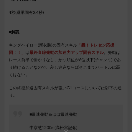
4秒(継承固有2.4秒)
■
解説
キングヘイロー(新衣装)の固有スキル
「轟！トレセン応援
団！！」
は
最終直線発動の加速力アップ固有スキル
。発動は
レース前半で掛かりなし、かつ順位が6位以下(チャンミ)であ
り続けることなので、差し追込ならばそこまでハードルは高
くはない。
この終盤加速固有スキルが強いG1コースについては以下の通
り。
■最速発動＆ほぼ最速発動
中京芝1200m(高松宮記念)