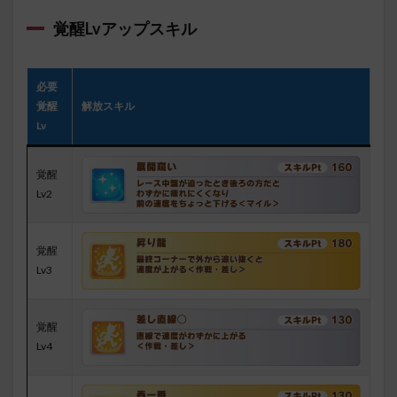
覚醒Lvアップスキル
必要
覚醒
解放スキル
Lv
覚醒
Lv2
覚醒
Lv3
覚醒
Lv4