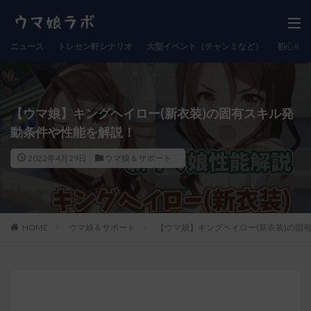
ニュース
トレセン軒シナリオ
大型イベント（チャンミなど）
初心者向
【ウマ娘】キングヘイロー(新衣装)の固有スキル発
動条件や性能を解説！
2022年4月29日
ウマ娘＆サポート
HOME
ウマ娘＆サポート
【ウマ娘】キングヘイロー(新衣装)の固