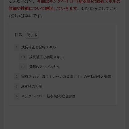
そんなわけで、
今回は
キングヘイロー(新衣装)
の固有スキルの
詳細や性能について解説していきます
。ぜひ参考にしていた
だければ幸いです。
目次
1
成長補正と習得スキル
1.1
成長補正と初期スキル
1.2
覚醒Lvアップスキル
2
固有スキル「轟！トレセン応援団！！」の発動条件と効果
3
継承時の相性
4
キングヘイロー(新衣装)の総合評価