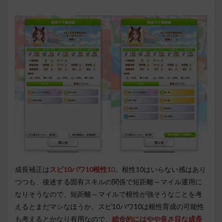
成長補正は
スピ10
パワ10根性1
0
。根性10はいらない感はあり
つつも、後述する固有スキルの関係で短距離～マイル運用に
なりそうなので、短距離～マイルで根性が強そうなことを考
えるとまだマシなほうか。
スピ10パワ10
は根性育成の可能性
も考えるとかなり有用なので、
総合的にはやや良さ目な成長