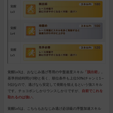
覚醒
Lv3
覚醒
Lv4
覚醒
Lv5
覚醒Lv3は、おなじみ逃げ専用の中盤速度スキル
「脱出術」
。
基準持続時間が3秒と長く、順位条件も上位50%(チャンミ1～
5位)なので、逃げなら安定して発動を狙えるという強スキル
です。チョコボンしかりウンスしかりですが、
自前でこれを
取れるのは強い
。
覚醒Lv5は、こちらもおなじみ逃げ必須級の序盤加速スキル