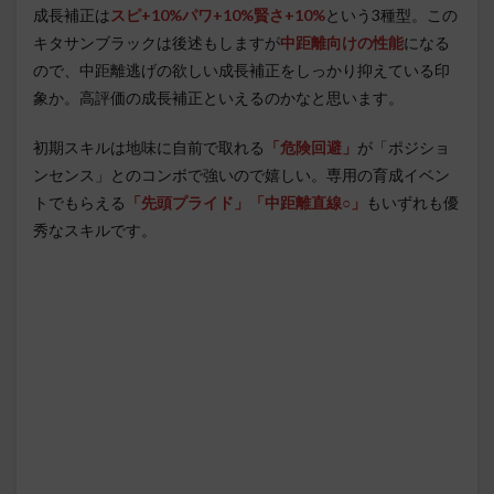
成長補正は
スピ+10%パワ+10%賢さ+10%
という3種型。この
キタサンブラックは後述もしますが
中距離向けの性能
になる
ので、中距離逃げの欲しい成長補正をしっかり抑えている印
象か。高評価の成長補正といえるのかなと思います。
初期スキルは地味に自前で取れる
「危険回避」
が「ポジショ
ンセンス」とのコンボで強いので嬉しい。専用の育成イベン
トでもらえる
「先頭プライド」「中距離直線○」
もいずれも優
秀なスキルです。