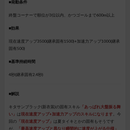
■発動条件
終盤コーナーで順位が3位以内、かつゴールまで600m以上
■効果
現在速度アップ3500(継承固有1500)+加速力アップ1000(継承
固有500)
■基準持続時間
4秒(継承固有2.4秒)
■
解説
キタサンブラック(新衣装)の固有スキル
「あっぱれ大盤振る舞
い」
は
現在速度アップ+加速力アップのスキルになります
。今
回の
「現在速度アップ」
は夏タイキとかの固有もそうです
が、
「最高速度アップと異なり瞬間的に速度が上がる仕様」