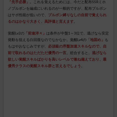
「先手必勝」
。
これを覚えるためには、今だと配布SSRミホ
ノブルボンを編成にいれるのが一般的ですが、配布ブルボン
はサポ性能が低いので、
ブルボン縛りなしの自前で覚えられ
るのはかなり大きく、高評価と言えます
。
覚醒Lv2の
「前途洋々」
は条件が中盤1～3位で、逃げなら安定
発動を狙える白回復なのでなかなか。
覚醒Lv4の
「地固め」
も
もはやおなじみですが、
必須級の序盤加速スキルなので、自
前で取れるのはただただ優秀の一言
。総合すると、
逃げなら
欲しい覚醒スキルばかりを高いレベルで兼ね備えており、最
優秀クラスの覚醒スキル群と言えるでしょう
。