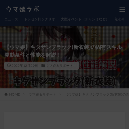
ニュース
トレセン軒シナリオ
大型イベント（チャンミなど）
初心者向
【ウマ娘】キタサンブラック(新衣装)の固有スキル
発動条件と性能を解説！
2022年12月29日
ウマ娘＆サポート
HOME
ウマ娘＆サポート
【ウマ娘】キタサンブラック(新衣装)の