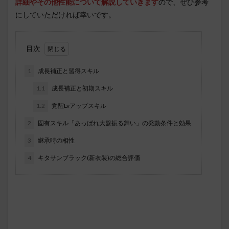
詳細やその他性能について解説していきます
ので
、ぜひ参考
にしていただければ幸いです。
目次
1
成長補正と習得スキル
1.1
成長補正と初期スキル
1.2
覚醒Lvアップスキル
2
固有スキル「あっぱれ大盤振る舞い」の発動条件と効果
3
継承時の相性
4
キタサンブラック(新衣装)の総合評価