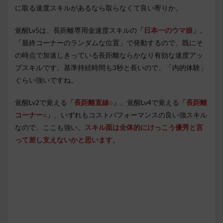
に取る速度スキルがあるなら取らなくて良い寄りか。
覚醒Lv5は、長距離専用金速度スキルの
「日本一のウマ娘」
。
「最終コーナーのランダムな位置」で発動するので、既にそ
の時点で加速しきっている長距離ならかなり有効な速度アッ
プスキルです。基準持続時間も3秒と長いので、「内的体験」
ぐらい強いですね。
覚醒Lv2で覚える
「長距離直線○」
、覚醒Lv4で覚える
「長距離
コーナー○」
、いずれもコストパフォーマンスの良い強スキル
なので、ここも強い。
スキル面は全体的にけっこう優秀と言
って差し支えないかと思います
。