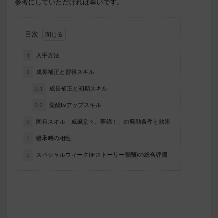
参考にしていただければ幸いです。
目次
1
入手方法
2
成長補正と習得スキル
2.1
成長補正と初期スキル
2.2
覚醒Lvアップスキル
3
固有スキル「威風堂々、夢錦！」の発動条件と効果
4
継承時の相性
5
スペシャルウィーク(IFストーリー報酬)の総合評価