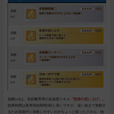
覚醒
Lv2
覚醒
Lv3
覚醒
Lv4
覚醒
Lv5
覚醒Lv3は、長距離専用の金速度スキル
「怒涛の追い上げ」
。
効果時間は基準持続時間3秒と長いですが、追い抜きで発動す
るため加速中に発動しやすいのがちょっと困ったスキル。他