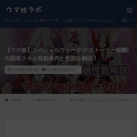
ニュース
トレセン軒シナリオ
大型イベント（チャンミなど）
初心者向
【ウマ娘】スペシャルウィーク(IFストーリー報酬)
の固有スキル発動条件と性能を解説！
2022年7月21日
ウマ娘＆サポート
HOME
ウマ娘＆サポート
【ウマ娘】スペシャルウィーク(IFスト