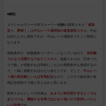
■
解説
スペシャルウィーク(IFストーリー報酬)
の固有スキル
「威風
堂々、夢錦！」
は
中山レース場特効の速度固有スキル
。中山
以外だと少し固有ですが、中山レース場限定ですごく固有に
なります。
発動条件が「終盤最終コーナー」になっているので、
長距離
でかなり活躍するであろうスキル
。覚醒スキルの「日本一の
ウマ娘」が発動すれば同時にこちらの発動条件も達成するの
で、一緒に発動すればかなり強そうです。そして、
中山レー
ス場の長距離といえば有馬記念
なので、このウマ娘自体が有
馬記念特効ウマ娘と言えるかと思います。
固有スキルとしての評価は、
あまりに特化型すぎるところは
ありつつも、機能する有馬ではかなり強いので実用レベルと
いう評価
です
。