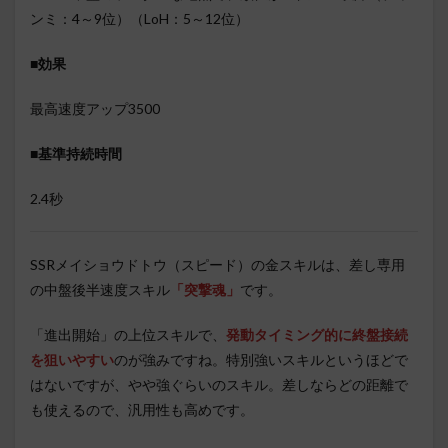
ンミ：4～9位）（LoH：5～12位）
■効果
最高速度アップ3500
■基準持続時間
2.4秒
SSRメイショウドトウ（スピード）の金スキルは、差し専用
の中盤後半速度スキル
「突撃魂」
です。
「進出開始」の上位スキルで、
発動タイミング的に終盤接続
を狙いやすい
のが強みですね。特別強いスキルというほどで
はないですが、やや強ぐらいのスキル。差しならどの距離で
も使えるので、汎用性も高めです。