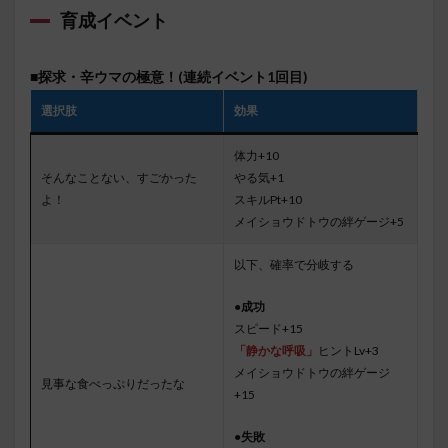
育成イベント
■探求・辛ウマの極意！(連続イベント1回目)
選択肢
効果
体力+10
そんなことない、すごかった
やる気+1
よ！
スキルPt+10
メイショウドトウの絆ゲージ+5
以下、確率で分岐する
●成功
スピード+15
「静かな呼吸」
ヒントLv+3
メイショウドトウの絆ゲージ
見事な食べっぷりだったな
+15
●失敗