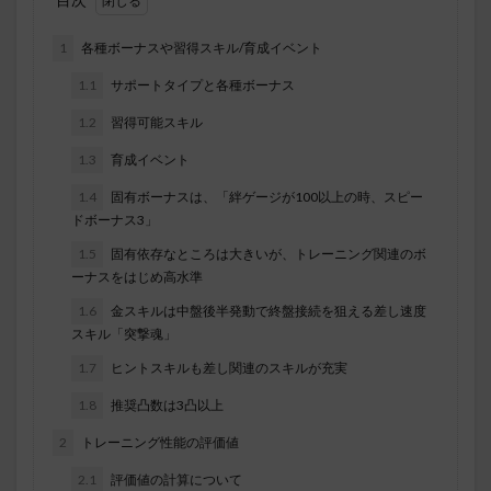
1
各種ボーナスや習得スキル/育成イベント
1.1
サポートタイプと各種ボーナス
1.2
習得可能スキル
1.3
育成イベント
1.4
固有ボーナスは、「絆ゲージが100以上の時、スピー
ドボーナス3」
1.5
固有依存なところは大きいが、トレーニング関連のボ
ーナスをはじめ高水準
1.6
金スキルは中盤後半発動で終盤接続を狙える差し速度
スキル「突撃魂」
1.7
ヒントスキルも差し関連のスキルが充実
1.8
推奨凸数は3凸以上
2
トレーニング性能の評価値
2.1
評価値の計算について