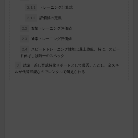
2.1.1
トレーニング計算式
2.1.2
評価値の定義
2.2
友情トレーニング評価値
2.3
通常トレーニング評価値
2.4
スピードトレーニング性能は最上位級。特に、スピー
ド伸ばしは随一のスペック
3
結論：差し育成特化サポートとして優秀。ただし、金スキ
ルが代替可能なのでレンタルで耐えられる