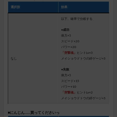
選択肢
効果
以下、確率で分岐する
●成功
体力+5
スピード+20
パワー+20
「突撃魂」
ヒントLv+3
なし
メイショウドトウの絆ゲージ+5
●失敗
体力+5
スピード+15
パワー+10
「突撃魂」
ヒントLv+2
メイショウドトウの絆ゲージ+5
■にんじん……買ってくださいっ