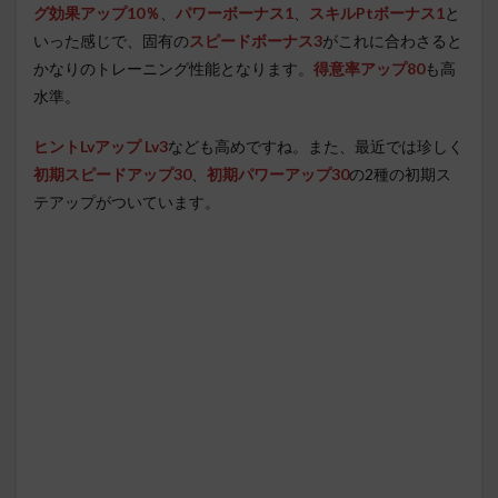
グ効果アップ10％
、
パワーボーナス1
、
スキルPtボーナス1
と
いった感じで、固有の
スピードボーナス3
がこれに合わさると
かなりのトレーニング性能となります。
得意率アップ80
も高
水準。
ヒントLvアップ Lv3
なども高めですね。また、最近では珍しく
初期スピードアップ30
、
初期パワーアップ30
の2種の初期ス
テアップがついています。