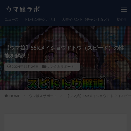
ニュース
トレセン軒シナリオ
大型イベント（チャンミなど）
初心者向
【ウマ娘】SSRメイショウドトウ（スピード）の性
能を解説！
2024年11月29日
ウマ娘＆サポート
HOME
ウマ娘＆サポート
【ウマ娘】SSRメイショウドトウ（スピ