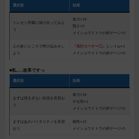
選択肢
効果
体力+10
トレセン学園に掛け合ってみよ
賢さ+5
う
メイショウドトウの絆ゲージ+5
人の多いところで呼び込みをし
「先行コーナー◯」
ヒントLv+1
よう
メイショウドトウの絆ゲージ+5
■私……改革ですっ
選択肢
効果
体力+10
まずは揺るぎない自信を見習お
やる気+1
う
メイショウドトウの絆ゲージ+5
まずはあのバイタリティを見習
根性+15
おう
メイショウドトウの絆ゲージ+5