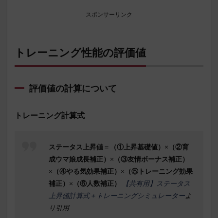
スポンサーリンク
トレーニング性能の評価値
評価値の計算について
トレーニング計算式
ステータス上昇値
＝
（①上昇基礎値）
×
（②育
成ウマ娘成長補正）
×
（③友情ボーナス補正）
×
（④やる気効果補正）
×
（⑤トレーニング効果
補正）
×
（⑥人数補正）
【共有用】ステータス
上昇値計算式＋トレーニングシミュレーター
よ
り引用