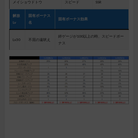
メイショウドトウ
スピード
SSR
解放
固有ボーナス
固有ボーナス効果
Lv
名
絆ゲージが100以上の時、スピードボー
Lv30
不屈の遠吠え
ナス