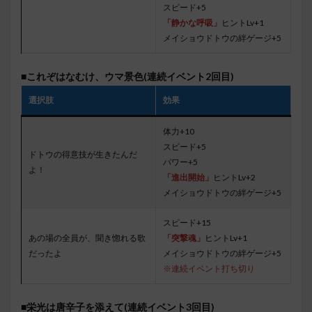
スピード+5
「静かな呼吸」
ヒントLv+1
メイショウドトウの絆ゲージ+5
■これぞはなむけ、ウマ景色(連続イベント2回目)
選択肢
効果
体力+10
スピード+5
ドトウの得意技が生きたんだ
パワー+5
よ！
「進出開始」
ヒントLv+2
メイショウドトウの絆ゲージ+5
スピード+15
あの場の全員が、聞き惚れる歌
「突撃魂」
ヒントLv+1
だったよ
メイショウドトウの絆ゲージ+5
※連続イベント打ち切り
■栄光は唐辛子を添えて(連続イベント3回目)