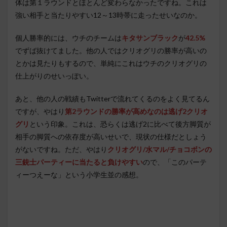
体は第１ラウンドとほとんど変わらなかったですね。これは
強い相手と当たりやすい12～13時帯に走ったせいなのか。
個人勝率的には、ウチのチームは
キタサンブラック
が
42.5%
でずば抜けてました。他の人ではクリオグリの勝率が高いの
とかは見たりもするので、単純にこれはウチのクリオグリの
仕上がりのせいっぽい。
あと、他の人の戦績もTwitterで流れてくるのをよく見てるん
ですが、やはり
第2ラウンドの勝率が高めなのは逃げ2クリオ
グリ
という印象。これは、恐らくは逃げ2に比べて後方脚質が
相手の脚質への依存度が高いせいで、現状の仕様だとしょう
がないですね。ただ、やはり
クリオグリ/水マル/チョコボンの
三銃士パーティーに当たると負けやすい
ので、「このパーテ
ィーつえーな」という小学生並の感想。