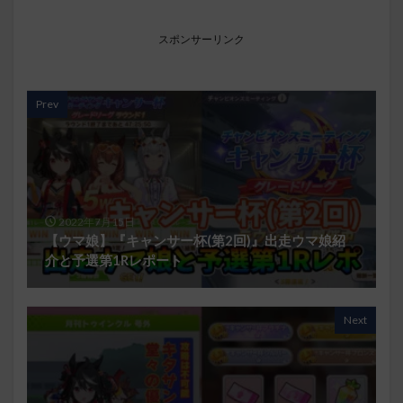
スポンサーリンク
Prev
2022年7月15日
【ウマ娘】『キャンサー杯(第2回)』出走ウマ娘紹
介と予選第1Rレポート
Next