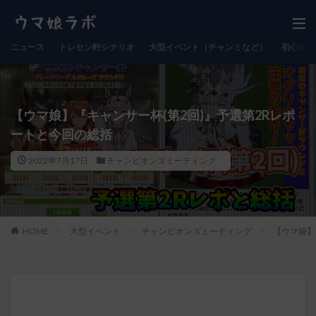
ニュース
トレセン軒シナリオ
大型イベント（チャンミなど）
初心者向
【ウマ娘】『キャンサー杯(第2回)』予選第2Rレポ
ートと今回の総括
2022年7月17日
チャンピオンズミーティング
HOME
大型イベント
チャンピオンズミーティング
【ウマ娘】