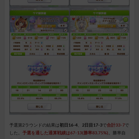
予選第2ラウンドの結果は
初日16-4
、
2日目17-3
で
合計33-7
で
した。
予選を通した通算戦績は67-13(勝率83.75%)
。勝率自