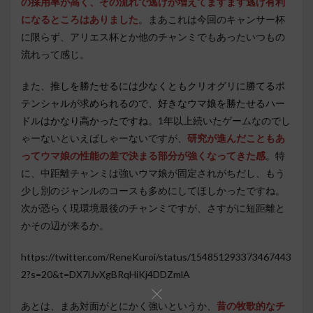
の採用率が高く、その流れで逃げが増えてますます逃げ有利
になるところはありました
。まあこれは今回のキャンサー杯
に限らず、アリエス杯とか他のチャンミでもあったいつもの
流れって感じ。
また、
推しを勝たせるには少なくともクリオグリに勝てるポ
テンシャルが求められるので、好きなウマ娘を勝たせるハー
ドルはかなり高かったですね
。1年以上続いたゲームなのでし
ゃーないといえばしゃーないですが、
研究が進んだこともあ
ってウマ娘の性能の差で決まる部分が強くなってきた感
。特
に、中距離チャンミは強いウマ娘が固定されがちだし、もう
少し別のジャンルのコースも多めにしてほしかったですね。
次が恐らく現環境最後のチャンミですが、さすがに短距離と
かその辺が来るか。
https://twitter.com/ReneKuroi/status/154851293373467443
2?s=20&t=DX7lJvXgBRqHiKj4DDZmlA
あとは、まあ対面がとにかく強いというか、
昔の牧歌的なチ