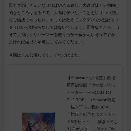
質も大逃げさえいなければやれる感じ。大逃げはガチ勢向け
的なところはあるので、大逃げがいないことを祈りつつ逃げ
なし編成でやったり、もしくは敢えてスタデバで大逃げをメ
タりにいく戦法もなしではないでしょう。正直なところ、自
分で大逃げクリパーマーを使う形が一番安定しそうですが、
よければ編成の参考にしてみてください。
今回はそんな感じです。それではまた。
【Amazon.co.jp限定】劇場
用再編集版『ウマ娘 プリテ
ィーダービー ROAD TO
THE TOP』（Amazon限定
「描き下ろし収納BOX」
「蛇腹台紙付きポストカー
ド5枚セット」「描き下ろし
B2布ポスター」付き）[Blu-