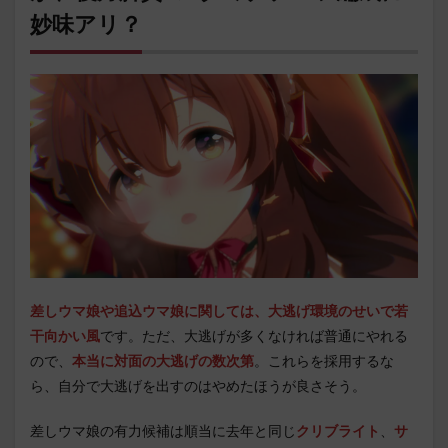
妙味アリ？
差しウマ娘や追込ウマ娘に関しては、大逃げ環境のせいで若
干向かい風
です。ただ、大逃げが多くなければ普通にやれる
ので、
本当に対面の大逃げの数次第
。これらを採用するな
ら、自分で大逃げを出すのはやめたほうが良さそう。
差しウマ娘の有力候補は順当に去年と同じ
クリブライト
、
サ