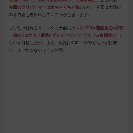
今回のクリパーマーはめちゃくちゃ強い
ので、今回は大逃げ
の育成論も後日出していこうかと思います。
少しだけ触れると、スタミナ的には
スタ1700+連鎖反応+好転
一息+ハロマヤノ継承+ブチ☆アゲ↑バイブス（or白回復2）
ぐ
らいを目指したい。また、根性は900～1000ぐらいが目安
で、上げすぎないように注意。