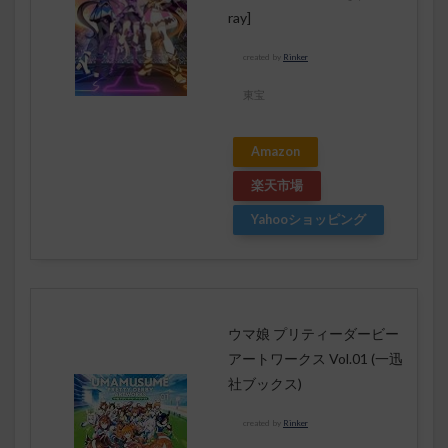
ray]
created by
Rinker
東宝
Amazon
楽天市場
Yahooショッピング
ウマ娘 プリティーダービー
アートワークス Vol.01 (一迅
社ブックス)
created by
Rinker