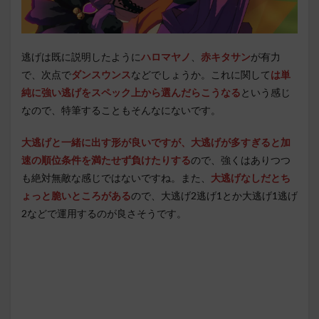
逃げは既に説明したように
ハロマヤノ
、
赤キタサン
が有力
で、次点で
ダンスウンス
などでしょうか。これに関して
は単
純に強い逃げをスペック上から選んだらこうなる
という感じ
なので、特筆することもそんなにないです。
大逃げと一緒に出す形が良いですが、大逃げが多すぎると加
速の順位条件を満たせず負けたりする
ので、強くはありつつ
も絶対無敵な感じではないですね。また、
大逃げなしだとち
ょっと脆いところがある
ので、大逃げ2逃げ1とか大逃げ1逃げ
2などで運用するのが良さそうです。