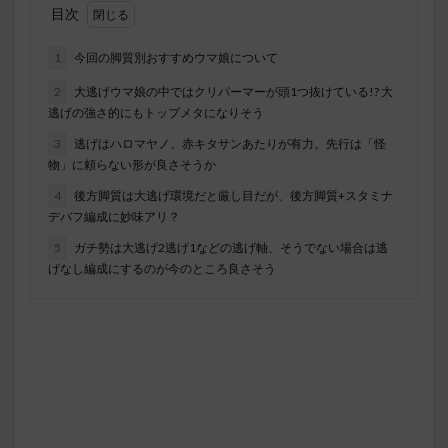
目次
1
今回の脚質別おすすめウマ娘について
2
大逃げウマ娘の中ではクリパーマーが頭1つ抜けている!? 大
逃げの強さ的にもトップメタになりそう
3
逃げはハロマヤノ、赤キタサンあたりが有力。先行は「怪
物」に頼らない形が良さそうか
4
後方脚質は大逃げ環境だと厳し目だが、後方脚質+スタミナ
デバフ編成に妙味アリ？
5
ガチ勢は大逃げ2逃げ1などの逃げ軸、そうでない場合は逃
げなし編成にするのが今のところ良さそう