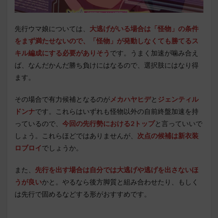
先行ウマ娘については、
大逃げがいる場合は「怪物」の条件
をまず満たせないので、「怪物」が発動しなくても勝てるス
キル編成にする必要がありそう
です。うまく加速が噛み合え
ば、なんだかんだ勝ち負けにはなるので、選択肢にはなり得
ます。
その場合で有力候補となるのが
メカハヤヒデ
と
ジェンティル
ドンナ
です。これらはいずれも怪物以外の自前終盤加速を持
っているので、
今回の先行勢における2トップ
と言っていいで
しょう。これらほどではありませんが、
次点の候補は新衣装
ロブロイ
でしょうか。
また、
先行を出す場合は自分では大逃げや逃げを出さないほ
うが良い
かと。やるなら後方脚質と組み合わせたり、もしく
は先行で固めるなどする形がおすすめです。