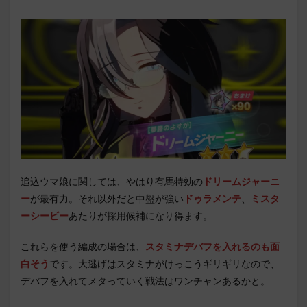
追込ウマ娘に関しては、やはり有馬特効の
ドリームジャーニ
ー
が最有力。それ以外だと中盤が強い
ドゥラメンテ
、
ミスタ
ーシービー
あたりが採用候補になり得ます。
これらを使う編成の場合は、
スタミナデバフを入れるのも面
白そう
です。大逃げはスタミナがけっこうギリギリなので、
デバフを入れてメタっていく戦法はワンチャンあるかと。