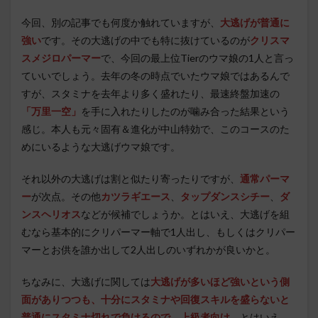
今回、別の記事でも何度か触れていますが、
大逃げが普通に
強い
です。その大逃げの中でも特に抜けているのが
クリスマ
スメジロパーマー
で、今回の最上位Tierのウマ娘の1人と言っ
ていいでしょう。去年の冬の時点でいたウマ娘ではあるんで
すが、スタミナを去年より多く盛れたり、最速終盤加速の
「万里一空」
を手に入れたりしたのが噛み合った結果という
感じ。本人も元々固有＆進化が中山特効で、このコースのた
めにいるような大逃げウマ娘です。
それ以外の大逃げは割と似たり寄ったりですが、
通常パーマ
ー
が次点。その他
カツラギエース
、
タップダンスシチー
、
ダ
ンスヘリオス
などが候補でしょうか。とはいえ、大逃げを組
むなら基本的にクリパーマー軸で1人出し、もしくはクリパー
マーとお供を誰か出して2人出しのいずれかが良いかと。
ちなみに、大逃げに関しては
大逃げが多いほど強いという側
面がありつつも、十分にスタミナや回復スキルを盛らないと
普通にスタミナ切れで負けるので、上級者向け
。とはいえ、