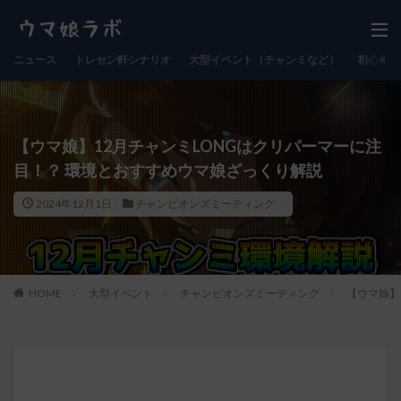
ニュース
トレセン軒シナリオ
大型イベント（チャンミなど）
初心者向
【ウマ娘】12月チャンミLONGはクリパーマーに注
目！？ 環境とおすすめウマ娘ざっくり解説
2024年12月1日
チャンピオンズミーティング
HOME
大型イベント
チャンピオンズミーティング
【ウマ娘】