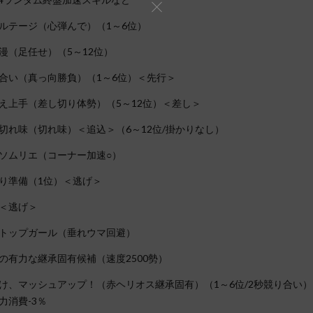
ルテージ（心弾んで）（1～6位）
漫（足任せ）（5～12位）
合い（真っ向勝負）（1～6位）＜先行＞
え上手（差し切り体勢）（5～12位）＜差し＞
切れ味（切れ味）＜追込＞（6～12位/掛かりなし）
ソムリエ（コーナー加速○）
り準備（1位）＜逃げ＞
＜逃げ＞
トップガール（垂れウマ回避）
の有力な継承固有候補（速度2500勢）
け、マッシュアップ！（赤ヘリオス継承固有）（1～6位/2秒競り合い）
久力消費-3％