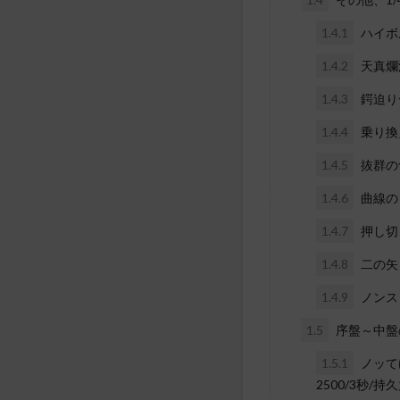
1.4.1
ハイボ
1.4.2
天真爛
1.4.3
鍔迫り
1.4.4
乗り換
1.4.5
抜群の
1.4.6
曲線の
1.4.7
押し切
1.4.8
二の矢
1.4.9
ノンス
1.5
序盤～中盤
1.5.1
ノッて
2500/3秒/持