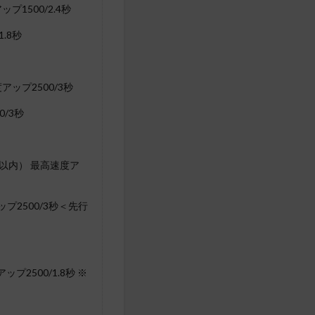
1500/2.4秒
.8秒
ップ2500/3秒
/3秒
身以内） 最高速度ア
プ2500/3秒＜先行
プ2500/1.8秒 ※