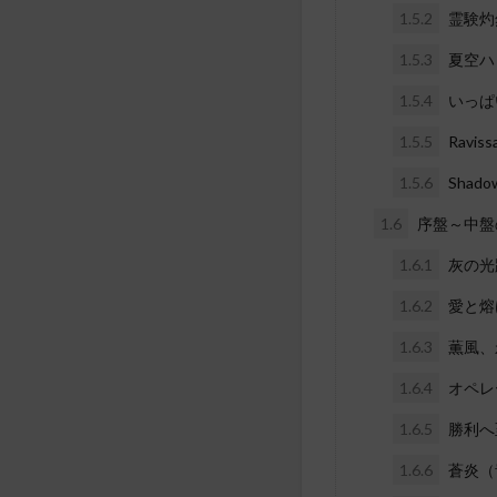
1.5.2
霊験灼
1.5.3
夏空ハ
1.5.4
いっぱ
1.5.5
Ravi
1.5.6
Shad
1.6
序盤～中盤
1.6.1
灰の光
1.6.2
愛と熔
1.6.3
薫風、
1.6.4
オペレ
1.6.5
勝利へ
1.6.6
蒼炎（青