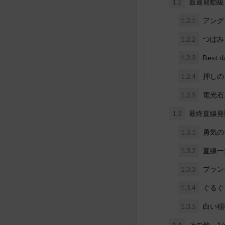
1.2
最速発動級
1.2.1
アング
1.2.2
つぼみ
1.2.3
Best
1.2.4
押しの
1.2.5
電光石
1.3
最終直線発
1.3.1
勇気の
1.3.2
直線一
1.3.3
プラン
1.3.4
ぐるぐ
1.3.5
白い稲
1.4
その他、1