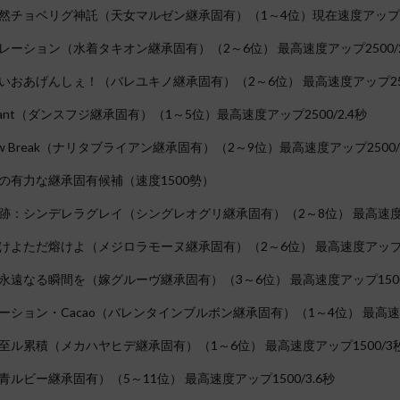
然チョベリグ神託（天女マルゼン継承固有）（1～4位）現在速度アップ250
レーション（水着タキオン継承固有）（2～6位） 最高速度アップ2500/2
いおあげんしぇ！（バレユキノ継承固有）（2～6位） 最高速度アップ2500
ssant（ダンスフジ継承固有）（1～5位）最高速度アップ2500/2.4秒
ow Break（ナリタブライアン継承固有）（2～9位）最高速度アップ2500/
の有力な継承固有候補（速度1500勢）
跡：シンデレラグレイ（シングレオグリ継承固有）（2～8位） 最高速度ア
けよただ熔けよ（メジロラモーヌ継承固有）（2～6位） 最高速度アップ15
永遠なる瞬間を（嫁グルーヴ継承固有）（3～6位） 最高速度アップ1500
ーション・Cacao（バレンタインブルボン継承固有）（1～4位） 最高速度
至ル累積（メカハヤヒデ継承固有）（1～6位） 最高速度アップ1500/3
ルビー継承固有）（5～11位） 最高速度アップ1500/3.6秒