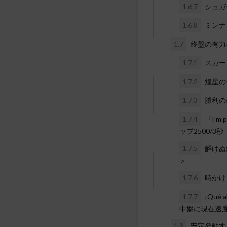
1.6.7
シュガ
1.6.8
ミンナ
1.7
終盤の有力
1.7.1
スカー
1.7.2
煌星の
1.7.3
勝利の
1.7.4
『I’m
ップ2500/3秒
1.7.5
解けぬ
＞
1.7.6
時かけ
1.7.7
¡Qué
中盤に現在速度ア
1.8
安定発動す