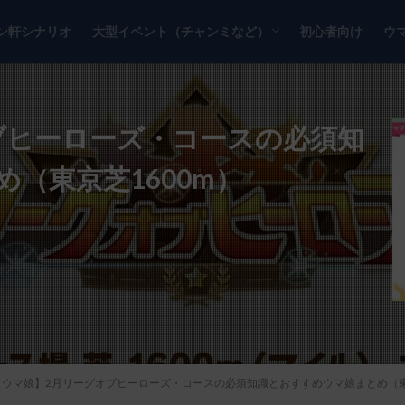
ン軒シナリオ
大型イベント（チャンミなど）
初心者向け
ウ
チャンピオンズミーティング
リーグオブヒーローズ
ブヒーローズ・コースの必須知
（東京芝1600m）
【ウマ娘】2月リーグオブヒーローズ・コースの必須知識とおすすめウマ娘まとめ（東京