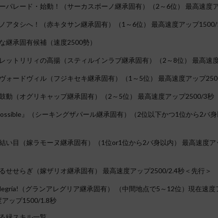
ーパレード・始動！（サーカスボーノ継承固有）（2～6位） 最高速度アップ
ノアタシへ！（赤キタサン継承固有）（1～6位） 最高速度アップ1500/1
な継承固有候補（速度2500勢）
レットリリィの高揚（スティルインラブ継承固有）（2～8位） 最高速度ア
ヴォードヴィル（フジキセキ継承固有）（1～5位） 最高速度アップ2500
鼓動（オグリキャップ継承固有）（2～5位） 最高速度アップ2500/3秒
 possible』（シーキングザパール継承固有）（2位以下かつ1位から2バ
結い目（嫁ラモーヌ継承固有）（1位or1位から2バ身以内） 最高速度アッ
るせせらぎ（嫁ザリオ継承固有） 最高速度アップ2500/2.4秒＜先行＞
 alegría!（グランアレグリア継承固有） （中間地点で5～12位）現在速度アッ
ップ1500/1.8秒
る緑スキル一覧