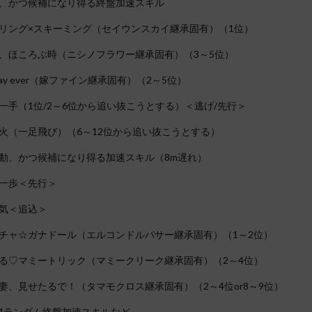
、かつ候補になり得る終盤加速スキル
リング×スキーミング（セイウンスカイ継承固有）（1位）
、ほころぶ時（ニシノフラワー継承固有）（3～5位）
 day ever（嫁ファイン継承固有）（2～5位）
一手（1位/2～6位から追い抜こうとする）＜逃げ/先行＞
火（一足飛び）（6～12位から追い抜こうとする）
動、かつ候補になり得る加速スキル（8m遅れ）
一歩＜先行＞
気＜追込＞
チャ☆ガナドール（エルコンドルパサー継承固有）（1～2位）
る♡マミートリック（マミークリーク継承固有）（2～4位）
妻、見せたるで！（タマモクロス継承固有）（2～4位or8～9位）
/4ランダム終盤加速スキルなど