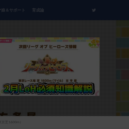
マ娘＆サポート
育成論
芝1600m）