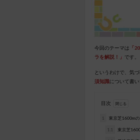
今回のテーマは
「2
ラを解説！」
です。
というわけで、気づ
須知識
について書い
目次
1
東京芝1600
1.1
東京芝160