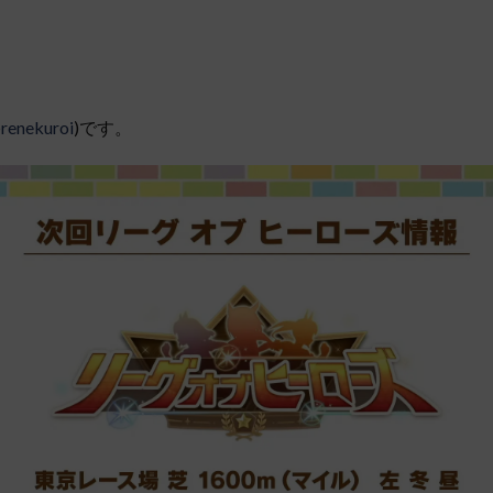
renekuroi
)です。