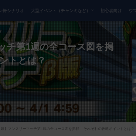
ン軒シナリオ
大型イベント（チャンミなど）
初心者向け
ウ
チャンピオンズミーティング
リーグオブヒーローズ
ッチ第1週の全コース図を掲
イントとは？
マ娘】マンスリーマッチ第1週の全コース図を掲載！ それぞれの攻略ポイントとは？