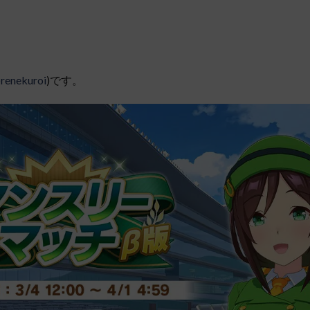
renekuroi
)です。