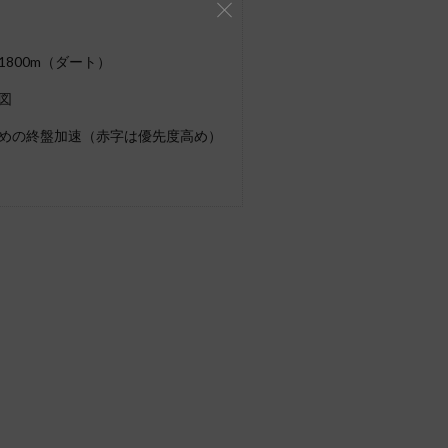
800m（ダート）
図
めの終盤加速（赤字は優先度高め）