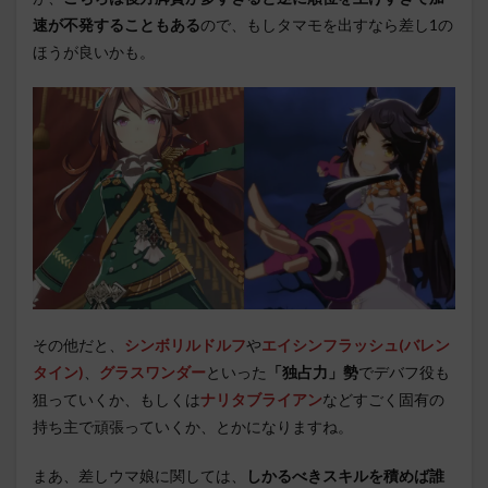
速が不発することもある
ので、もしタマモを出すなら差し1の
ほうが良いかも。
その他だと、
シンボリルドルフ
や
エイシンフラッシュ(バレン
タイン)
、
グラスワンダー
といった
「独占力」勢
でデバフ役も
狙っていくか、もしくは
ナリタブライアン
などすごく固有の
持ち主で頑張っていくか、とかになりますね。
まあ、差しウマ娘に関しては、
しかるべきスキルを積めば誰