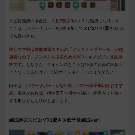
スピ賢編成の場合は、
スピ3賢さ3
のような編成になります。
ここは、パワーサポートを
1枚追加して
スピ2パワ1賢さ3
とか
でも良いかも。
差しウマ娘は終盤加速スキルの「ノンストップガール」が超
重要なので、ノンストを取るためのSSRユキノビジンは必須
枠です
。もちろん、タイシンのところは筆者の資産の関係上
そうなってるだけで、SSRナイスネイチャのほうが良い。
因子は、
パワーサポートがない分、パワー因子厚めがおすす
め
。余裕があれば、根性因子で根性を補い、終盤をより強く
する形などもありかと思います。
編成例2(スピ2パワ1賢さ3/低予算編成ver)