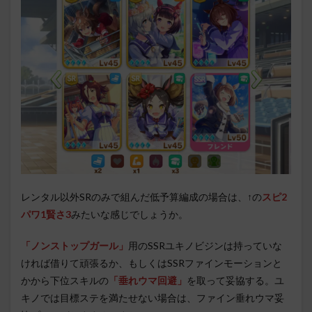
レンタル以外SRのみで組んだ低予算編成の場合は、↑の
スピ2
パワ1賢さ3
みたいな感じでしょうか。
「ノンストップガール」
用のSSRユキノビジンは持っていな
ければ借りて頑張るか、もしくはSSRファインモーションと
かから下位スキルの
「垂れウマ回避」
を取って妥協する。ユ
キノでは目標ステを満たせない場合は、ファイン垂れウマ妥