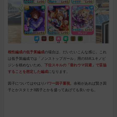
根性編成の低予算編成
の場合は、だいたいこんな感じ。これ
は低予算編成では「ノンストップガール」用のSSRユキノビ
ジンを積めないため、
下位スキルの「垂れウマ回避」で妥協
することを想定した編成
になります。
因子についてはやはり
パワー因子重視
。余裕があれば賢さ因
子とかスタミナ3因子とかを盛ってあげても良いかも。