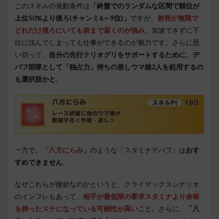
このスキルの発動条件は
「終盤でのランダムな区間で順位が
上位50%より後ろ(チャンミ6～9位)」
ですが、
射程が無限で
どれだけ後ろにいても前まで届くのが強み
。加速できずに下
位に沈んでしまっても仕事ができるのが魅力です。さらに思
い切って、
自分の先行クリオグリをサポートするために、デ
バフ部隊として「独占力」持ちの差しウマ娘2人を起用するの
も選択肢かと
。
一方で、
「八方にらみ」
のような「スタミナデバフ」は
おす
すめできません
。
なぜこれらが微妙なのかというと、クライマックスシナリオ
のインフレもあって、
相手が最低限の要求スタミナより余裕
を持ったステになっている可能性が高いこと
。さらに、
「八