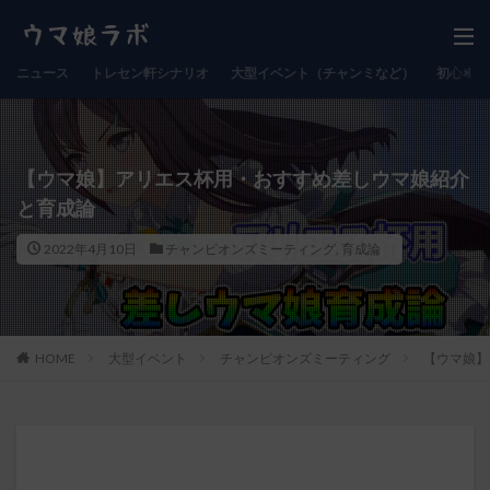
ニュース
トレセン軒シナリオ
大型イベント（チャンミなど）
初心者向
【ウマ娘】アリエス杯用・おすすめ差しウマ娘紹介
と育成論
2022年4月10日
チャンピオンズミーティング
,
育成論
HOME
大型イベント
チャンピオンズミーティング
【ウマ娘】