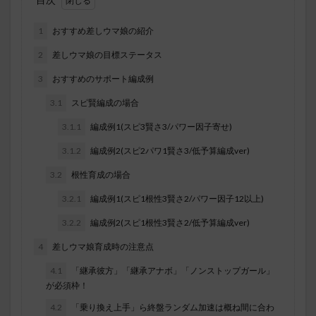
1
おすすめ差しウマ娘の紹介
2
差しウマ娘の目標ステータス
3
おすすめのサポート編成例
3.1
スピ賢編成の場合
3.1.1
編成例1(スピ3賢さ3/パワー因子寄せ)
3.1.2
編成例2(スピ2パワ1賢さ3/低予算編成ver)
3.2
根性育成の場合
3.2.1
編成例1(スピ1根性3賢さ2/パワー因子12以上)
3.2.2
編成例2(スピ1根性3賢さ2/低予算編成ver)
4
差しウマ娘育成時の注意点
4.1
「継承彼方」「継承アナボ」「ノンストップガール」
が必須枠！
4.2
「乗り換え上手」ら終盤ランダム加速は概ね間に合わ