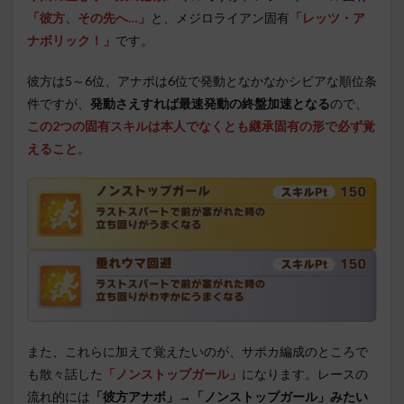
「彼方、その先へ…」
と、メジロライアン固有
「レッツ・ア
ナボリック！」
です。
彼方は5～6位、アナボは6位で発動となかなかシビアな順位条
件ですが、
発動さえすれば最速発動の終盤加速となる
ので、
この2つの固有スキルは本人でなくとも継承固有の形で必ず覚
えること
。
また、これらに加えて覚えたいのが、サポカ編成のところで
も散々話した
「ノンストップガール」
になります。レースの
流れ的には
「彼方アナボ」→「ノンストップガール」みたい