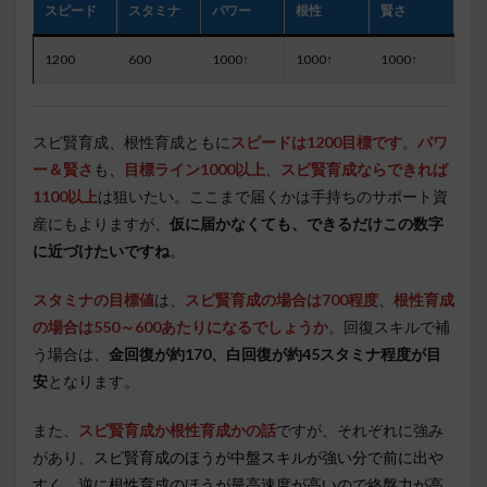
スピード
スタミナ
パワー
根性
賢さ
1200
600
1000↑
1000↑
1000↑
スピ賢育成、根性育成ともに
スピードは1200目標です
。
パワ
ー＆賢さ
も、
目標ライン1000以上
、
スピ賢育成ならできれば
1100以上
は狙いたい。ここまで届くかは手持ちのサポート資
産にもよりますが、
仮に届かなくても、できるだけこの数字
に近づけたいですね
。
スタミナの目標値
は、
スピ賢育成の場合は700程度
、
根性育成
の場合は550～600あたりになるでしょうか
。回復スキルで補
う場合は、
金回復が約170、白回復が約45スタミナ程度が目
安
となります。
また、
スピ賢育成か根性育成かの話
ですが、それぞれに強み
があり、
スピ賢育成のほうが中盤スキルが強い分で前に出や
すく、逆に根性育成のほうが最高速度が高いので終盤力が高