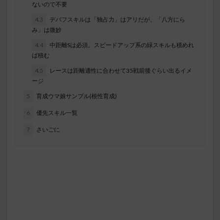
ないので不要
4.3
デバフスキルは「独占力」はアリだが、「八方にら
み」は微妙
4.4
中距離Sは必須。スピードアップ系の緑スキルも積めれ
ば積む
4.5
レースは距離適性に合わせて35戦前後ぐらい出るイメ
ージ
5
育成ウマ娘サンプル(根性育成)
6
優先スキル一覧
7
さいごに