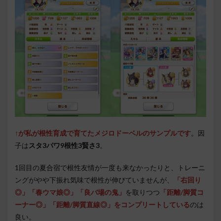
↑が私が根性育成で育てたメジロドーベルのサンプルです
。
因
子は
スタ3パワ9根性3賢さ3
。
1回目の夏合宿で根性友情が一度も来なかったりと、トレーニ
ングがやや下振れ気味で根性が伸びていませんが、
「右回り
◎」「春ウマ娘◎」「良バ場の鬼」
を取りつつ
「距離/脚質コ
ーナー◎」「距離/脚質直線◎」をコンプリートしている
のは
良い。