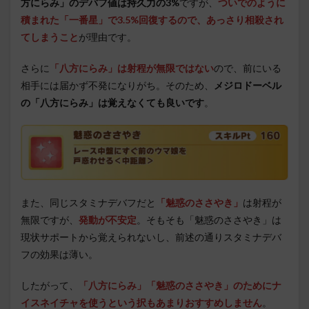
方にらみ」のデバフ値は持久力の3%
ですが、
ついでのように
積まれた「一番星」で3.5%回復するので、あっさり相殺され
てしまうこと
が理由です。
さらに
「八方にらみ」は射程が無限ではない
ので、前にいる
相手には届かず不発になりがち。そのため、
メジロドーベル
の「八方にらみ」は覚えなくても良いです
。
また、同じスタミナデバフだと
「魅惑のささやき」
は射程が
無限ですが、
発動が不安定
。そもそも「魅惑のささやき」は
現状サポートから覚えられないし、前述の通りスタミナデバ
フの効果は薄い。
したがって、
「八方にらみ」「魅惑のささやき」のためにナ
イスネイチャを使うという択もあまりおすすめしません
。