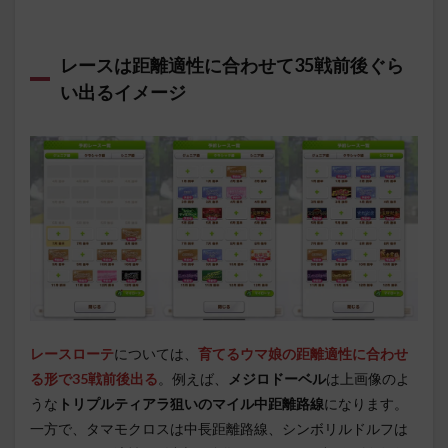
レースは距離適性に合わせて35戦前後ぐら
い出るイメージ
レースローテ
については、
育てるウマ娘の距離適性に合わせ
る形で35戦前後出る
。例えば、
メジロドーベル
は上画像のよ
うな
トリプルティアラ狙いのマイル中距離路線
になります。
一方で、タマモクロスは中長距離路線、シンボリルドルフは