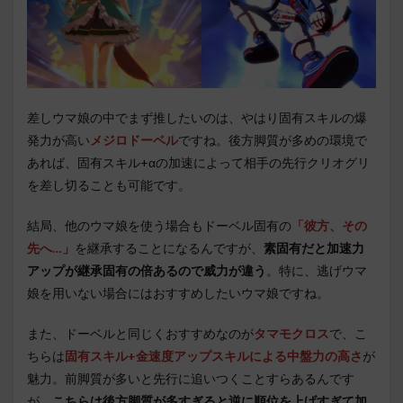
差しウマ娘の中でまず推したいのは、やはり固有スキルの爆
発力が高い
メジロドーベル
ですね。後方脚質が多めの環境で
あれば、固有スキル+αの加速によって相手の先行クリオグリ
を差し切ることも可能です。
結局、他のウマ娘を使う場合もドーベル固有の
「彼方、その
先へ…」
を継承することになるんですが、
素固有だと加速力
アップが継承固有の倍あるので威力が違う
。特に、逃げウマ
娘を用いない場合にはおすすめしたいウマ娘ですね。
また、ドーベルと同じくおすすめなのが
タマモクロス
で、こ
ちらは
固有スキル+金速度アップスキルによる中盤力の高さ
が
魅力。前脚質が多いと先行に追いつくことすらあるんです
が、
こちらは後方脚質が多すぎると逆に順位を上げすぎて加