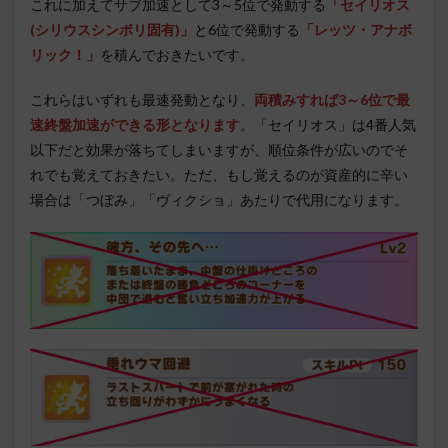
これに加えてサブ加速として3～5位で発動する
「セイリオス
(シリウスシンボリ固有)」
と
6位で発動する
「レッツ・アナボ
リック！」
を積んでおきたいです。
これらはいずれも最速発動となり、
両積みすれば3～6位で最
速終盤加速ができる形となります
。「セイリオス」は4番人気
以下だと効果が落ちてしまいますが、順位条件が広いのでそ
れでも覚えておきたい。ただ、もし覚えるのが資産的に辛い
場合は「つぼみ」「ヴィクショ」あたりで代用になります。