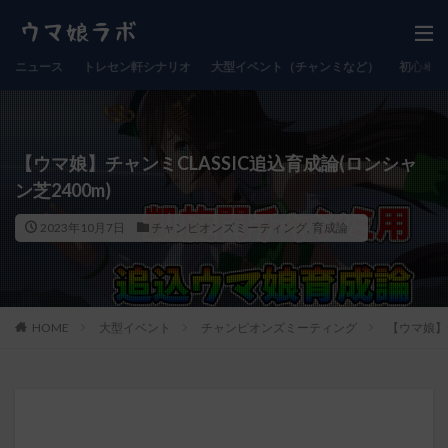
ニュース
トレセン軒シナリオ
大型イベント（チャンミなど）
初心者向
【ウマ娘】チャンミCLASSIC追込育成論(ロンシャ
ン芝2400m)
2023年10月7日
チャンピオンズミーティング
,
育成論
HOME
大型イベント
チャンピオンズミーティング
【ウマ娘】チ