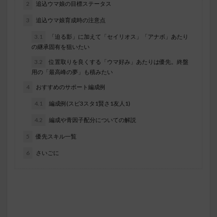
2
追込ウマ娘の目標ステータス
3
追込ウマ娘育成時の注意点
3.1
「迫る影」に加えて「セイリオス」「アナボ」あたり
の継承固有を狙いたい
3.2
位置取りを良くする「ウマ好み」あたりは優先。終盤
用の「最高峰の夢」も積みたい
4
おすすめのサポート編成例
4.1
編成例(スピ3スタ1賢さ1友人1)
4.2
編成や青因子配分についての解説
5
優先スキル一覧
6
さいごに