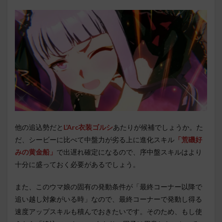
他の追込勢だと
L’Arc衣装ゴルシ
あたりが候補でしょうか。た
だ、シービーに比べて中盤力が劣る上に進化スキル
「荒磯好
みの黄金船」
で出遅れ確定になるので、序中盤スキルはより
十分に盛っておく必要があるでしょう。
また、このウマ娘の固有の発動条件が「最終コーナー以降で
追い越し対象がいる時」なので、最終コーナーで発動し得る
速度アップスキルも積んでおきたいです。そのため、もし使