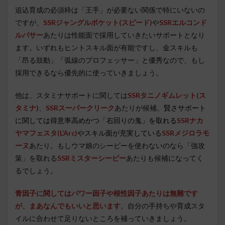
追込育成の必須枠は「王手」が必要ない関係で特にいないの
ですが、
SSRジャングルポケット(スピード)
や
SSRエルコンド
ルパサー
あたりは性能面で採用していきたいサポートとなり
ます。いずれもヒントスキル面が有能ですし、金スキルも
「昂る鼓動」「弧線のプロフェッサー」と優秀なので、もし
採用できるなら優先的に使っていきましょう。
他は、スタミナサポートに関しては
SSRタニノギムレット(ス
タミナ)
、
SSRスーパークリーク
あたりが候補。
賢さサポート
に関しては得意率高めかつ「右回りの鬼」を取れる
SSRナカ
ヤマフェスタ(L’Arc)
や
スキル面が充実している
SSRメジロラモ
ーヌ
あたり。もしウマ娘のシービーを使わないのなら「強攻
策」を取れる
SSRミスターシービー
あたりも候補になってく
るでしょう。
青因子に関してはパワー因子や根性因子あたりは無難です
が、まあなんでもいいと思います
。自分の手持ちや育成スタ
イルに合わせて足りないところを補っていきましょう。