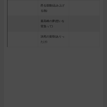
昂る鼓動(込み上げ
る熱)
最高峰の夢(想いを
背負って)
決死の覚悟(ありっ
たけ)