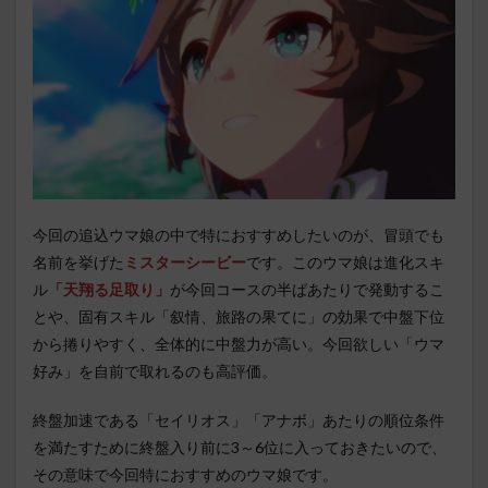
今回の追込ウマ娘の中で特におすすめしたいのが、冒頭でも
名前を挙げた
ミスターシービー
です。このウマ娘は進化スキ
ル
「天翔る足取り」
が今回コースの半ばあたりで発動するこ
とや、固有スキル「叙情、旅路の果てに」の効果で中盤下位
から捲りやすく、全体的に中盤力が高い。今回欲しい「ウマ
好み」を自前で取れるのも高評価。
終盤加速である「セイリオス」「アナボ」あたりの順位条件
を満たすために終盤入り前に3～6位に入っておきたいので、
その意味で今回特におすすめのウマ娘です。