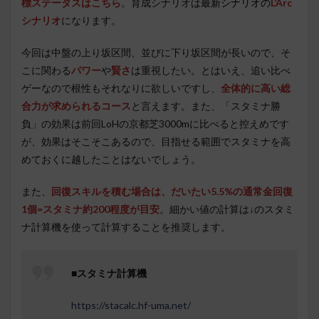
標ステータスはこちら
。育成シナリオは
最新シナリオの
L’Arc
シナリオ
になります。
今回は中盤の上り坂区間、並びに下り坂区間が長いので、そ
こに関わる
パワー
や
賢さ
は重視したい。とはいえ、追い比べ
ゲーなので根性もそれなりに欲しいですし、
全体的に高い総
合力が求められるコース
と言えます。また、「スタミナ勝
負」の効果は前回LoHの京都芝3000mに比べると控えめです
が、効果はそこそこあるので、目指せる範囲でスタミナを高
めておくに越したことはないでしょう。
また、
回復スキルを積む場合は、だいたい5.5%の通常金回復
1個=スタミナ約200程度が目安
。細かい値の計算は↓のスタミ
ナ計算機を使って計算することを推奨します。
■スタミナ計算機
https://stacalc.hf-uma.net/