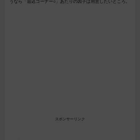
うなら「追込コーナー○」あたりの因子は用意したいところ。
スポンサーリンク