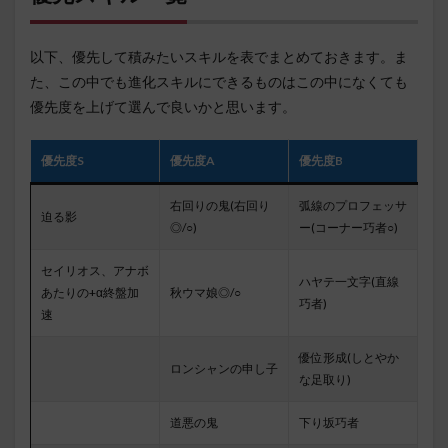
以下、優先して積みたいスキルを表でまとめておきます。ま
た、この中でも進化スキルにできるものはこの中になくても
優先度を上げて選んで良いかと思います。
優先度S
優先度A
優先度B
右回りの鬼(右回り
弧線のプロフェッサ
迫る影
◎/○)
ー(コーナー巧者○)
セイリオス、アナボ
ハヤテ一文字(直線
あたりの+α終盤加
秋ウマ娘◎/○
巧者)
速
優位形成(しとやか
ロンシャンの申し子
な足取り)
道悪の鬼
下り坂巧者