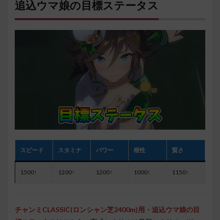
追込ウマ娘の目標ステータス
スピード
スタミナ
パワー
根性
賢さ
1500↑
1200↑
1200↑
1000↑
1150↑
チャンミCLASSIC(ロンシャン芝2400m)用・追込ウマ娘の目