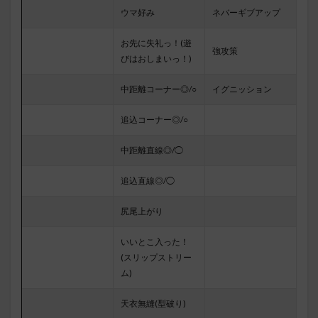
ウマ好み
ネバーギブアップ
お先に失礼っ！(遊
強攻策
びはおしまいっ！)
中距離コーナー◎/○
イグニッション
追込コーナー◎/○
中距離直線◎/◯
追込直線◎/◯
尻尾上がり
いいとこ入った！
(スリップストリー
ム)
天衣無縫(型破り)