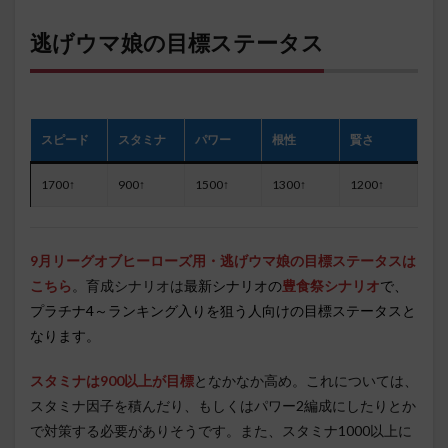
逃げウマ娘の目標ステータス
スピード
スタミナ
パワー
根性
賢さ
1700↑
900↑
1500↑
1300↑
1200↑
9月リーグオブヒーローズ用・逃げウマ娘の目標ステータスは
こちら
。育成シナリオは
最新シナリオの
豊食祭シナリオ
で、
プラチナ4～ランキング入りを狙う人向けの目標ステータスと
なります。
スタミナは900以上が目標
となかなか高め。これについては、
スタミナ因子を積んだり、もしくはパワー2編成にしたりとか
で対策する必要がありそうです。また、スタミナ1000以上に