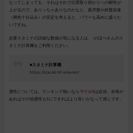
なってしまっても、それはそれで位置取り掛かりへの耐性が
上がるので、ありっちゃありなのかなと。最序盤や終盤加速
（脚色十分込み）の安定を考えると、パワーも高めに盛りた
いですね。
必要スタミナの詳細な数値が気になる人は、↓のほぺさんのス
タミナ計算機をご利用ください。
■スタミナ計算機
https://stacalc.hf-uma.net/
適性については、ランキング狙いなら
マイルS
は必須。余裕が
あればその他適性もSにできればより良いかなって感じです。