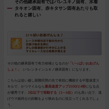
その他継承固有ではバレユキノ固有、水着
タキオン固有、赤キタサン固有あたりも取
れると嬉しい
その他の継承固有で有力候補となるのが
「いっぱいおあげん
しぇ！」
（バレンタインユキノ継承固有）になります。
こちらは追い越し困難区間の先で有効に機能する中盤速度ス
キルで、かつマイルなら
最高速度アップ2500/2.4秒
になる点
が優秀です。
2位以下で発動する（2～6位）
のも良い点で、逃
げウマ娘同士の距離をより狭めるのに役立ってくれるでしょ
う。