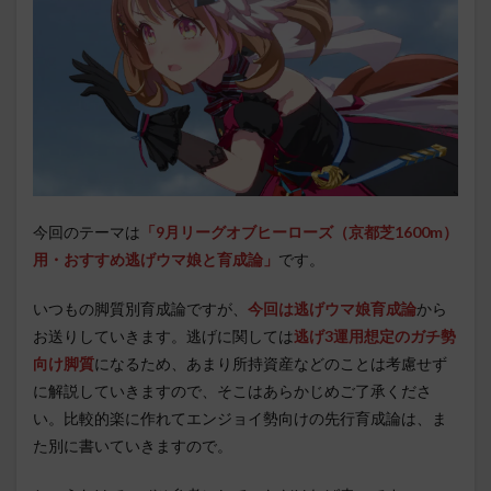
今回のテーマは
「9月リーグオブヒーローズ（京都芝1600m）
用・おすすめ逃げウマ娘と育成論」
です。
いつもの脚質別育成論ですが、
今回は逃げウマ娘育成論
から
お送りしていきます。逃げに関しては
逃げ3運用想定のガチ勢
向け脚質
になるため、あまり所持資産などのことは考慮せず
に解説していきますので、そこはあらかじめご了承くださ
い。比較的楽に作れてエンジョイ勢向けの先行育成論は、ま
た別に書いていきますので。