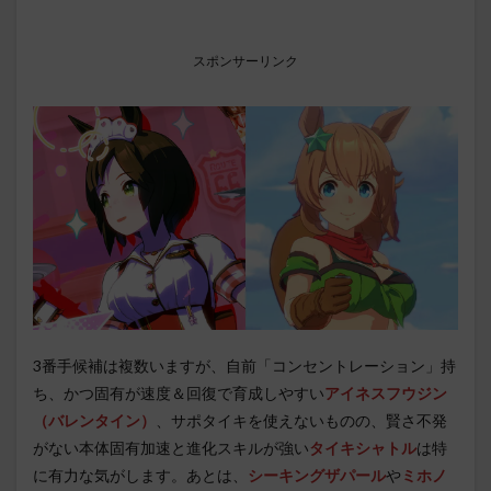
スポンサーリンク
3番手候補は複数いますが、自前「コンセントレーション」持
ち、かつ固有が速度＆回復で育成しやすい
アイネスフウジン
（バレンタイン）
、サポタイキを使えないものの、賢さ不発
がない本体固有加速と進化スキルが強い
タイキシャトル
は特
に有力な気がします。あとは、
シーキングザパール
や
ミホノ