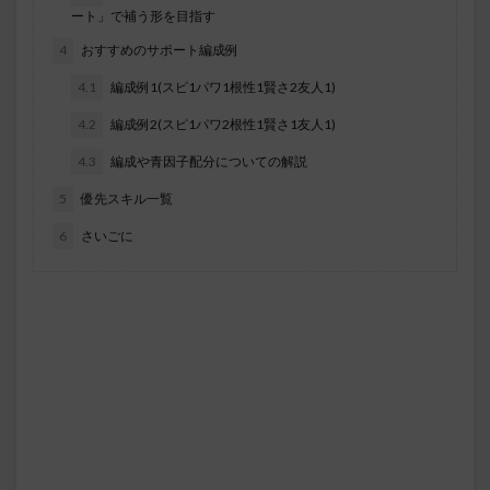
ート」で補う形を目指す
4
おすすめのサポート編成例
4.1
編成例1(スピ1パワ1根性1賢さ2友人1)
4.2
編成例2(スピ1パワ2根性1賢さ1友人1)
4.3
編成や青因子配分についての解説
5
優先スキル一覧
6
さいごに