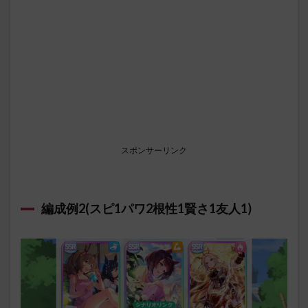
スポンサーリンク
編成例2(スピ1パワ2根性1賢さ1友人1)