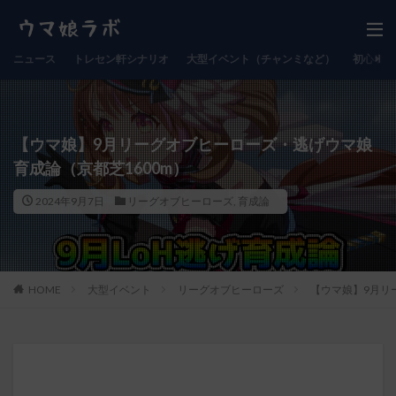
ニュース
トレセン軒シナリオ
大型イベント（チャンミなど）
初心者向
【ウマ娘】9月リーグオブヒーローズ・逃げウマ娘
育成論（京都芝1600m）
2024年9月7日
リーグオブヒーローズ
,
育成論
HOME
大型イベント
リーグオブヒーローズ
【ウマ娘】9月リ