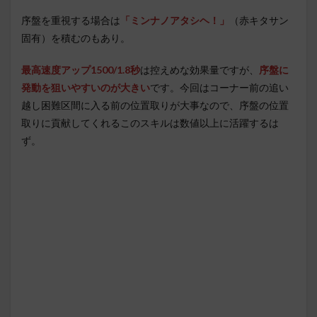
序盤を重視する場合は
「ミンナノアタシヘ！」
（赤キタサン
固有）を積むのもあり。
最高速度アップ1500/1.8秒
は控えめな効果量ですが、
序盤に
発動を狙いやすいのが大きい
です。今回はコーナー前の追い
越し困難区間に入る前の位置取りが大事なので、序盤の位置
取りに貢献してくれるこのスキルは数値以上に活躍するは
ず。