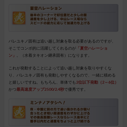
バレユキノ固有は追い越し対象を取る必要があるのですが、
そこでコンボ的に活躍してくれるのが
「夏空ハレーショ
ン」
。（水着タキオン継承固有）になります。
これが発動することによって追い越し対象を取りやすくな
り、バレユキノ固有も発動しやすくなるので、一緒に積める
と嬉しいですね。もちろん、単体でも
2位以下発動（2～6位）
かつ
最高速度アップ2500/2.4秒
で優秀です。