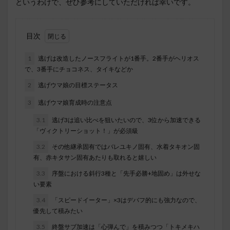
というわけで、ぜひ参考にしていただければ幸いです。
目次
1
逃げは改造したノースフライトが1番手。2番手がヘリオス
で、3番手にチョコネス、タイキなどか
2
逃げウマ娘の目標ステータス
3
逃げウマ娘育成時の注意点
3.1
逃げ3は追い比べを狙いたいので、3位から加速できる
「ヴィクトリーショット！」が必須級
3.2
その他継承固有ではバレユキノ固有、水着タキオン固
有、赤キタサン固有あたりも取れると嬉しい
3.3
序盤における斜行3種と「先手必勝+地固め」は外せな
い要素
3.4
「スピードイーター」×3はデバフ的にも強力なので、
優先して積みたい
3.5
終盤サブ加速は「心弾んで」を積みつつ「トキメキハ