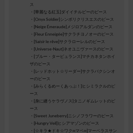
ス
・[華麗なる紅玉]ダイイチルビーのピース
・[Onyx Soldier]シンボリクリスエスのピース
・[Neige Émeraude]メジロアルダンのピース
・[Fleur Enneigée]サクラチヨノオーのピース
・[Saisir le rêve]サクラローレルのピース
・[Universe-Naut]ネオユニヴァースのピース
・[ブルー・タービュランス]マチカネタンホイ
ザのピース
・[レッドホット☆リーダー]サクラバクシンオ
ーのピース
・[みらくるめーくあっぷ！]ヒシミラクルのピ
ース
・[身に纏うケラヴノス]タニノギムレットのピ
ース
・[Sweet Juneberry]ニシノフラワーのピース
・[Hungry Veil]ヒシアマゾンのピース
・[☆キラ★ドキ☆ワク∞マベ∞]マーベラスサン