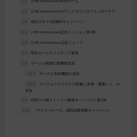
1.2
2.5th Anniversary特別ホーム
1.3
2.5th Anniversaryカウントダウンログインボーナス
1.4
毎日ガチャ1回無料キャンペーン
1.5
2.5th Anniversary記念ミッション第1弾
1.6
2.5th Anniversary 記念ショップ
1.7
限定セールラインナップ更新
1.8
サークル関連の新機能追加
1.8.1
サークル名刺機能の追加
1.8.2
アイテムリクエストの対象に各種「優勝レイ」が
追加
1.9
特別ウマ娘ストーリー解放キャンペーン第1弾
1.10
「デイリーレース」挑戦回数増量キャンペーン