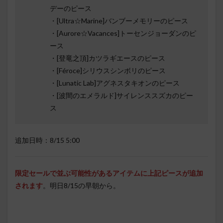
デーのピース
・[Ultra☆Marine]バンブーメモリーのピース
・[Aurore☆Vacances]トーセンジョーダンのピ
ース
・[登竜之頂]カツラギエースのピース
・[Féroce]シリウスシンボリのピース
・[Lunatic Lab]アグネスタキオンのピース
・[波間のエメラルド]サイレンススズカのピー
ス
追加日時：8/15 5:00
限定セールで並ぶ可能性があるアイテムに上記ピースが追加
されます
。明日8/15の早朝から。