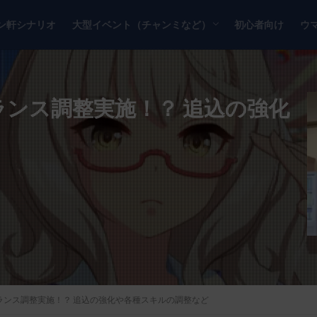
ン軒シナリオ
大型イベント（チャンミなど）
初心者向け
ウ
チャンピオンズミーティング
リーグオブヒーローズ
ランス調整実施！？ 追込の強化
バランス調整実施！？ 追込の強化や各種スキルの調整など