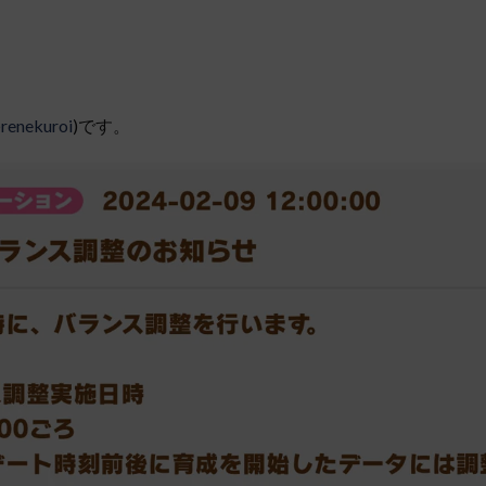
renekuroi
)です。