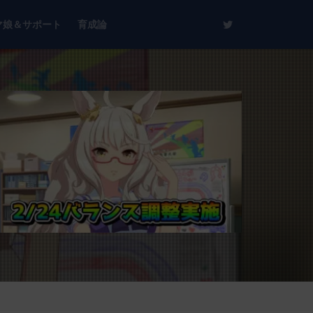
マ娘＆サポート
育成論