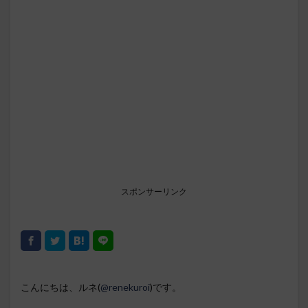
スポンサーリンク
こんにちは、ルネ(
@renekuroi
)です。