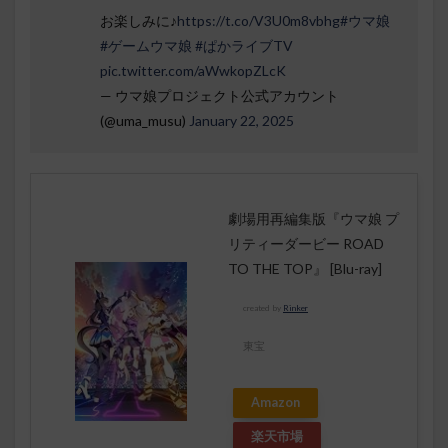
お楽しみに♪
https://t.co/V3U0m8vbhg
#ウマ娘
#ゲームウマ娘
#ぱかライブTV
pic.twitter.com/aWwkopZLcK
— ウマ娘プロジェクト公式アカウント
(@uma_musu)
January 22, 2025
劇場用再編集版『ウマ娘 プ
リティーダービー ROAD
TO THE TOP』 [Blu-ray]
created by
Rinker
東宝
Amazon
楽天市場