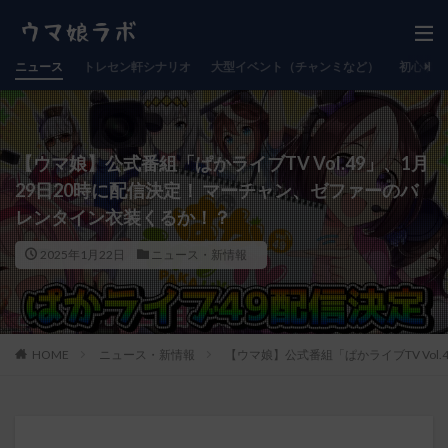
ニュース
トレセン軒シナリオ
大型イベント（チャンミなど）
初心者向
【ウマ娘】公式番組「ぱかライブTV Vol.49」、1月
29日20時に配信決定！ マーチャン、ゼファーのバ
レンタイン衣装くるか！？
2025年1月22日
ニュース・新情報
HOME
ニュース・新情報
【ウマ娘】公式番組「ぱかライブTV Vol