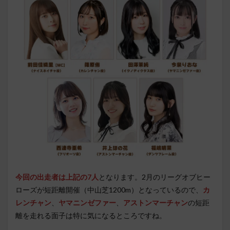
今回の出走者は上記の7人
となります。2月のリーグオブヒー
ローズが短距離開催（中山芝1200m）となっているので、
カ
レンチャン
、
ヤマニンゼファー
、
アストンマーチャン
の短距
離を走れる面子は特に気になるところですね。