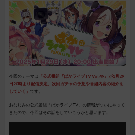
今回のテーマは
「公式番組『ぱかライブTV Vol.49』が1月29
日20時より配信決定。次回ガチャの予想や番組内容の紹介を
していく
」
です。
おなじみの公式番組「ぱかライブTV」の情報がついにやって
きたので、今回はその話をしていこうかと思います。