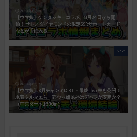
2024年8月20日
【ウマ娘】ケンタッキーコラボ、8月24日から開
始！ サトノダイヤモンドの限定SSRサポートカード
などが手に入る
Next
2024年8月21日
【ウマ娘】8月チャンミDIRT・最終Tier表を公開！
水着タルマエら一部ウマ娘以外はデバフが安定か？
（中京ダート1800m）