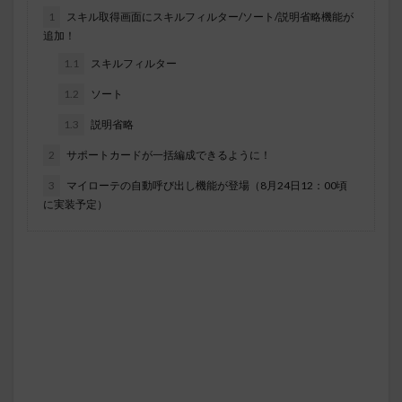
1
スキル取得画面にスキルフィルター/ソート/説明省略機能が
追加！
1.1
スキルフィルター
1.2
ソート
1.3
説明省略
2
サポートカードが一括編成できるように！
3
マイローテの自動呼び出し機能が登場（8月24日12：00頃
に実装予定）