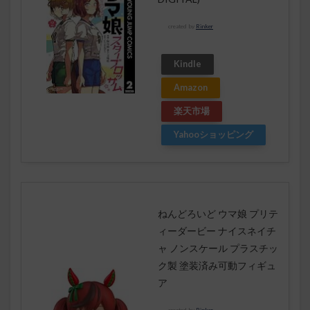
created by
Rinker
Kindle
Amazon
楽天市場
Yahooショッピング
ねんどろいど ウマ娘 プリテ
ィーダービー ナイスネイチ
ャ ノンスケール プラスチッ
ク製 塗装済み可動フィギュ
ア
created by
Rinker