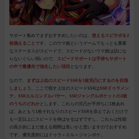
サポート集めでまずおすすめしたいのは、
使えるスピサポを2
枚揃えること
です。このウマ娘というゲームでもっとも重要
なステータスがスピードで、スピードがないウマ娘は話にな
らないぐらい弱いので、
スピードサポートは手持ちサポート
の中で最優先で強化したい項目
となります。
なので、
まずは上位のスピードSSRを1枚完凸にするのを目指
しましょう
。ここで指す上位のスピードSSRは
SSRドゥラメン
テ、SSRエルコンドルパサー、SSRジャングルポケットの3枚
のうちのどれか
とします。これらの完凸が手持ちに1枚あれ
ば、あともう1枚それなりのスピードSSRを添えておくだけで
も一定以上にスピードを伸ばせるはずですし、これらは性能
の高さ的にまだ使える期間は長いかと思いますのでおすすめ
です。優先度的にはドゥラ＞エル＞ジャンポケ。