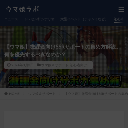
ニュース
トレセン軒シナリオ
大型イベント（チャンミなど）
初心者向
【ウマ娘】微課金向けSSRサポートの集め方解説。
何を優先するべきなのか？
2024年3月3日
ウマ娘＆サポート
,
初心者向け
HOME
ウマ娘＆サポート
【ウマ娘】微課金向けSSRサポートの集