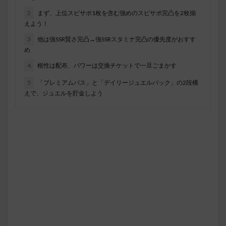
2
まず、上位スピサポ1枚を含む強めのスピサポ完凸を2枚揃
えよう！
3
他は強SSR賢さ完凸→強SSRスタミナ完凸の優先度がおすす
め
4
根性は配布、パワーは交換チケットで一旦ごまかす
5
「プレミアムパス」と「デイリージュエルパック」の2段構
えで、ジュエルを貯金しよう