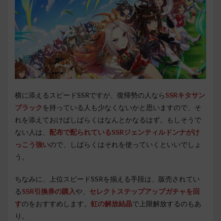
横に添えるスピードSSRですが、復帰勢の人なら
SSRキタサン
ブラック
を持っている人も少なくないかと思いますので、そ
れを添えておけばしばらくはなんとかなるはず。もしそうで
ない人は、
配布で配られているSSRジェンティルドンナがけ
っこう強い
ので、しばらくはそれを使っていくといいでしょ
う。
ちなみに、上位スピードSSRを揃える手段は、販売されてい
る
SSR引換券の購入
や、
セレクトステップアップガチャを回
す
のをおすすめします。
虹の解放結晶
で上限解放するのもあ
り。