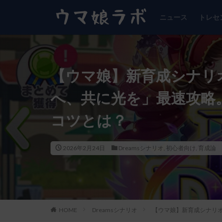
ニュース
トレセ
【ウマ娘】新育成シナリオ「B
へ、共に光を」最速攻略
コツとは？
2026年2月24日
Dreamsシナリオ
,
初心者向け
,
育成論
HOME
Dreamsシナリオ
【ウマ娘】新育成シナリオ「