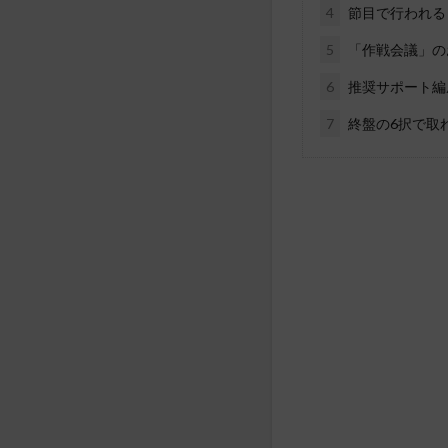
4
節目で行われる
5
「作戦会議」の
6
推奨サポート編
7
終盤の6択で取