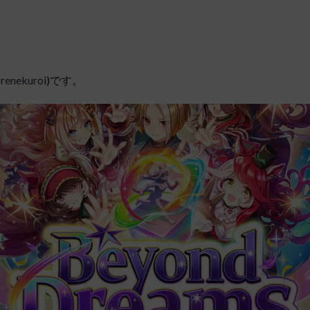
renekuroi
)です。