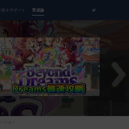
マ娘＆サポート
育成論
コツとは？