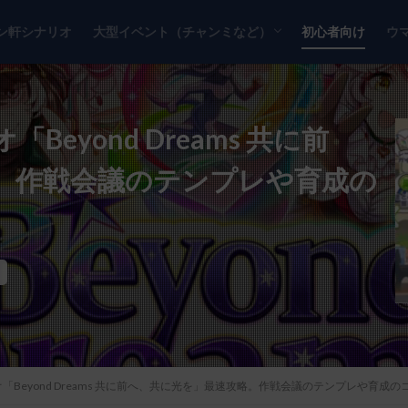
ン軒シナリオ
大型イベント（チャンミなど）
初心者向け
ウ
チャンピオンズミーティング
リーグオブヒーローズ
eyond Dreams 共に前
。作戦会議のテンプレや育成の
Beyond Dreams 共に前へ、共に光を」最速攻略。作戦会議のテンプレや育成の