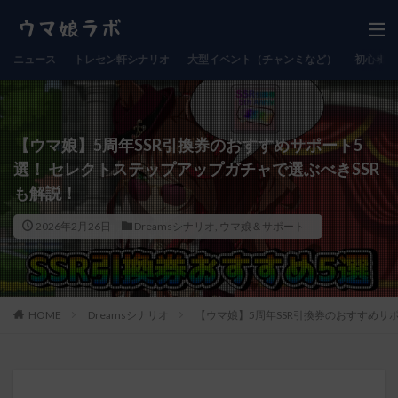
ニュース
トレセン軒シナリオ
大型イベント（チャンミなど）
初心者向
【ウマ娘】5周年SSR引換券のおすすめサポート5
選！ セレクトステップアップガチャで選ぶべきSSR
も解説！
2026年2月26日
Dreamsシナリオ
,
ウマ娘＆サポート
HOME
Dreamsシナリオ
【ウマ娘】5周年SSR引換券のおすすめサ