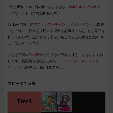
5月短距離LoHの上位狙いをするなら、
SSRミホノブルボン
（パワー）
も有力な選択肢です。
5月LoHで逃げの
アストンマーチャン（バレンタイン）
は間違
いなく強く、彼女を採用する場合は必須級の1枚。もし完凸を
持っておらず、逃げを使う予定があるならこの機会に凸を伸
ばしておきたいです。
あとは下記の
Tier表
から足りない部分を補うことをおすすめ
します。長距離を見据えるなら、
SSRフェノーメノ（スタミ
ナ）
とかも優先度が高い1枚ですね。
スピードTier表