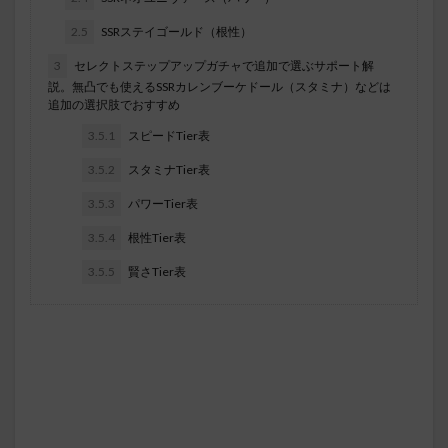
2.5
SSRステイゴールド（根性）
3
セレクトステップアップガチャで追加で選ぶサポート解
説。無凸でも使えるSSRカレンブーケドール（スタミナ）などは
追加の選択肢でおすすめ
3.5.1
スピードTier表
3.5.2
スタミナTier表
3.5.3
パワーTier表
3.5.4
根性Tier表
3.5.5
賢さTier表