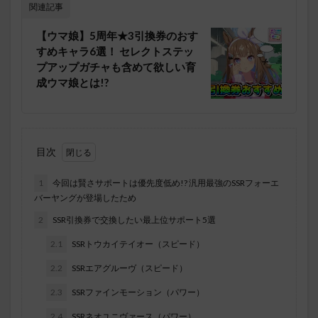
関連記事
【ウマ娘】5周年★3引換券のおす
すめキャラ6選！ セレクトステッ
プアップガチャも含めて欲しい育
成ウマ娘とは!?
目次
1
今回は賢さサポートは優先度低め!? 汎用最強のSSRフォーエ
バーヤングが登場したため
2
SSR引換券で交換したい最上位サポート5選
2.1
SSRトウカイテイオー（スピード）
2.2
SSRエアグルーヴ（スピード）
2.3
SSRファインモーション（パワー）
2.4
SSRネオユニヴァース（パワー）