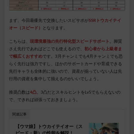
まず、今回最優先で交換したいスピサポが
SSRトウカイテイ
オー（スピード）
となります。
こちらは、
現環境最強の先行特化型スピードサポート
。脚質
さえ先行であればどこでも使えるので、
初心者から上級者ま
で幅広くおすすめ
です。3月チャンミでも4月チャンミでも恐
らく先行は強力ですし、ほかのサポートカードや育成できる
先行キャラも全体的に強いので、資産が揃っていない人は先
行用の資産を集中して揃えるのがいいでしょう。
推奨凸数は
4凸
。3凸だとスキルヒントをLv5でもらえないの
で、できれば頑張っておきましょう。
関連記事
【ウマ娘】トウカイテイオー（ス
ピード・新）の性能を解説！