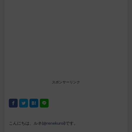
スポンサーリンク
こんにちは、ルネ(
@renekuroi
)です。