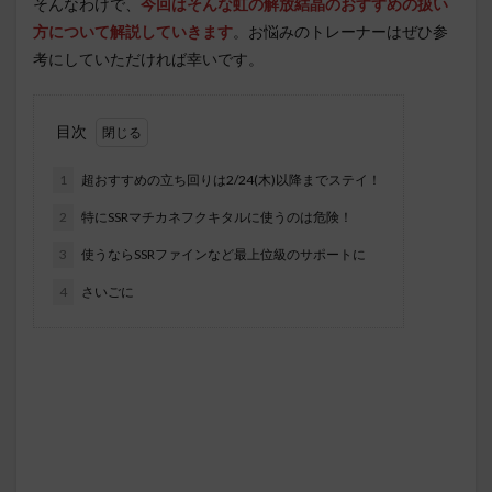
そんなわけで、
今回はそんな虹の解放結晶のおすすめの扱い
方について解説していきます
。お悩みのトレーナーはぜひ参
考にしていただければ幸いです。
目次
1
超おすすめの立ち回りは2/24(木)以降までステイ！
2
特にSSRマチカネフクキタルに使うのは危険！
3
使うならSSRファインなど最上位級のサポートに
4
さいごに