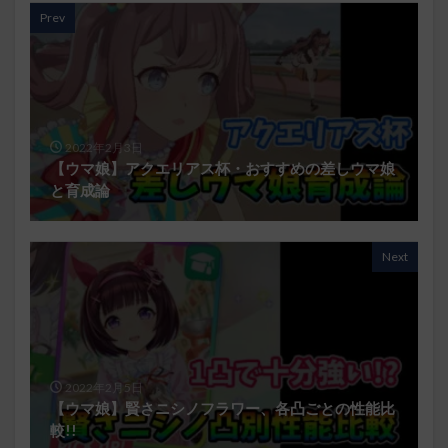
Prev
2022年2月3日
【ウマ娘】アクエリアス杯・おすすめの差しウマ娘
と育成論
Next
2022年2月5日
【ウマ娘】賢さニシノフラワー、各凸ごとの性能比
較!!