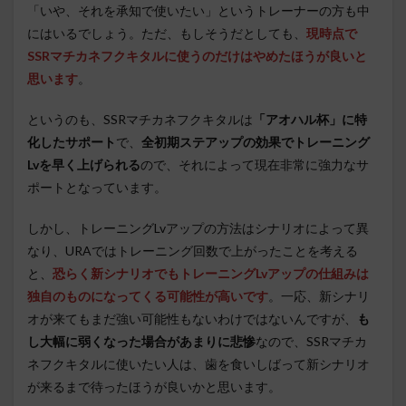
「いや、それを承知で使いたい」というトレーナーの方も中
にはいるでしょう。ただ、もしそうだとしても、
現時点で
SSRマチカネフクキタルに使うのだけはやめたほうが良いと
思います
。
というのも、SSRマチカネフクキタルは
「アオハル杯」に特
化したサポート
で、
全初期ステアップの効果でトレーニング
Lvを早く上げられる
ので、それによって現在非常に強力なサ
ポートとなっています。
しかし、トレーニングLvアップの方法はシナリオによって異
なり、URAではトレーニング回数で上がったことを考える
と、
恐らく新シナリオでもトレーニングLvアップの仕組みは
独自のものになってくる可能性が高いです
。一応、新シナリ
オが来てもまだ強い可能性もないわけではないんですが、
も
し大幅に弱くなった場合があまりに悲惨
なので、SSRマチカ
ネフクキタルに使いたい人は、歯を食いしばって新シナリオ
が来るまで待ったほうが良いかと思います。