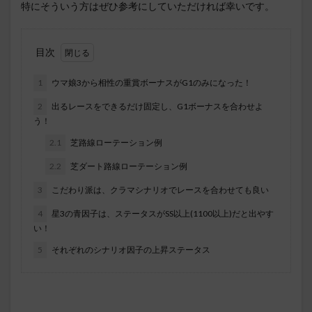
特にそういう方はぜひ参考にしていただければ幸いです。
目次
1
ウマ娘3から相性の重賞ボーナスがG1のみになった！
2
出るレースをできるだけ固定し、G1ボーナスを合わせよ
う！
2.1
芝路線ローテーション例
2.2
芝ダート路線ローテーション例
3
こだわり派は、クラマシナリオでレースを合わせても良い
4
星3の青因子は、ステータスがSS以上(1100以上)だと出やす
い！
5
それぞれのシナリオ因子の上昇ステータス