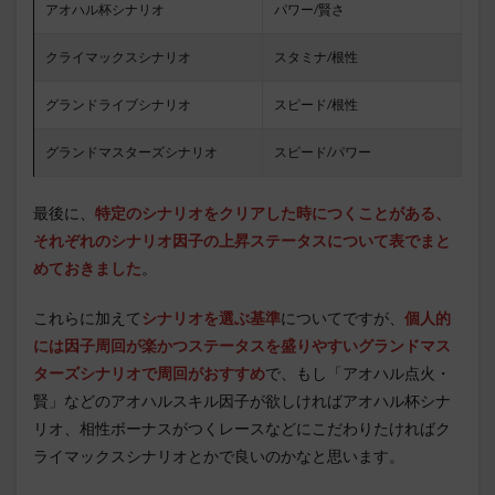
アオハル杯シナリオ
パワー/賢さ
クライマックスシナリオ
スタミナ/根性
グランドライブシナリオ
スピード/根性
グランドマスターズシナリオ
スピード/パワー
最後に、
特定のシナリオをクリアした時につくことがある、
それぞれのシナリオ因子の上昇ステータスについて表でまと
めておきました
。
これらに加えて
シナリオを選ぶ基準
についてですが、
個人的
には因子周回が楽かつステータスを盛りやすいグランドマス
ターズシナリオで周回がおすすめ
で、もし「アオハル点火・
賢」などのアオハルスキル因子が欲しければアオハル杯シナ
リオ、相性ボーナスがつくレースなどにこだわりたければク
ライマックスシナリオとかで良いのかなと思います。