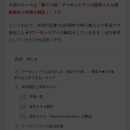
今回のテーマは
「新ウマ娘・アーモンドアイ
の固有スキル発
動条件と性能を解説！」
です。
というわけで、今回の記事では5周年で鳴り物入りで育成ウマ
娘化した
★3アーモンドアイ
の解説をしていきます。ぜひ参考
にしていただければ幸いです。
目次
1
アーモンドアイはおなじみ「限定ウマ娘」。通常の★3引換
券では入手できないタイプ
2
成長補正と習得スキル
2.1
性能一覧
2.2
進化スキル解説
2.3
固有スキル「Peerless Heroine」の解説
3
アーモンドアイの総合評価