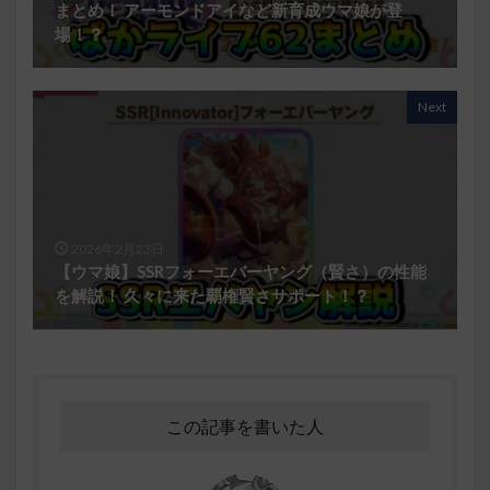
まとめ！ アーモンドアイなど新育成ウマ娘が登
場！？
Next
2026年2月23日
【ウマ娘】SSRフォーエバーヤング（賢さ）の性能
を解説！ 久々に来た覇権賢さサポート！？
この記事を書いた人