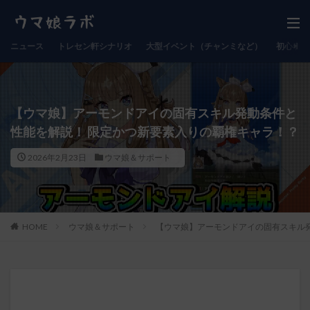
ニュース
トレセン軒シナリオ
大型イベント（チャンミなど）
初心者向
【ウマ娘】アーモンドアイの固有スキル発動条件と
性能を解説！ 限定かつ新要素入りの覇権キャラ！？
2026年2月23日
ウマ娘＆サポート
HOME
ウマ娘＆サポート
【ウマ娘】アーモンドアイの固有スキル