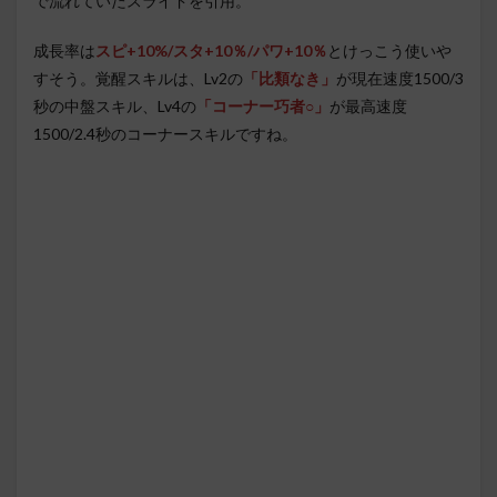
で流れていたスライドを引用。
成長率は
スピ+10%/スタ+10％/パワ+10％
とけっこう使いや
すそう。覚醒スキルは、Lv2の
「比類なき」
が現在速度1500/3
秒の中盤スキル、Lv4の
「コーナー巧者○」
が最高速度
1500/2.4秒のコーナースキルですね。