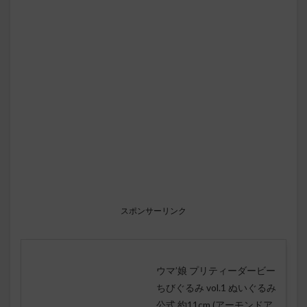
スポンサーリンク
ウマ’娘 プリティーダービー
ちびぐるみ vol.1 ぬいぐるみ
公式 約11cm (アーモンドア