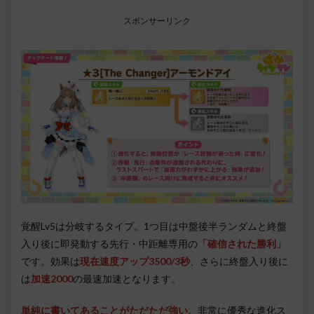
スポンサーリンク
覚醒Lv5は分岐するタイプ。1つ目は中盤後半ランダムと終盤
入り後に即発動する先行・中距離専用の
「確信された勝利」
です。効果は
現在速度アップ3500/3秒
、さらに終盤入り後に
は
加速2000
の最速加速となります。
単純に書いてあることがただただ強い
。非常に優秀な進化ス