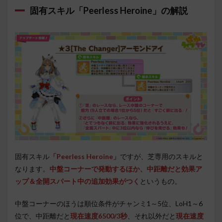
固有スキル「Peerless Heroine」の解説
固有スキル
「Peerless Heroine」
ですが、芝専用のスキルと
なります。
中盤コーナーで発動するほか、中距離だと効果ア
ップ＆全開スパート中の追加効果がつく
というもの。
中盤コーナーのほうは順位条件がチャンミ1～5位、LoH1～6
位で、中距離だと
現在速度6500/3秒
、それ以外だと
現在速度