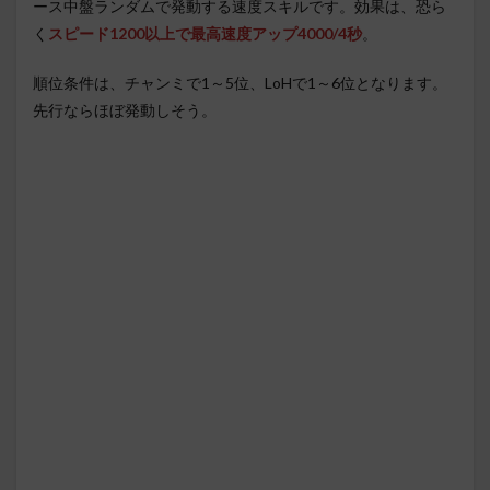
ース中盤ランダムで発動する速度スキルです。効果は、恐ら
く
スピード1200以上で最高速度アップ4000/4秒
。
順位条件は、チャンミで1～5位、LoHで1～6位となります。
先行ならほぼ発動しそう。