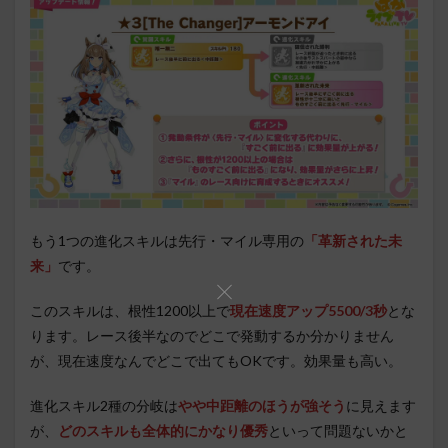
もう1つの進化スキルは先行・マイル専用の
「革新された未
来」
です。
このスキルは、根性1200以上で
現在速度アップ5500/3秒
とな
ります。レース後半なのでどこで発動するか分かりません
が、現在速度なんでどこで出てもOKです。効果量も高い。
進化スキル2種の分岐は
やや中距離のほうが強そう
に見えます
が、
どのスキルも全体的にかなり優秀
といって問題ないかと