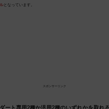
ル
となっています。
スポンサーリンク
ダート専用2種か汎用2種のいずれかを取れ