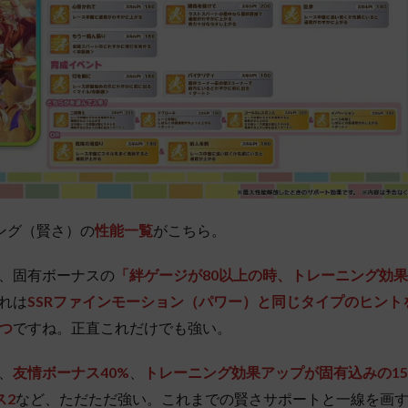
ヤング（賢さ）の
性能一覧
がこちら。
、固有ボーナスの
「絆ゲージが80以上の時、トレーニング効
れは
SSRファインモーション（パワー）と同じタイプのヒント
つ
ですね。正直これだけでも強い。
、
友情ボーナス40%
、
トレーニング効果アップが固有込みの1
ス2
など、ただただ強い。これまでの賢さサポートと一線を画