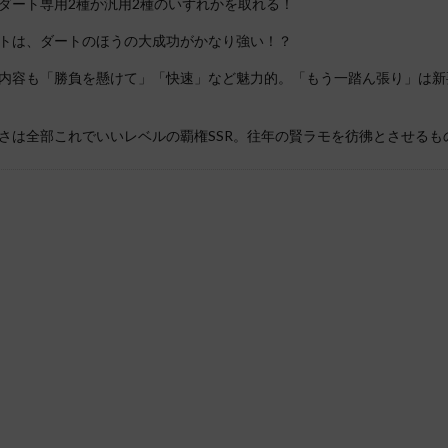
ダート専用2種か汎用2種のいずれかを取れる！
トは、ダートのほうの大成功がかなり強い！？
内容も「勝負を懸けて」「快速」など魅力的。「もう一踏ん張り」は新
さは全部これでいいレベルの覇権SSR。往年の賢ラモを彷彿とさせるも