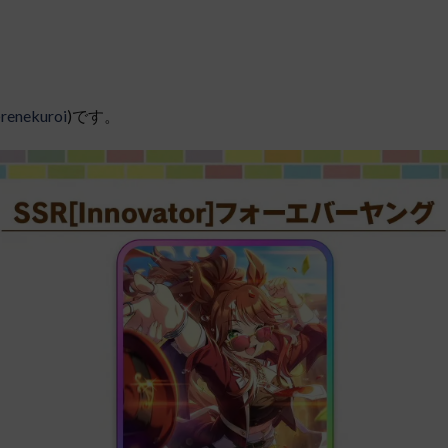
renekuroi
)です。