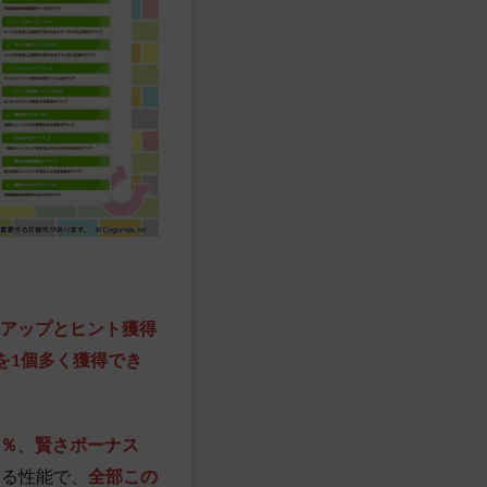
果アップとヒント獲得
を1個多く獲得でき
5％
、
賢さボーナス
する性能で、
全部この