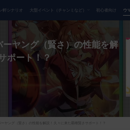
ン軒シナリオ
大型イベント（チャンミなど）
初心者向け
ウ
チャンピオンズミーティング
リーグオブヒーローズ
エバーヤング（賢さ）の性能を解
さサポート！？
エバーヤング（賢さ）の性能を解説！ 久々に来た覇権賢さサポート！？