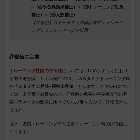
×
（④やる気効果補正）
×
（⑤トレーニング効果
補正）
×
（⑥人数補正）
【共有用】ステータス上昇値計算式＋トレーニ
ングシミュレーター
より引用
評価値の定義
トレーニング性能の評価値
については、URAシナリオにおけ
る調子絶好調、サポLv完凸MAX、Lv5スタミナトレーニング時
の
「スタミナ上昇値+根性上昇値」
とします。スキルPtについ
ては、上昇量が微量なのと、同数時の数字の重要度が他の基
礎パラメータの数字に比べてだいぶ落ちるので、評価値から
は除外。
以下、友情トレーニング時と通常トレーニング時の評価値に
なります。