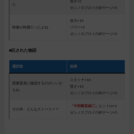
賢さ+5
た
ゼンノロブロイの絆ゲージ+5
体力+10
映像が綺麗だったよね
パワー+5
ゼンノロブロイの絆ゲージ+5
■託された物語
選択肢
効果
スタミナ+10
図書委員に確認するのがいいか
賢さ+10
もね
ゼンノロブロイの絆ゲージ+5
「中距離直線◯」
ヒントLv+1
その本、どんなストーリー？
ゼンノロブロイの絆ゲージ+5