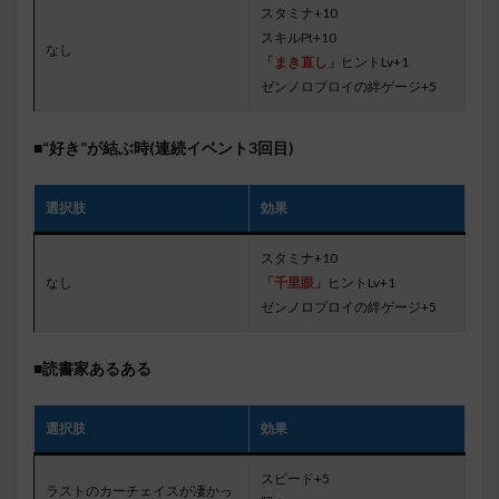
スタミナ+10
スキルPt+10
なし
「まき直し」
ヒントLv+1
ゼンノロブロイの絆ゲージ+5
■“好き”が結ぶ時(連続イベント3回目)
選択肢
効果
スタミナ+10
なし
「千里眼」
ヒントLv+1
ゼンノロブロイの絆ゲージ+5
■読書家あるある
選択肢
効果
スピード+5
ラストのカーチェイスが凄かっ