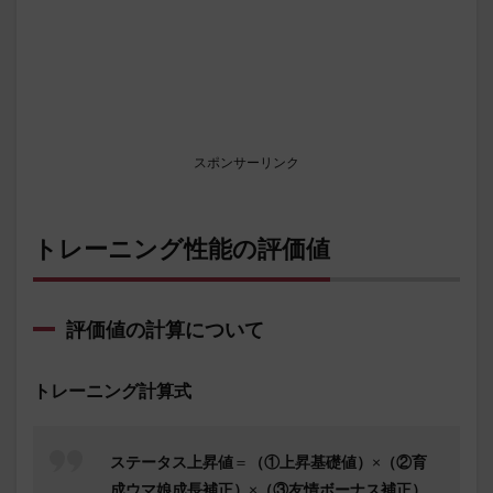
スポンサーリンク
トレーニング性能の評価値
評価値の計算について
トレーニング計算式
ステータス上昇値
＝
（①上昇基礎値）
×
（②育
成ウマ娘成長補正）
×
（③友情ボーナス補正）