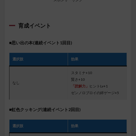
育成イベント
■思い出の本(連続イベント1回目)
選択肢
効果
スタミナ+10
賢さ+10
なし
「読解力」
ヒントLv+1
ゼンノロブロイの絆ゲージ+5
■虹色クッキング(連続イベント2回目)
選択肢
効果