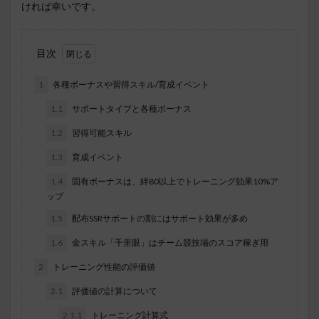
ければ幸いです。
目次
1
各種ボーナスや習得スキル/育成イベント
1.1
サポートタイプと各種ボーナス
1.2
習得可能スキル
1.3
育成イベント
1.4
固有ボーナスは、絆80以上でトレーニング効果10%ア
ップ
1.5
配布SSRサポートの割にはサポート効果が多め
1.6
金スキル「千里眼」はチーム競技場のスコア稼ぎ用
2
トレーニング性能の評価値
2.1
評価値の計算について
2.1.1
トレーニング計算式