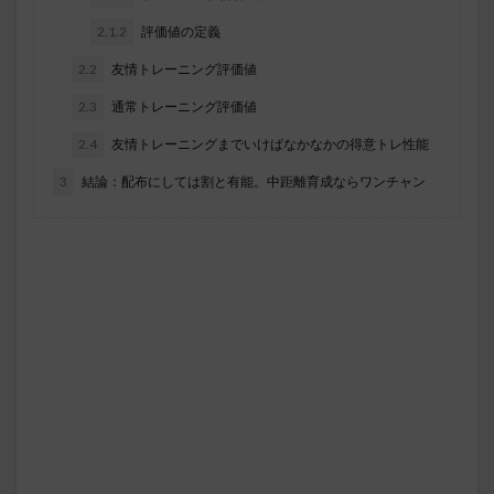
2.1.2
評価値の定義
2.2
友情トレーニング評価値
2.3
通常トレーニング評価値
2.4
友情トレーニングまでいけばなかなかの得意トレ性能
3
結論：配布にしては割と有能。中距離育成ならワンチャン