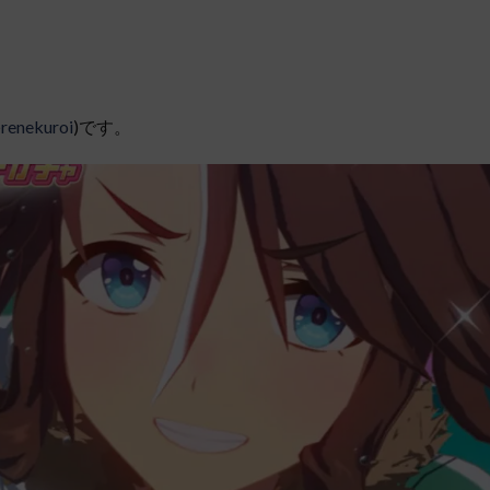
renekuroi
)です。