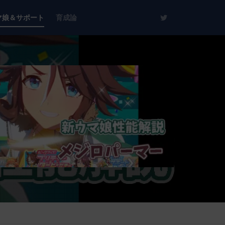
マ娘＆サポート
育成論