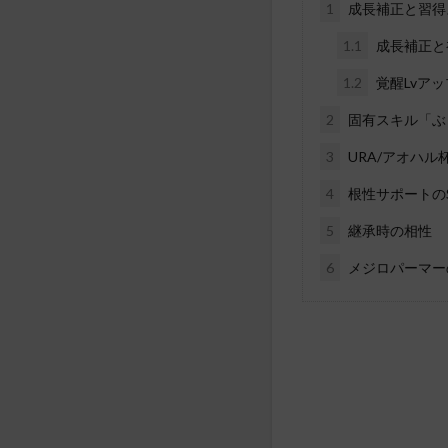
1
成長補正と習得
1.1
成長補正と
1.2
覚醒Lvア
2
固有スキル「ぶ
3
URA/アオハ
4
根性サポートの
5
継承時の相性
6
メジロパーマー