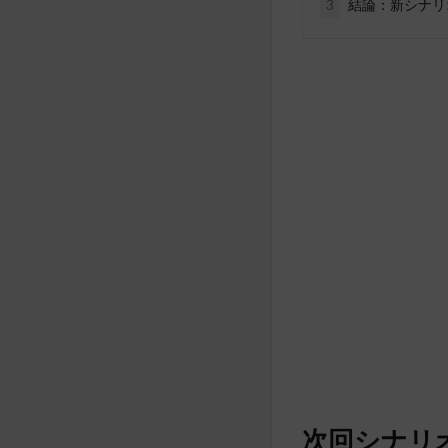
3
結論：新シナリ
次回シナリ