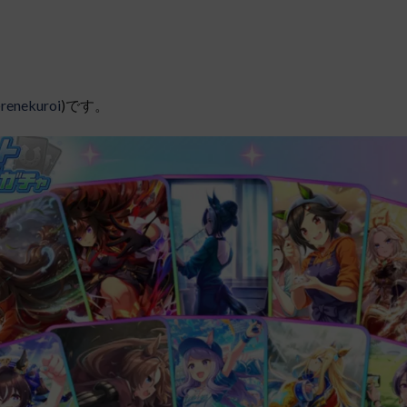
renekuroi
)です。