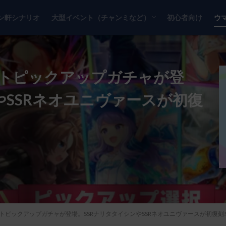
ン軒シナリオ
大型イベント（チャンミなど）
初心者向け
ウ
チャンピオンズミーティング
リーグオブヒーローズ
クトピックアップガチャが登
やSSRネオユニヴァースが初復
トピックアップガチャが登場。SSRナリタタイシンやSSRネオユニヴァースが初復刻!