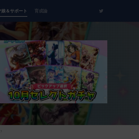
マ娘＆サポート
育成論
?