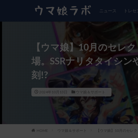
ニュース
トレセ
【ウマ娘】10月のセレ
場。SSRナリタタイシン
刻!?
2024年10月13日
ウマ娘＆サポート
HOME
ウマ娘＆サポート
【ウマ娘】10月のセレク