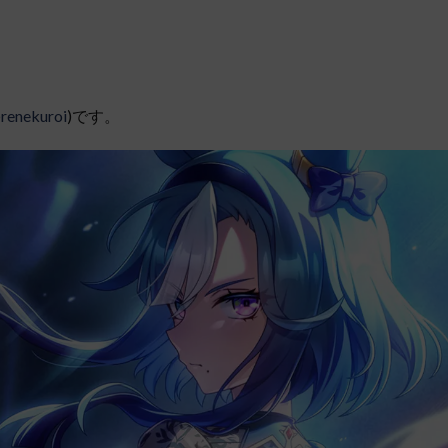
renekuroi
)です。