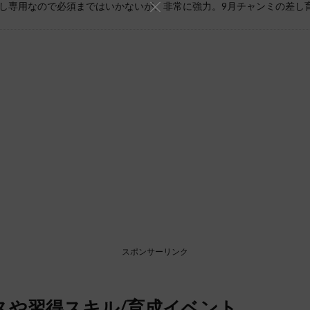
し専用なので必須まではいかないが、非常に強力。9月チャンミの差し
スポンサーリンク
スや習得スキル/育成イベント