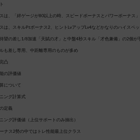
ト
スは、「絆ゲージが80以上の時、スピードボーナスとパワーボーナス」
スは、スキルPtボーナス2、ヒントLvアップLv4などかなりのハイスペ
待望の差し1/8加速「天賦の才」と中盤4秒スキル「才色兼備」の2個が
ルも差し専用、中距離専用のものが多め
完凸
能の評価値
算について
ニング計算式
の定義
ニング評価値（上位サポートのみ抽出）
ボーナス2勢の中ではトレ性能最上位クラス