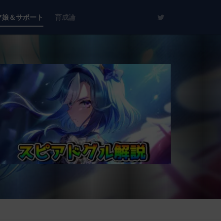
マ娘＆サポート
育成論