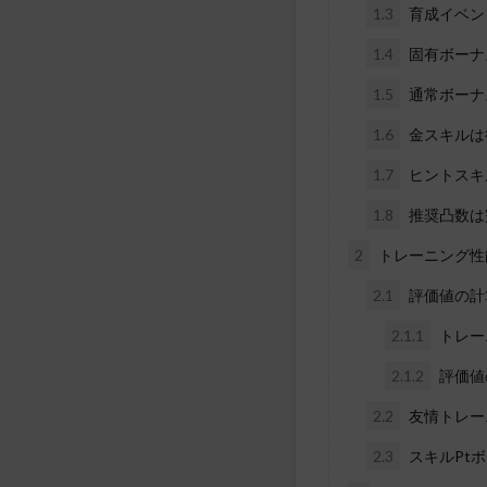
1.3
育成イベン
1.4
固有ボーナ
1.5
通常ボーナ
1.6
金スキルは
1.7
ヒントスキ
1.8
推奨凸数は
2
トレーニング性
2.1
評価値の計
2.1.1
トレー
2.1.2
評価値
2.2
友情トレー
2.3
スキルPt