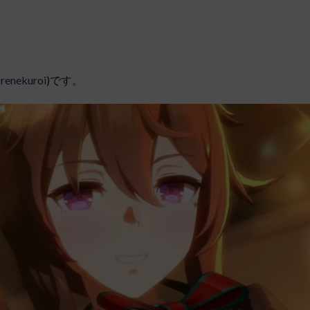
renekuroi
)です。