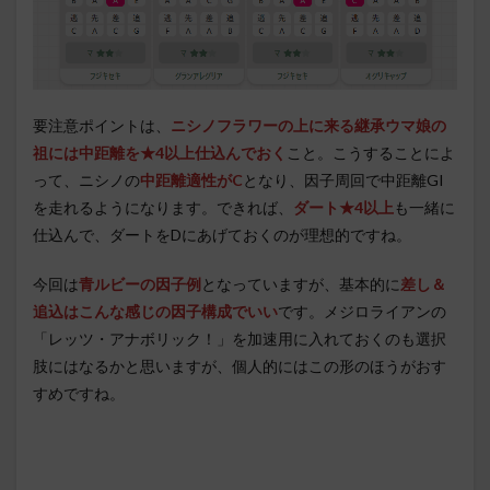
要注意ポイントは、
ニシノフラワーの上に来る継承ウマ娘の
祖には中距離を★4以上仕込んでおく
こと。こうすることによ
って、ニシノの
中距離適性がC
となり、因子周回で中距離GI
を走れるようになります。できれば、
ダート★4以上
も一緒に
仕込んで、ダートをDにあげておくのが理想的ですね。
今回は
青ルビーの因子例
となっていますが、基本的に
差し＆
追込はこんな感じの因子構成でいい
です。メジロライアンの
「レッツ・アナボリック！」を加速用に入れておくのも選択
肢にはなるかと思いますが、個人的にはこの形のほうがおす
すめですね。