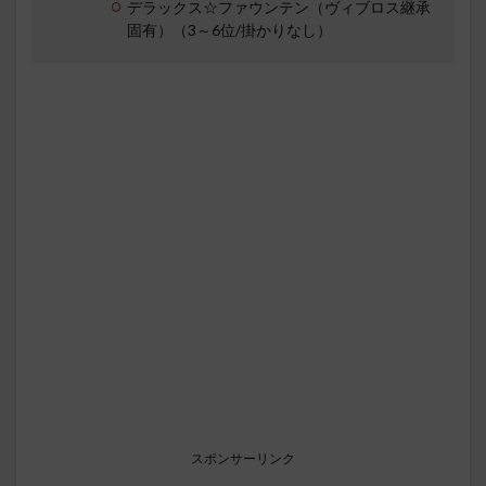
デラックス☆ファウンテン（ヴィブロス継承
固有）（3～6位/掛かりなし）
スポンサーリンク