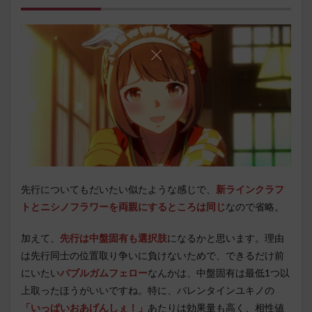
先行についてもだいたい似たような感じで、
新ラインクラフ
トとニシノフラワーを両親にするところは同じ
なので省略。
加えて、
先行は中盤固有も選択肢
になるかと思います。理由
は先行同士の位置取り争いに負けないためで、できるだけ前
にいたい
バブルガムフェロー
なんかは、中盤固有は最低1つ以
上取ったほうがいいですね。特に、バレンタインユキノの
「いっぱいおあげんしぇ！」
あたりは効果量も高く、相性値