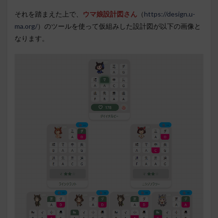
それを踏まえた上で、
ウマ娘設計図さん
（
https://design.u-
ma.org/
）のツールを使って仮組みした設計図が以下の画像と
なります。