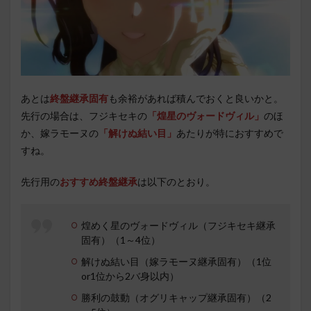
あとは
終盤継承固有
も余裕があれば積んでおくと良いかと。
先行の場合は、フジキセキの
「煌星のヴォードヴィル」
のほ
か、嫁ラモーヌの
「解けぬ結い目」
あたりが特におすすめで
すね。
先行用の
おすすめ終盤継承
は以下のとおり。
煌めく星のヴォードヴィル（フジキセキ継承
固有）（1～4位）
解けぬ結い目（嫁ラモーヌ継承固有）（1位
or1位から2バ身以内）
勝利の鼓動（オグリキャップ継承固有）（2