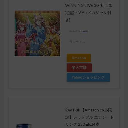
WINNING LIVE 30 (初回限
定盤) – V.A. (メガジャケ付
き)
created by
Rinker
ランティス
Amazon
楽天市場
Yahooショッピング
Red Bull 【Amazon.co.jp限
定】レッドブル エナジード
リンク 250mlx24本