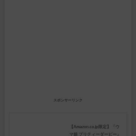
スポンサーリンク
【Amazon.co.jp限定】『ウ
マ娘 プリティーダービー』