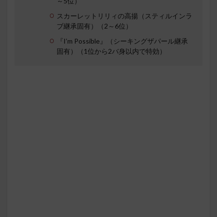
～5位）
スカーレットリリィの高揚（スティルインラ
ブ継承固有）（2～6位）
『I’m Possible』（シーキングザパール継承
固有）（1位から2バ身以内で特効）