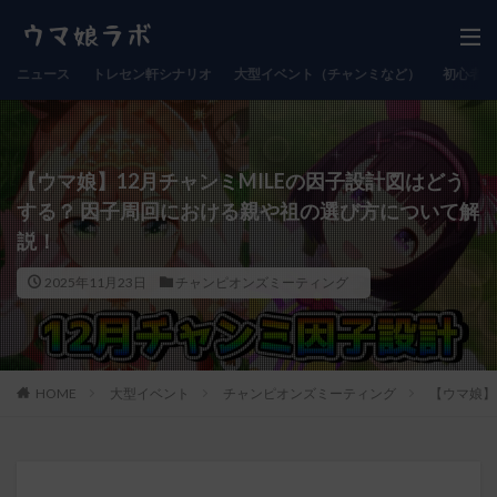
ニュース
トレセン軒シナリオ
大型イベント（チャンミなど）
初心者向
【ウマ娘】12月チャンミMILEの因子設計図はどう
する？ 因子周回における親や祖の選び方について解
説！
2025年11月23日
チャンピオンズミーティング
HOME
大型イベント
チャンピオンズミーティング
【ウマ娘】