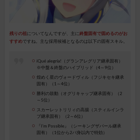
残りの祖
についてなんですが、主に
終盤固有で固めるのがお
すすめ
ですね。主な採用候補となるのは以下の固有スキル。
iQué alegría!（グランアレグリア継承固有）
※中盤＆終盤のハイブリッド（4～9位）
煌めく星のヴォードヴィル（フジキセキ継承
固有）（1～4位）
勝利の鼓動（オグリキャップ継承固有）（2
～5位）
スカーレットリリィの高揚（スティルインラ
ブ継承固有）（2～6位）
『I’m Possible』（シーキングザパール継承
固有）（1位から2バ身以内で特効）