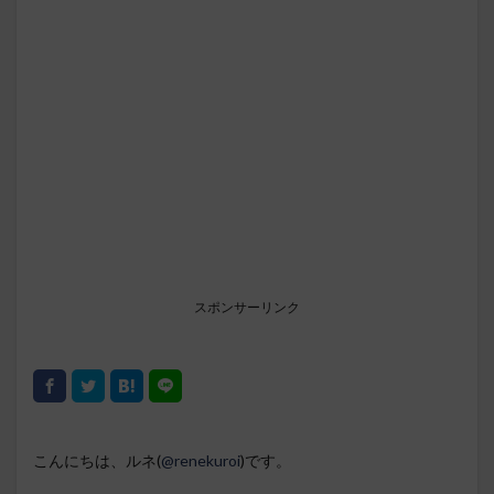
スポンサーリンク
こんにちは、ルネ(
@renekuroi
)です。