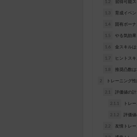
1.2
習得可能ス
1.3
育成イベン
1.4
固有ボーナ
1.5
やる気効果
1.6
金スキルは
1.7
ヒントスキ
1.8
推奨凸数は
2
トレーニング性
2.1
評価値の計
2.1.1
トレー
2.1.2
評価値
2.2
友情トレー