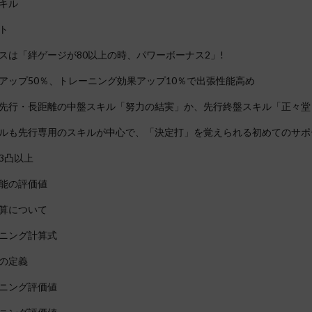
キル
ト
スは「絆ゲージが80以上の時、パワーボーナス2」!
アップ50％、トレーニング効果アップ10％で出張性能高め
先行・長距離の中盤スキル「努力の結実」か、先行終盤スキル「正々堂
ルも先行専用のスキルが中心で、「決定打」を覚えられる初めてのサポ
3凸以上
能の評価値
算について
ニング計算式
の定義
ニング評価値