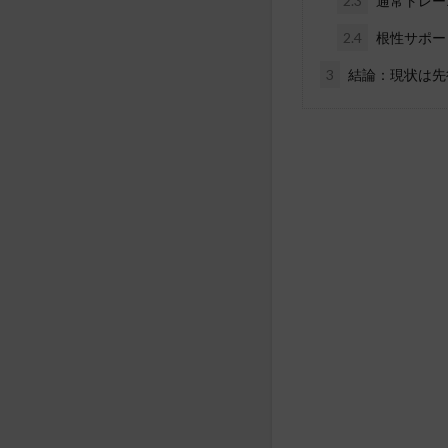
2.3
通常トレー
2.4
根性サポー
3
結論：現状は先