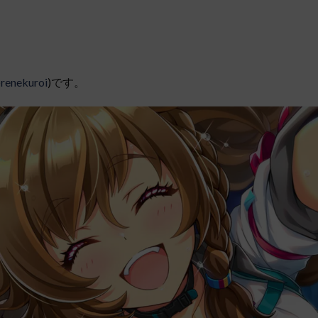
renekuroi
)です。