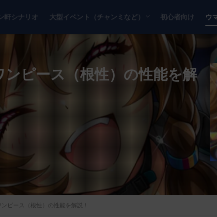
ン軒シナリオ
大型イベント（チャンミなど）
初心者向け
ウ
チャンピオンズミーティング
リーグオブヒーローズ
トワンピース（根性）の性能を解
トワンピース（根性）の性能を解説！