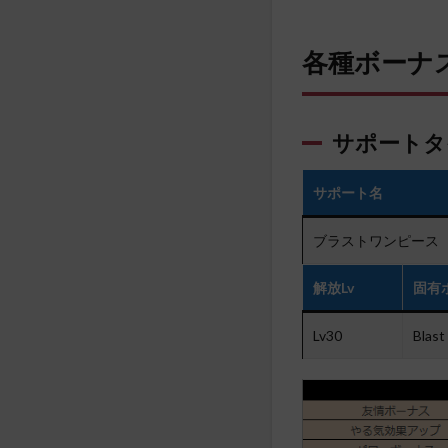
各種ボーナ
サポートタ
サポート名
ブラストワンピース
解放Lv
固有
Lv30
Blast