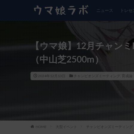
ニュース
トレセ
【ウマ娘】12月チャンミ
（中山芝2500m）
2024年12月13日
チャンピオンズミーティング
,
育成論
HOME
大型イベント
チャンピオンズミーティング