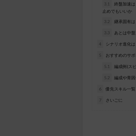
3.1
終盤加速は
止めでもいいか
3.2
継承固有は
3.3
あとは中盤
4
シナリオ進化は
5
おすすめのサポ
5.1
編成例(スピ
5.2
編成や青因
6
優先スキル一覧
7
さいごに