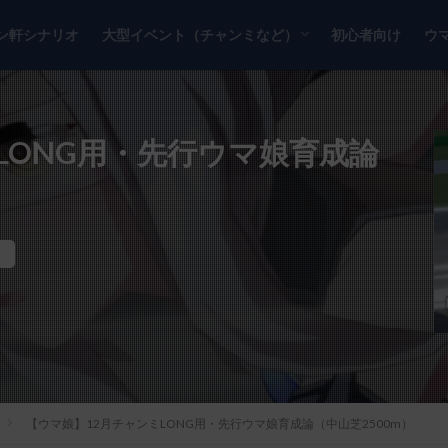
ン軒シナリオ
大型イベント（チャンミなど）
初心者向け
ウ
チャンピオンズミーティング
リーグオブヒーローズ
LONG用・先行ウマ娘育成論
【ウマ娘】12月チャンミLONG用・先行ウマ娘育成論（中山芝2500m）