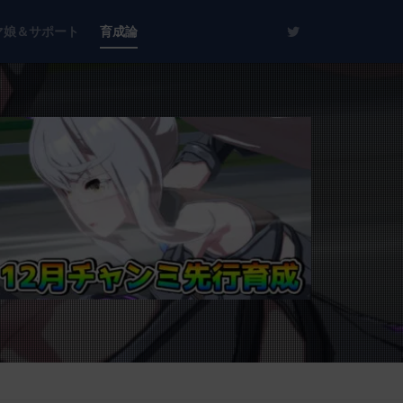
マ娘＆サポート
育成論