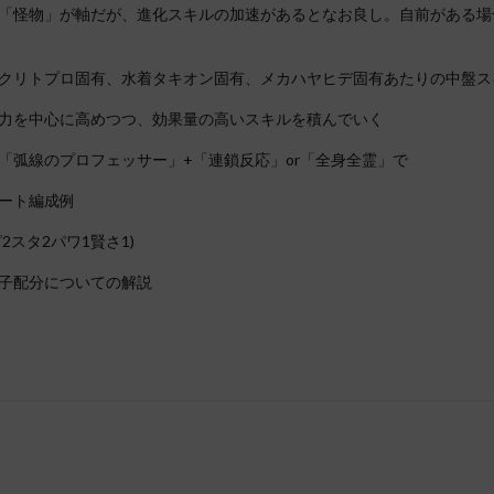
「怪物」が軸だが、進化スキルの加速があるとなお良し。自前がある場
クリトプロ固有、水着タキオン固有、メカハヤヒデ固有あたりの中盤ス
力を中心に高めつつ、効果量の高いスキルを積んでいく
「弧線のプロフェッサー」+「連鎖反応」or「全身全霊」で
ート編成例
2スタ2パワ1賢さ1)
子配分についての解説