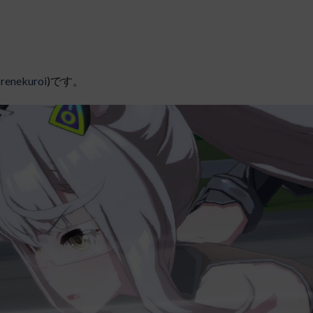
renekuroi
)です。