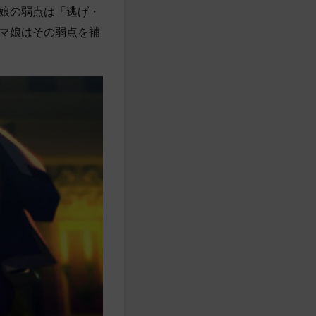
娘の弱点は「逃げ・
マ娘はその弱点を補