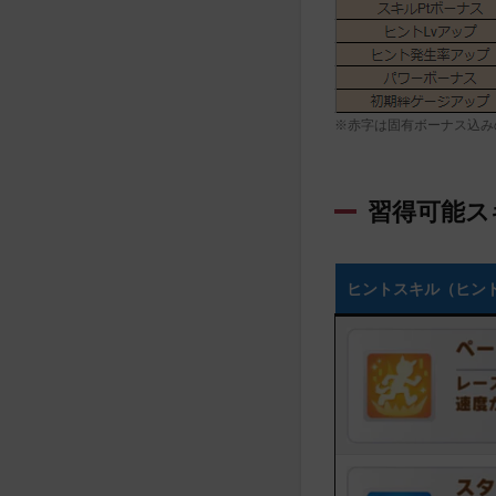
※赤字は固有ボーナス込み
習得可能ス
ヒントスキル（ヒン