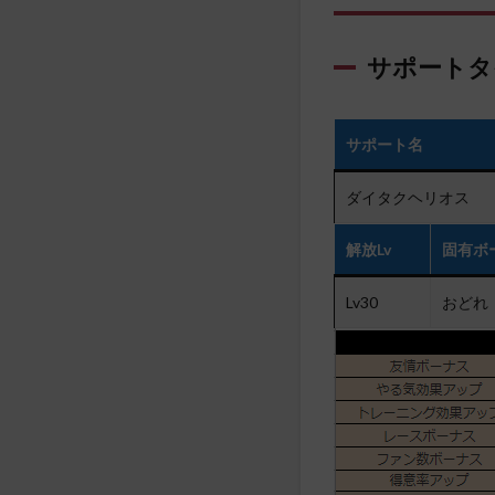
サポートタ
サポート名
ダイタクヘリオス
解放Lv
固有ボ
Lv30
おどれ