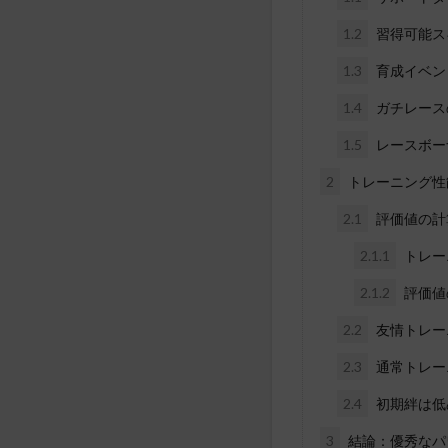
1.2
習得可能ス
1.3
育成イベン
1.4
ガチレース
1.5
レースボー
2
トレーニング性
2.1
評価値の計
2.1.1
トレー
2.1.2
評価値
2.2
友情トレー
2.3
通常トレー
2.4
初期絆は低
3
結論：優秀なパ