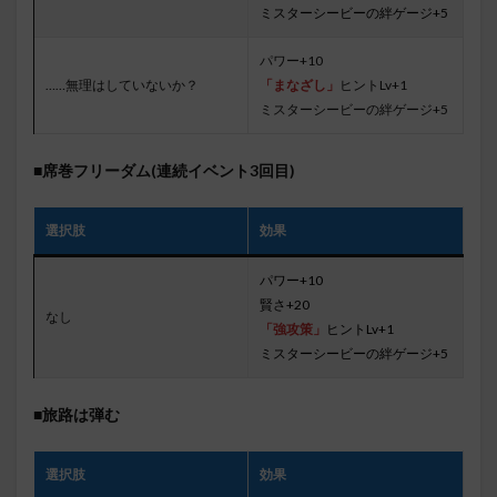
ミスターシービーの絆ゲージ+5
パワー+10
……無理はしていないか？
「まなざし」
ヒントLv+1
ミスターシービーの絆ゲージ+5
■席巻フリーダム(連続イベント3回目)
選択肢
効果
パワー+10
賢さ+20
なし
「強攻策」
ヒントLv+1
ミスターシービーの絆ゲージ+5
■旅路は弾む
選択肢
効果