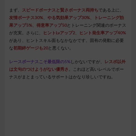
まず、
スピードボーナスと賢さボーナス両持ち
である上に、
友情ボーナス30%
、
やる気効果アップ30%
、
トレーニング効
果アップ5%
、
得意率アップ50
とトレーニング関連のボーナス
が充実。さらに、
ヒントLvアップ2
、
ヒント発生率アップ40%
があり、ヒントスキル面もなかなかです。固有の発動に必要
な
初期絆ゲージも20
と悪くない。
レースボーナスこそ最低限の5%
しかないですが、
レスボ以外
は文句のつけようがない優秀さ
。これほど高いレベルでボー
ナスがまとまっているサポートはかなり珍しいですね。