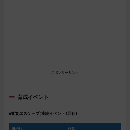
スポンサーリンク
育成イベント
■饗宴エスケープ(連続イベント1回目)
選択肢
効果