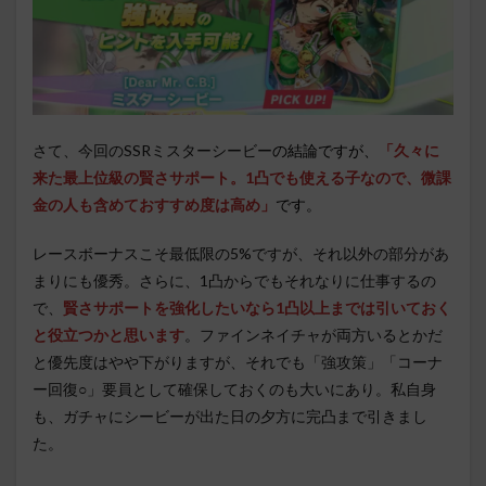
さて、今回のSSRミスターシービー
の結論ですが、
「久々に
来た最上位級の賢さサポート。1凸でも使える子なので、微課
金の人も含めておすすめ度は高め」
です。
レースボーナスこそ最低限の5%ですが、それ以外の部分があ
まりにも優秀。さらに、1凸からでもそれなりに仕事するの
で、
賢さサポートを強化したいなら1凸以上までは引いておく
と役立つかと思います
。
ファインネイチャが両方いるとかだ
と優先度はやや下がりますが、それでも「強攻策」「コーナ
ー回復○」要員として確保しておくのも大いにあり。私自身
も、ガチャにシービーが出た日の夕方に完凸まで引きまし
た。