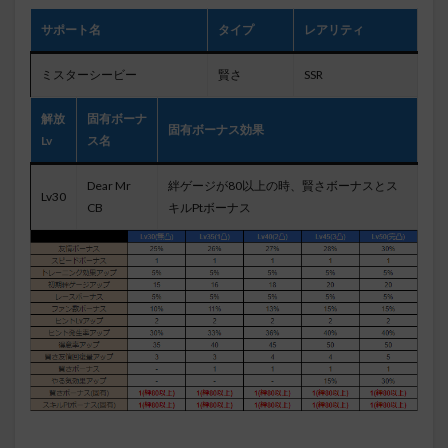
サポート名
タイプ
レアリティ
ミスターシービー
賢さ
SSR
解放
固有ボーナ
固有ボーナス効果
Lv
ス名
Dear Mr
絆ゲージが80以上の時、賢さボーナスとス
Lv30
CB
キルPtボーナス