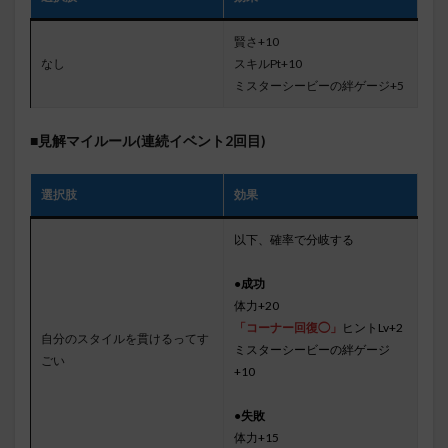
賢さ+10
なし
スキルPt+10
ミスターシービーの絆ゲージ+5
■見解マイルール(連続イベント2回目)
選択肢
効果
以下、確率で分岐する
●成功
体力+20
「コーナー回復◯」
ヒントLv+2
自分のスタイルを貫けるってす
ミスターシービーの絆ゲージ
ごい
+10
●失敗
体力+15