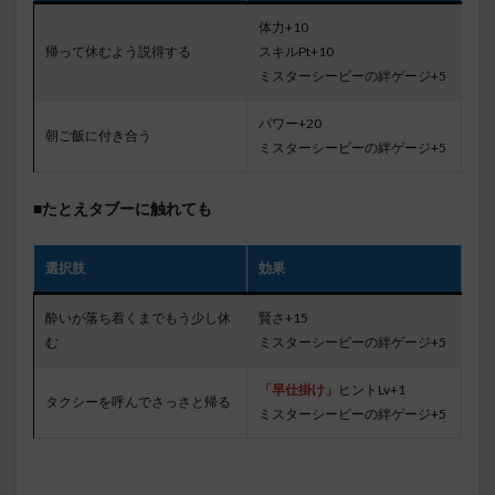
体力+10
帰って休むよう説得する
スキルPt+10
ミスターシービーの絆ゲージ+5
パワー+20
朝ご飯に付き合う
ミスターシービーの絆ゲージ+5
■たとえタブーに触れても
選択肢
効果
酔いが落ち着くまでもう少し休
賢さ+15
む
ミスターシービーの絆ゲージ+5
「早仕掛け」
ヒントLv+1
タクシーを呼んでさっさと帰る
ミスターシービーの絆ゲージ+5