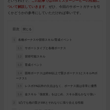
というわけで、
この記事ではSSRミスターシービーの性能に
ついて解説していきます
。ぜひ、今回のサポートガチャを引
くかどうかの参考にしていただければ幸いです。
目次
1
各種ボーナスや習得スキル/育成イベント
1.1
サポートタイプと各種ボーナス
1.2
習得可能スキル
1.3
育成イベント
1.4
固有ボーナスは絆80以上で賢さボーナス1とスキルPtボ
ーナス1
1.5
レスボ5%以外の欠点はなく、ボーナス面は非常に優秀
1.6
金スキル「強攻策」をはじめ、スキル面もかなり強い
2
1凸でも他の賢さSSRとそれなりに張り合える性能