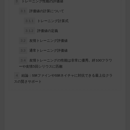
3
トレーニング性能の評価値
3.1
評価値の計算について
3.1.1
トレーニング計算式
3.1.2
評価値の定義
3.2
友情トレーニング評価値
3.3
通常トレーニング評価値
3.4
友情トレーニングの性能は非常に優秀。絆100フラワ
ーや友情5回シリウスに匹敵
4
結論：SSRファインやSSRネイチャに対抗できる最上位クラ
スの賢さサポート