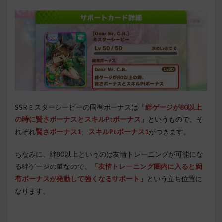
SSRミスターシービーの固有ボーナスは
「絆ゲージが80以上
の時に賢さボーナスとスキルPtボーナス」
という
もので、そ
れぞれ
賢さボーナス1
、
スキルPtボーナス1
がつきます。
ちなみに、絆80以上というのは友情トレーニングが可能にな
る絆ゲージの量なので、
「友情トレーニング圏内に入ると固
有ボーナスが発動して強くなるサポート」
という立ち位置に
なります。