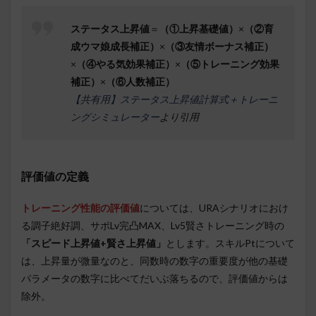
ステータス上昇値
＝
（①上昇基礎値）
×
（②育
成ウマ娘成長補正）
×
（③友情ボーナス補正）
×
（④やる気効果補正）
×
（⑤トレーニング効果
補正）
×
（⑥人数補正）
【共有用】ステータス上昇値計算式＋トレーニ
ングシミュレーター
より引用
評価値の定義
トレーニング性能の評価値
については、URAシナリオにおけ
る調子絶好調、サポLv完凸MAX、Lv5賢さトレーニング時の
「スピード上昇値+賢さ上昇値」
とします。スキルPtについて
は、上昇量が微量なのと、同数時の数字の重要度が他の基礎
パラメータの数字に比べてだいぶ落ちるので、評価値からは
除外。