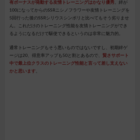
有ボーナスが発動する友情トレーニングはかなり優秀
。絆が
100になってからのSSRニシノフラワーや友情トレーニングを
5回行った後のSSRシリウスシンボリと比べてもそう劣りませ
ん。これだけのトレーニング性能を友情トレーニングができ
るようになるだけで駆使できるというのは非常に魅力的。
通常トレーニングもそう悪いものではないですし、初期絆ゲ
ージは20、得意率アップも50と割とあるので、
賢さサポート
中で最上位クラスのトレーニング性能と言って差し支えない
かと思います
。