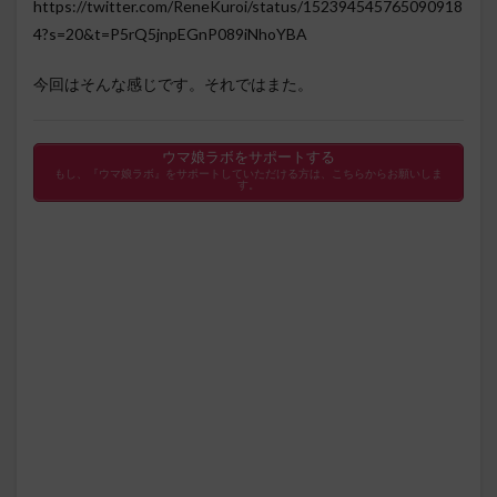
https://twitter.com/ReneKuroi/status/152394545765090918
4?s=20&t=P5rQ5jnpEGnP089iNhoYBA
今回はそんな感じです。それではまた。
ウマ娘ラボをサポートする
もし、『ウマ娘ラボ』をサポートしていただける方は、こちらからお願いしま
す。