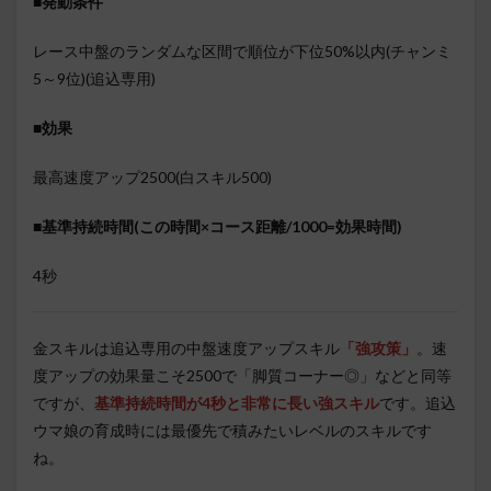
■発動条件
レース中盤のランダムな区間で順位が下位50%以内(チャンミ
5～9位)(追込専用)
■効果
最高速度アップ2500(白スキル500)
■基準持続時間(この時間×コース距離/1000=効果時間)
4秒
金スキルは追込専用の中盤速度アップスキル
「強攻策」
。速
度アップの効果量こそ2500で「脚質コーナー◎」などと同等
ですが、
基準持続時間が4秒と非常に長い強スキル
です。追込
ウマ娘の育成時には最優先で積みたいレベルのスキルです
ね。