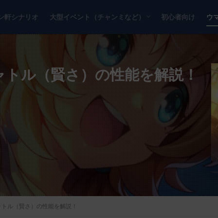
ン軒シナリオ
大型イベント（チャンミなど）
初心者向け
ウ
チャンピオンズミーティング
リーグオブヒーローズ
シャトル（賢さ）の性能を解説！
シャトル（賢さ）の性能を解説！