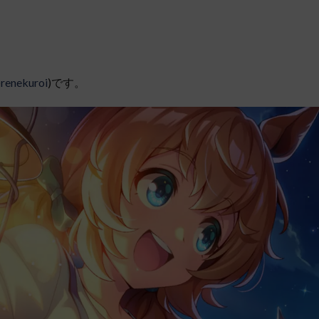
renekuroi
)です。