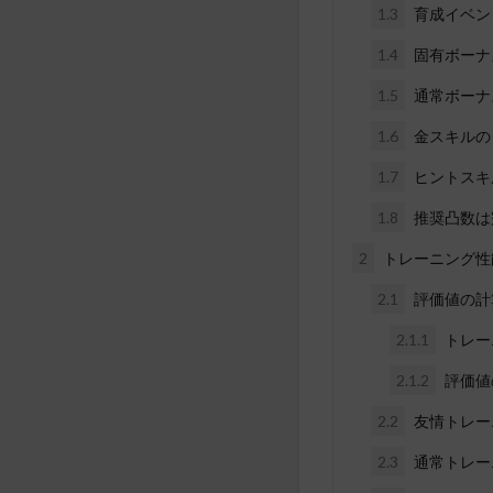
1.3
育成イベン
1.4
固有ボーナ
1.5
通常ボーナ
1.6
金スキルの
1.7
ヒントスキ
1.8
推奨凸数は
2
トレーニング性
2.1
評価値の計
2.1.1
トレー
2.1.2
評価値
2.2
友情トレー
2.3
通常トレー