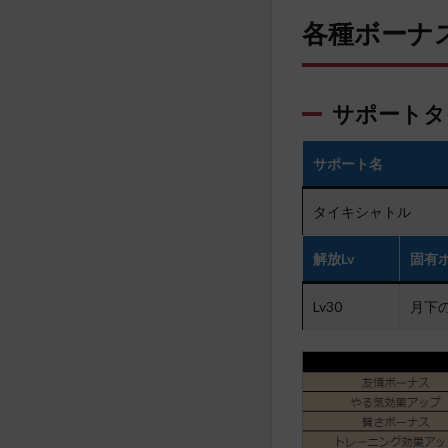
各種ボーナ
サポートタ
サポート名
タイキシャトル
解放Lv
固有
Lv30
月下のS