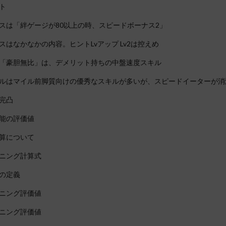
ト
スは「絆ゲージが80以上の時、スピードボーナス2」
スはなかなかの内容。ヒントLvアップ Lv2は控えめ
「豪胆無比」は、デメリット持ちの中盤速度スキル
ルはマイル前脚質向けの優秀なスキルが多いが、スピードイーターが消
完凸
能の評価値
算について
ニング計算式
の定義
ニング評価値
ニング評価値