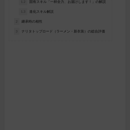
1.2
固有スキル「一杯全力、お届けします！」の解説
1.3
進化スキル解説
2
継承時の相性
3
ナリタトップロード（ラーメン・新衣装）の総合評価