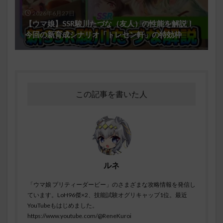
2026年6月27日
【ウマ娘】SSR駿川たづな（友人）の性能を解説！
今回の新育成シナリオ「トレセン軒」の特効枠
この記事を書いた人
ルネ
「ウマ娘 プリティーダービー」のさまざまな攻略情報を発信し
ています。LoH96傑×2、技能試験オグリキャップ1位。最近
YouTubeもはじめました。
https://www.youtube.com/@ReneKuroi