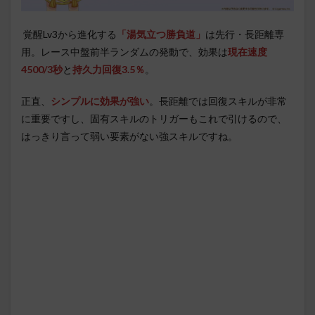
覚醒Lv3から進化する
「湯気立つ勝負道」
は先行・長距離専
用。レース中盤前半ランダムの発動で、効果は
現在速度
4500/3秒
と
持久力回復3.5％
。
正直、
シンプルに効果が強い
。長距離では回復スキルが非常
に重要ですし、固有スキルのトリガーもこれで引けるので、
はっきり言って弱い要素がない強スキルですね。