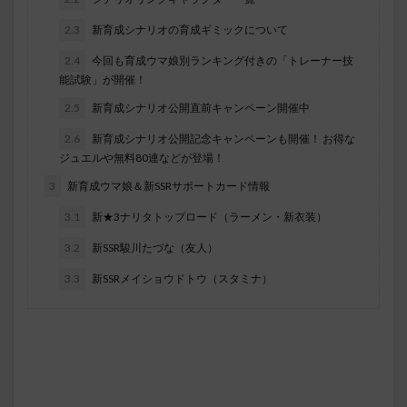
2.3
新育成シナリオの育成ギミックについて
2.4
今回も育成ウマ娘別ランキング付きの「トレーナー技
能試験」が開催！
2.5
新育成シナリオ公開直前キャンペーン開催中
2.6
新育成シナリオ公開記念キャンペーンも開催！ お得な
ジュエルや無料80連などが登場！
3
新育成ウマ娘＆新SSRサポートカード情報
3.1
新★3ナリタトップロード（ラーメン・新衣装）
3.2
新SSR駿川たづな（友人）
3.3
新SSRメイショウドトウ（スタミナ）