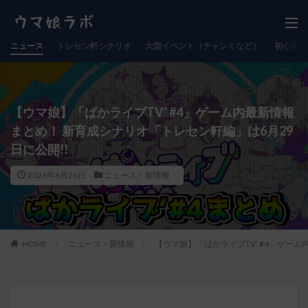
ニュース
トレセン軒シナリオ
大型イベント（チャンミなど）
初心者向
【ウマ娘】「ぱかライブTV’ #4」ゲーム内最新情報
まとめ！ 新育成シナリオ「トレセン軒編」は6月29
日に公開!!
2026年6月26日
ニュース・新情報
HOME
ニュース・新情報
【ウマ娘】「ぱかライブTV’ #4」ゲー