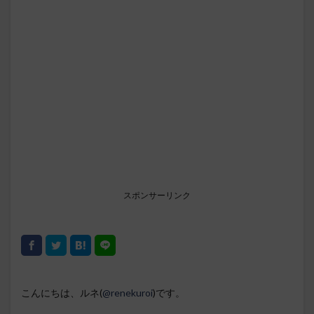
スポンサーリンク
こんにちは、ルネ(
@renekuroi
)です。