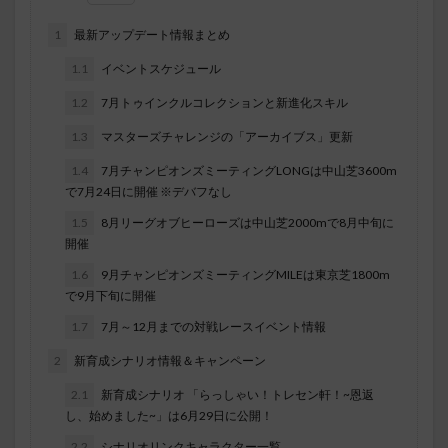
1
最新アップデート情報まとめ
1.1
イベントスケジュール
1.2
7月トゥインクルコレクションと新進化スキル
1.3
マスターズチャレンジの「アーカイブス」更新
1.4
7月チャンピオンズミーティングLONGは中山芝3600m
で7月24日に開催 ※デバフなし
1.5
8月リーグオブヒーローズは中山芝2000mで8月中旬に
開催
1.6
9月チャンピオンズミーティングMILEは東京芝1800m
で9月下旬に開催
1.7
7月～12月までの対戦レースイベント情報
2
新育成シナリオ情報＆キャンペーン
2.1
新育成シナリオ 「らっしゃい！トレセン軒！~恩返
し、始めました~」は6月29日に公開！
2.2
シナリオリンクキャラクター一覧