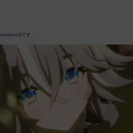
renekuroi
)です。