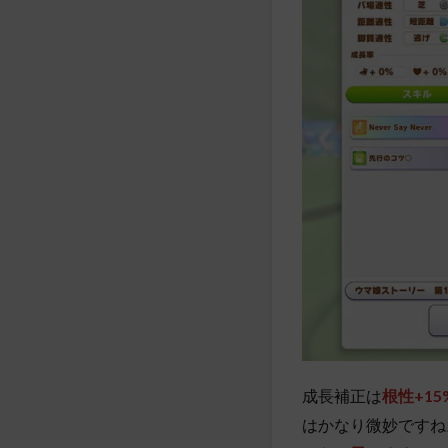
成長補正は
根性+15
はかなり微妙ですね