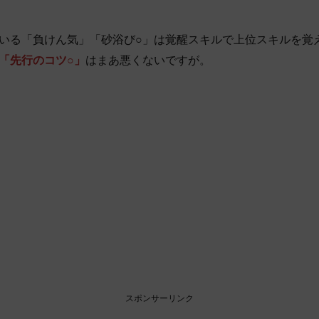
いる「負けん気」「砂浴び○」は覚醒スキルで上位スキルを覚
「先行のコツ○」
はまあ悪くないですが。
スポンサーリンク