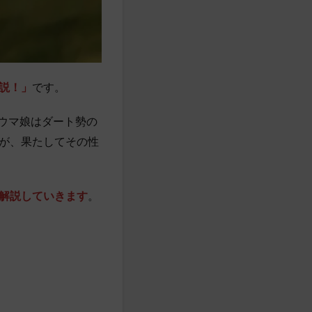
説！」
です。
新ウマ娘はダート勢の
が、果たしてその性
解説していきます
。