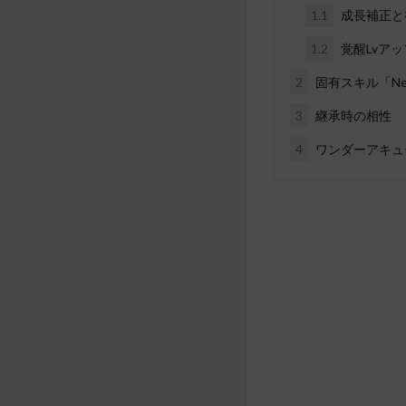
1.1
成長補正と
1.2
覚醒Lvア
2
固有スキル「Nev
3
継承時の相性
4
ワンダーアキュ