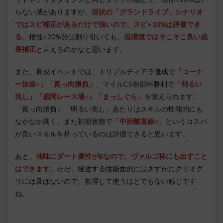
らない感がありますが、
現状の「グランドライブ」シナリオ
ではスピ補正があるだけで強いので、スピ+10%は評価でき
る
。根性+20%分は割り引いても、
現環境ではそこそこ良い成
長補正
と言えるのかなと思います。
また、育成イベントでは、トリプルティアラ達成で
「コーナ
ー加速○」「真っ向勝負」
、マイルCS南部杯勝利で
「明るい
兆し」「盛岡レース場○」「まっしぐら」
を覚えられます。
「真っ向勝負」「明るい兆し」あたりはスキルの性能的にも
なかなか高く、また初期状態で
「中距離直線○」
というコスパ
が良いスキルを持っているのは評価できると思います。
あと、
地味にダート適性がBなので、ヴァルゴ杯にも出すこと
はできます
。ただ、後述する性能面的にはさすがにクリオグ
リには及ばないので、無理して使うほどでもない感じです
ね。