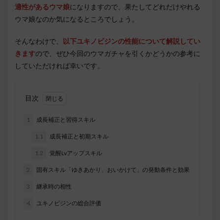
適性があるウマ娘
になりますので、果たしてどれだけやれる
ウマ娘なのか気になるところでしょう。
そんなわけで
、
以下ユキノビジンの性能について解説してい
きます
ので、
ぜひ今回のウマガチャを引くかどうかの参考に
していただければ幸いです。
目次
1
成長補正と習得スキル
1.1
成長補正と初期スキル
1.2
覚醒Lvアップスキル
2
固有スキル「ゆきあかり、おいかけて」の発動条件と効果
3
継承時の相性
4
ユキノビジンの総合評価