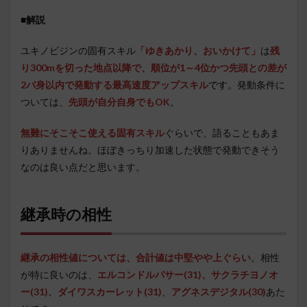
■
解説
ユキノビジンの固有スキル
「ゆきあかり、おいかけて」
は
残
り300mを切った地点以降で、順位が1～4位かつ先頭との差が
2バ身以内で発動する最高速度アップスキル
です
。発動条件に
ついては、
先頭が自分自身でもOK
。
無難にそこそこ使える固有スキル
ぐらいで、語ることもあま
りありませんね。ほぼきっちり加速した状態で発動できそう
なのは良い点だと思います。
継承時の相性
継承の相性値については、合計値は中堅やや上ぐらい
。相性
が特に良いのは、
エルコンドルパサー(31)、
サクラチヨノオ
ー(31)
、ダイワスカーレット(31)
、
アグネスデジタル(30)
あた