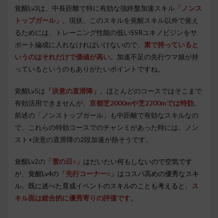
覚醒Lv3は、中長距離で特に有効な強終盤加速スキル
「ノンス
トップガール」
。現状、このスキルを覚醒スキル以外で覚え
るためには、トレーニング性能の低いSSRユキノビジンをサ
ポート編成に入れなければいけないので、
素で持っていると
いうのはそれだけで価値が高い
。加速不足の先行ウマ娘が持
っているというのもありがたいポイントですね。
覚醒Lv5は
「決意の直滑降」
。ほとんどのコースではそこまで
有効活用できませんが、
京都芝2000mや芝2200mでは特効
。
前述の「ノンストップガール」も中距離で有効なスキルなの
で、これらの特効コースでのチャンミがあった時には、ノン
スト+決意の直滑降の2段加速が熱そうです。
覚醒Lv2の
「雪の日○」
はだいたい何もしないので空気です
が、覚醒Lv4の
「先行コーナー○」
はコスパ高めの優秀なスキ
ル。既に述べた育成イベントのスキルのことも考えると、
ス
キル面は総合的に優秀寄りの評価です
。