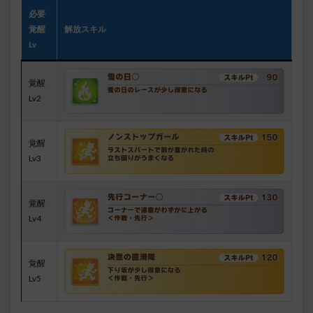
必要
覚醒
解放スキル
Lv
覚醒
Lv2
覚醒
Lv3
覚醒
Lv4
覚醒
Lv5