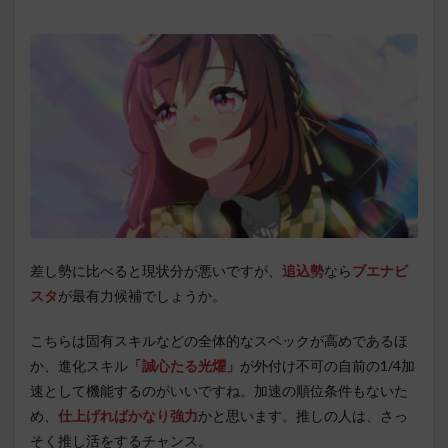
差し勢に比べると現状分が悪いですが、
追込勢
なら
ブエナビ
スタ
が最有力候補でしょうか。
こちらは固有スキルなどの全体的なスペックが高めであるほ
か、進化スキル
「誠心たる光燿」
が外付け不可の自前の1/4加
速として機能するのがいいですね。加速の順位条件もないた
め、
仕上げればかなり強力
かと思います。推しの人は、さっ
そく推し活をするチャンス。