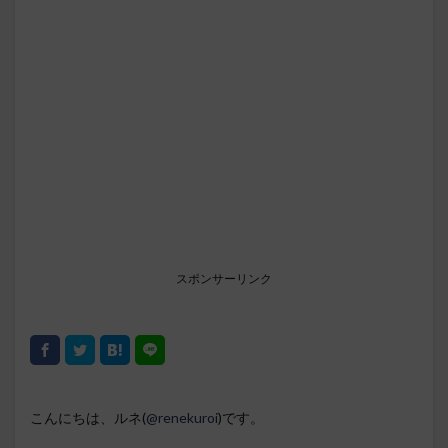
スポンサーリンク
こんにちは、ルネ(
@renekuroi
)です。