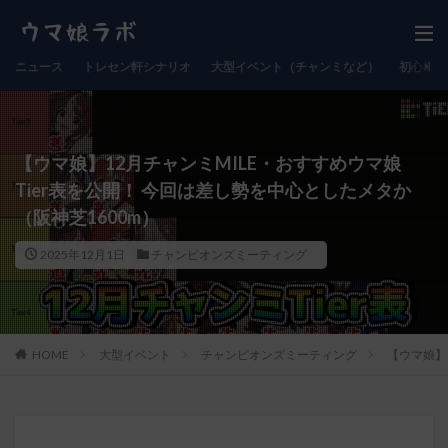
ニュース
トレセン軒シナリオ
大型イベント（チャンミなど）
初心者向
【ウマ娘】12月チャンミMILE・おすすめウマ娘
Tier表を公開！ 今回は差し勢を中心としたメタか
（阪神芝1600m）
2025年12月1日
チャンピオンズミーティング
HOME
大型イベント
チャンピオンズミーティング
【ウマ娘】