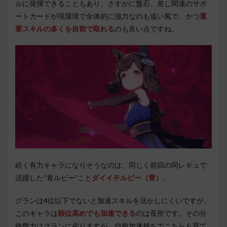
ルに発揮できることもあり、さすがに盤石。差し関連のサポ
ートカードが現環境で全体的に強力なのも追い風で、かつ
重
要スキルの多くを自前で取れる
のも良い点ですね。
続く有力キャラになりそうなのは、同じく前回の同レギュで
活躍した“青ルビー”こと
ダイイチルビー（青）
。
グランは4位以下でないと加速スキルを活かしにくいですが、
このキャラは
順位高めでも加速できる
のは長所です。その分
終盤力はグランに劣りますが、
自前加速持ち
でこちらも育て