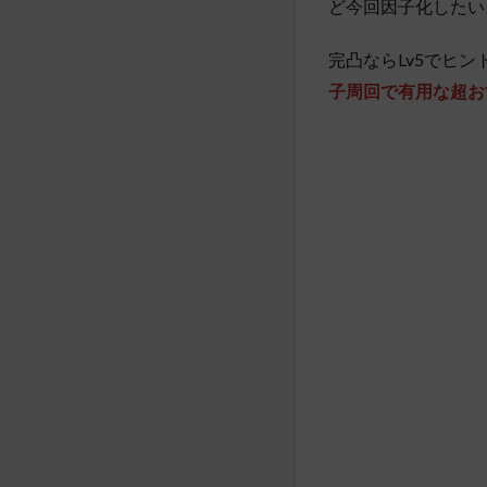
ど今回因子化したい
完凸ならLv5でヒ
子周回で有用な超お