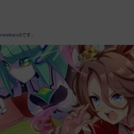
renekuroi
)です。