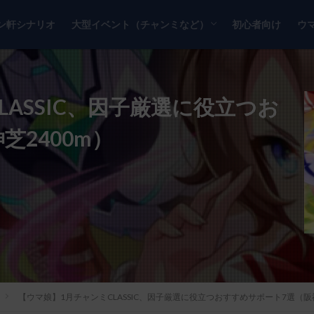
ン軒シナリオ
大型イベント（チャンミなど）
初心者向け
ウ
チャンピオンズミーティング
リーグオブヒーローズ
ASSIC、因子厳選に役立つお
芝2400m）
【ウマ娘】1月チャンミCLASSIC、因子厳選に役立つおすすめサポート7選（阪神