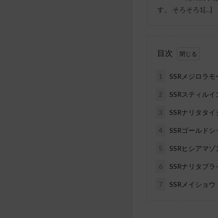
す。 そろそろ1[…]
目次
1
SSRメジロラ
2
SSRスティル
3
SSRナリタタ
4
SSRゴールド
5
SSRヒシアマ
6
SSRナリタブ
7
SSRメイショ