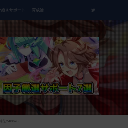
マ娘＆サポート
育成論
芝2400m）