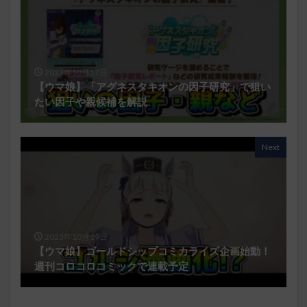
2023年10月17日
【ウマ娘】「アグネスタキオンの因子研究」で狙い
たい因子や親候補を解説
Next
2023年10月19日
【ウマ娘】ゴールドシップコミカライズ企画始動！
週刊コロコロコミックで連載予定