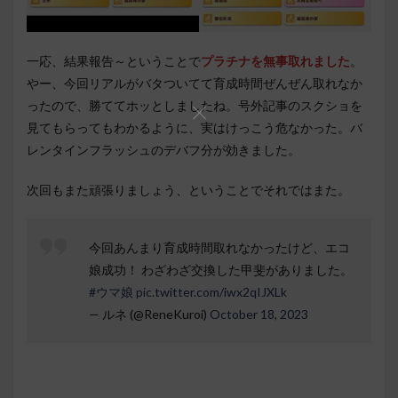
一応、結果報告～ということで
プラチナを無事取れました
。
やー、今回リアルがバタついてて育成時間ぜんぜん取れなか
ったので、勝ててホッとしましたね。号外記事のスクショを
見てもらってもわかるように、実はけっこう危なかった。バ
レンタインフラッシュのデバフ分が効きました。
次回もまた頑張りましょう、ということでそれではまた。
今回あんまり育成時間取れなかったけど、エコ
娘成功！ わざわざ交換した甲斐がありました。
#ウマ娘
pic.twitter.com/iwx2qIJXLk
— ルネ (@ReneKuroi)
October 18, 2023