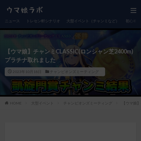
ニュース
トレセン軒シナリオ
大型イベント（チャンミなど）
初心者向
【ウマ娘】チャンミCLASSIC(ロンシャン芝2400m)
プラチナ取れました
2023年10月18日
チャンピオンズミーティング
HOME
大型イベント
チャンピオンズミーティング
【ウマ娘】チ